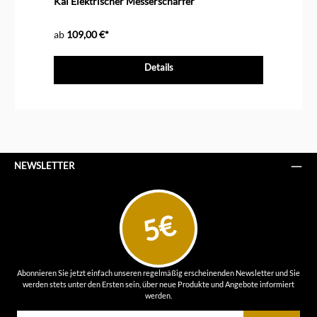
Kai Elektrischer Messerschärfer
Ge
ab
109,00 €*
11
Details
NEWSLETTER
5€
Abonnieren Sie jetzt einfach unseren regelmäßig erscheinenden Newsletter und Sie
werden stets unter den Ersten sein, über neue Produkte und Angebote informiert
werden.
E-