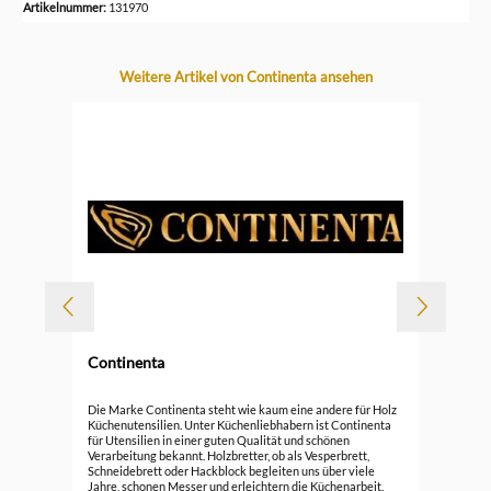
Artikelnummer:
131970
Produktgalerie überspringen
Weitere Artikel von Continenta ansehen
-
Continenta
Durc
Con
Die Marke Continenta steht wie kaum eine andere für Holz
Küchenutensilien. Unter Küchenliebhabern ist Continenta
für Utensilien in einer guten Qualität und schönen
34,
Verarbeitung bekannt. Holzbretter, ob als Vesperbrett,
Schneidebrett oder Hackblock begleiten uns über viele
Jahre, schonen Messer und erleichtern die Küchenarbeit.