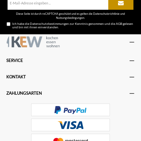
Mail-
Adresse*
Diese Seite ist durch reCAPTCHA geschützt und es gelten die
Datenschutzrichtlinie
und
Nutzungsbedingungen
.
Ich habe die
Datenschutzbestimmungen
zur Kenntnis genommen und die
AGB
gelesen
und bin mit ihnen einverstanden.
SERVICE
KONTAKT
ZAHLUNGSARTEN