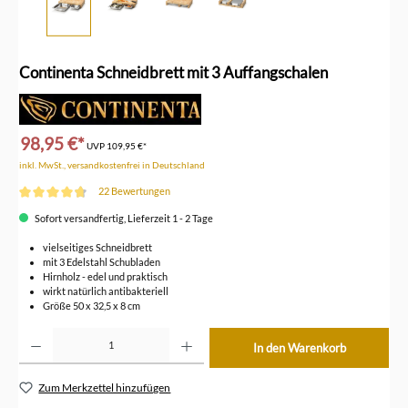
Continenta Schneidbrett mit 3 Auffangschalen
98,95 €*
UVP
109,95 €*
inkl. MwSt., versandkostenfrei in Deutschland
22 Bewertungen
Durchschnittliche Bewertung von 4.8 von 5 Sternen
Sofort versandfertig, Lieferzeit 1 - 2 Tage
vielseitiges Schneidbrett
mit 3 Edelstahl Schubladen
Hirnholz - edel und praktisch
wirkt natürlich antibakteriell
Größe 50 x 32,5 x 8 cm
Produkt Anzahl: Gib den gewünschten Wert ein oder benutze die Schaltflächen um die Anzahl z
In den Warenkorb
Zum Merkzettel hinzufügen