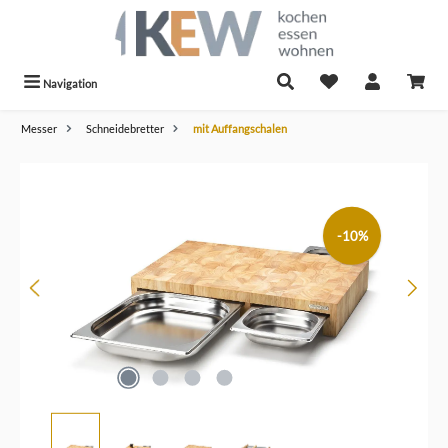
alt springen
Navigation
Messer
Schneidebretter
mit Auffangschalen
Bildergalerie überspringen
-10%