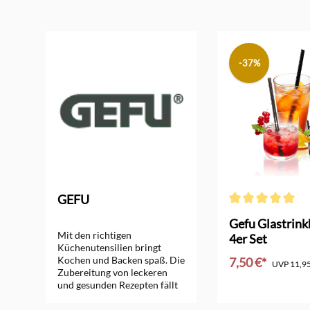
Produktgalerie überspringen
-37%
GEFU
Durchschnittliche
Gefu Glastrin
Mit den richtigen
e
4er Set
Küchenutensilien bringt
Kochen und Backen spaß. Die
7,50 €*
UVP
11,95
Zubereitung von leckeren
und gesunden Rezepten fällt
mit guten Küchenhelfern viel
leichter und führt zu