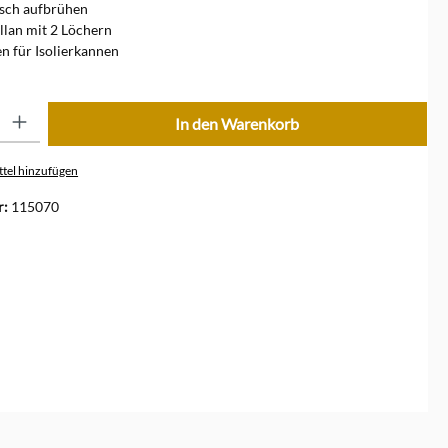
isch aufbrühen
llan mit 2 Löchern
en für Isolierkannen
ib den gewünschten Wert ein oder benutze die Schaltflächen um die Anzahl zu erhöhe
In den Warenkorb
tel hinzufügen
r:
115070