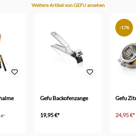
Weitere Artikel von GEFU ansehen
-17%
 Bewertung von 5 von 5 Sternen
khalme
Gefu Backofenzange
Gefu Zit
19,95 €*
24,95 €*
 €*
In den Warenkorb
In d