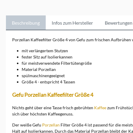
besseren
Ergebnissen.&nbsp;GEFU ist
eine der besten deutschen
Marken, wenn es um
Beschreibung
Infos zum Hersteller
Bewertungen
hochwertige
Küchenutensilien geht. Seit
den 50er Jahren entwickelt
Porzellan Kaffeefilter Größe 4 von Gefu zum frischen Aufbrühen 
GEFU mit Herzblut deutsche
Markenqualität rund um das
mit verlängertem Stutzen
Kochen und Backen. Selber
fester Sitz auf Isolierkannen
Kochen und dabei auf
für meistverwendete Filtertütengröße
hochverarbeitete
Material Porzellan
Lebensmittel weitestgehend
zu verzichten wird wieder
spülmaschinengeeignet
zum Trend. Für eine gesunde
Größe 4 - entspricht 4 Tassen
Ernährung wird die
Zubereitung zu Hause immer
Gefu Porzellan Kaffeefilter Größe 4
wichtiger. Mit den richtigen
Küchenutensilien von GEFU
kann nicht nur das erreicht
Nichts geht über eine Tasse frisch gebrühten
Kaffee
zum Frühstück 
werden. Es sind auch
sich über höchsten Kaffeegenuss.
Geschmackserlebnisse
möglich, die denen in guten
Der weiße Gefu
Porzellan
Filter Größe 4 ist passend für die meis
Profiküchen gleichen. Fast
Halt auf Isolierkannen. Durch das Material Porzellan bleibt der K