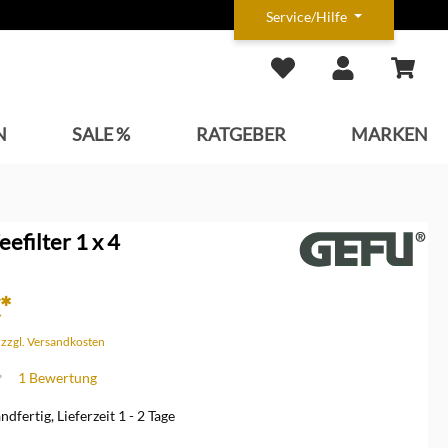
Service/Hilfe
N
SALE %
RATGEBER
MARKEN
eefilter 1 x 4
*
. zzgl. Versandkosten
1 Bewertung
che Bewertung von 4 von 5 Sternen
dfertig, Lieferzeit 1 - 2 Tage