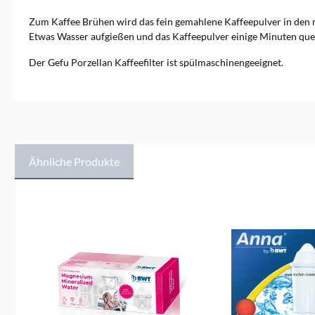
jeder kennt die Passiermühle
Flotte Lotte, die das
Zum Kaffee Brühen wird das fein gemahlene Kaffeepulver in den m
Unternehmen bekannt
Etwas Wasser aufgießen und das Kaffeepulver einige Minuten quel
gemacht hat. In den letzten 20
Jahren hat sich GEFU
Der Gefu Porzellan Kaffeefilter ist spülmaschinengeeignet.
national und international als
innovativer Trendsetter rund
um gute und gesunde
Ernährung etabliert. Zu den
beliebtesten Produkten
gehören Spiralschneider,
Nudelmaschinen,
Salatschleudern,&nbsp;Reibe
Ähnliche Produkte
n und Hobel, Kartoffel- und
Hamburgerpressen und viele
weitere hochwertige
Produktgalerie überspringen
Küchenutensilien.
Ausgezeichnete
Küchenutensilien Design,
Funktionalität und Qualität
kommen nicht nur in der
Küche gut an. Auch die
wichtigsten Branchenjurys
zeichnen GEFU regelmäßig
aus. Mehrere reddot-Awards