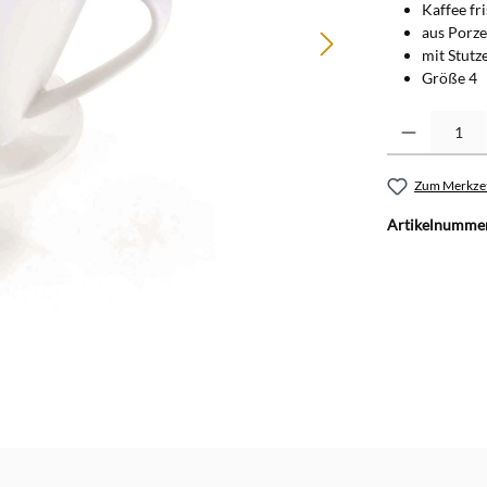
Kaffee fr
aus Porze
mit Stutz
Größe 4
Produkt Anzahl: G
Zum Merkzet
Artikelnumme