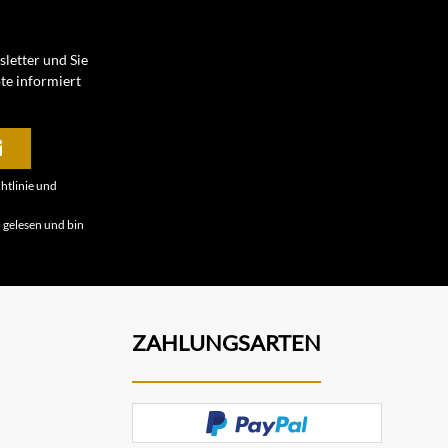
letter und Sie
te informiert
htlinie
und
B
gelesen und bin
ZAHLUNGSARTEN