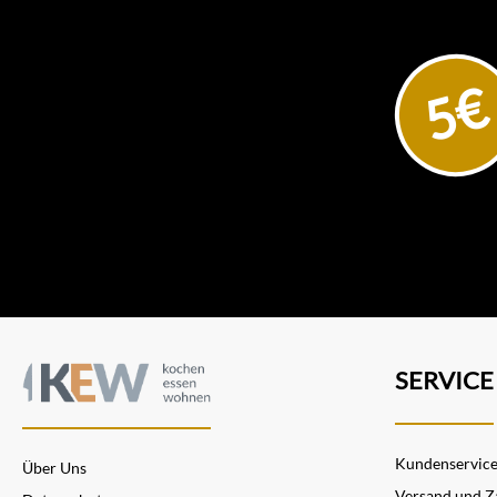
gutes Ergebnis erzeugen,
einfach zu bedienen und
leicht zu reinigen sein. Die
Entwickler und Designer von
5€
GEFU entwickeln und testen
jedes Produkt mit sehr hohen
Ansprüchen. Von der Idee bis
zur ersten Auslieferung
vergeht häufig ein Jahr. Dafür
kommt ein ausgereiftes
Produkt auf den Mark, dass
die Zubereitung in der Küche
noch besser macht. Der
Markenname GEFU setzt sich
aus Gebrüder Funke
zusammen. Diese haben das
Unternehmen 1943 unter
dem Namen Funke KG für die
Herstellung von
SERVICE
Küchengeräten gegründet.
GEFU ist inzwischen über 75
Jahre alt und trotzdem jung.
Vor 20 Jahren trat Rudolf
Kundenservic
Schillheim als Gesellschafter
Über Uns
bei GEFU ein und hat den
Versand und Z