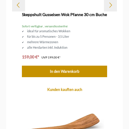
Dur
ff
Skeppshult Gusseisen Wok Pfanne 30 cm Buche
Sk
Sofort verfügbar , versandkostenfrei
Sofo
ideal für aromatisches Wokken
für bis zu 5 Personen - 3,5 Liter
mehrere Wärmezonen
alle Herdarten inkl. Induktion
unbeschichtetes Gusseisen
159,00 €*
21
UVP
199,00 €*
In den Warenkorb
Produktgalerie überspringen
Kunden kauften auch