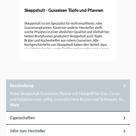
Skeppshult - Gusseisen Töpfe und Pfannen
Ske
Skeppshult ist ein Spezialist für nicht emaillierte, rohe
Bra
Gusseisenpfannen. Kaum ein anderer Hersteller stellt
solche Pfannen in einer ähnlichen Qualität und Vielfalt her.
49,
Neben Bratpfannen produziert Skeppshult auch Töpfe,
Bräter und Küchenhelfer aus rohem Gusseisen. Alle
Kochgeschirrteile von Skeppshult haben den Vorteil, dass
sie sich für eine bewusste Ernährung besonders gut eignen
und nachhaltig produziert werden.
Beschreibung
Hohe Skeppshult Gusseisen Pfanne mit Holzgriff für Gas, Ceran
und Induktion zum saftig-aromatischem Braten und Schmoren. fü…
Mehr
Eigenschaften
Infos zum Hersteller