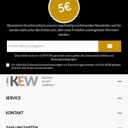
5€
Abonnieren Sie jetzt einfach unseren regelmäßig erscheinenden Newsletter und Sie
werden stets unter den Ersten sein, über neue Produkte und Angebote informiert
werden.
E-
Mail-
Adresse*
Diese Seite ist durch reCAPTCHA geschützt und es gelten die
Datenschutzrichtlinie
und
Nutzungsbedingungen
.
Ich habe die
Datenschutzbestimmungen
zur Kenntnis genommen und die
AGB
gelesen
und bin mit ihnen einverstanden.
SERVICE
KONTAKT
ZAHLUNGSARTEN