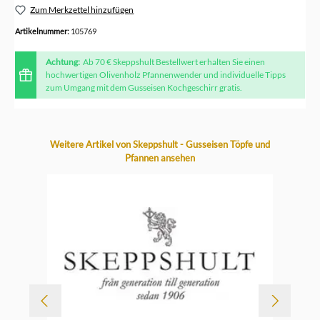
Zum Merkzettel hinzufügen
Artikelnummer:
105769
Achtung:
Ab 70 € Skeppshult Bestellwert erhalten Sie einen
hochwertigen Olivenholz Pfannenwender und individuelle Tipps
zum Umgang mit dem Gusseisen Kochgeschirr gratis.
Produktgalerie überspringen
Weitere Artikel von Skeppshult - Gusseisen Töpfe und
Pfannen ansehen