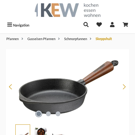
alt springen
Navigation
Pfannen
Gusseisen Pfannen
Schmorpfannen
Skeppshult
Bildergalerie überspringen