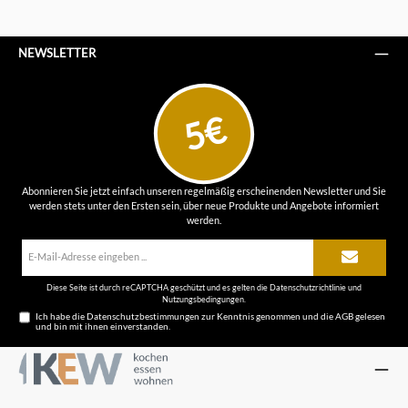
NEWSLETTER
5€
Abonnieren Sie jetzt einfach unseren regelmäßig erscheinenden Newsletter und Sie
werden stets unter den Ersten sein, über neue Produkte und Angebote informiert
werden.
E-
Mail-
Adresse*
Diese Seite ist durch reCAPTCHA geschützt und es gelten die
Datenschutzrichtlinie
und
Nutzungsbedingungen
.
Ich habe die
Datenschutzbestimmungen
zur Kenntnis genommen und die
AGB
gelesen
und bin mit ihnen einverstanden.