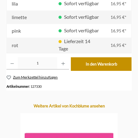
Sofort verfügbar
lila
16,95 €*
Sofort verfügbar
limette
16,95 €*
Sofort verfügbar
pink
16,95 €*
Lieferzeit 14
rot
16,95 €*
Tage
Produkt Anzahl: Gib den gewünschten Wert ein oder benutze die Schaltflächen um die Anzahl z
In den Warenkorb
Zum Merkzettel hinzufügen
Artikelnummer:
127330
Produktgalerie überspringen
Weitere Artikel von Kochblume ansehen