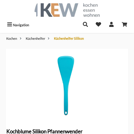
alt springen
Navigation
Kochen
Küchenhelfer
Küchenhelfer Silikon
Bildergalerie überspringen
Kochblume Silikon Pfannenwender