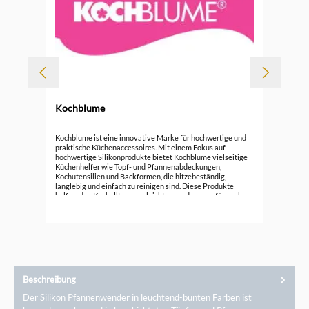
Kochblume
Koc
Kochblume ist eine innovative Marke für hochwertige und
praktische Küchenaccessoires. Mit einem Fokus auf
hochwertige Silikonprodukte bietet Kochblume vielseitige
15,
Küchenhelfer wie Topf- und Pfannenabdeckungen,
Kochutensilien und Backformen, die hitzebeständig,
langlebig und einfach zu reinigen sind. Diese Produkte
helfen, den Kochalltag zu erleichtern und sorgen für saubere
Küchenumgebung. Entdecken Sie die funktionale Eleganz
von Kochblume und verbessern Sie Ihre Koch- und
Backerlebnisse mit cleverem Design.
Beschreibung
Der Silikon Pfannenwender in leuchtend-bunten Farben ist