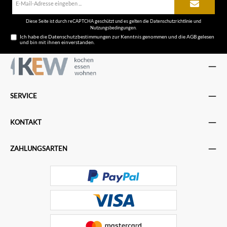
Mail-
Adresse*
Diese Seite ist durch reCAPTCHA geschützt und es gelten die
Datenschutzrichtlinie
und
Nutzungsbedingungen
.
Ich habe die
Datenschutzbestimmungen
zur Kenntnis genommen und die
AGB
gelesen
und bin mit ihnen einverstanden.
SERVICE
KONTAKT
ZAHLUNGSARTEN