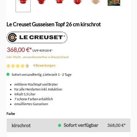
Le Creuset Gusseisen Topf 26 cm kirschrot
368,00 €*
UVP
409,00 €*
inkl. MwSt., versandkostenfrei in Deutschland
4 Bewertungen
Durchschnittliche Bewertung von 4.5 von 5 Sternen
Sofort versandfertig, Lieferzeit 1 - 2 Tage
mittlerer Kochtopf und Bräter
für alle Herdarten inkl. Induktion
Inhalt 5,3 Liter
7 schöne Farben erhältlich
emailliertes Gusseisen
auswählen
Farbe
Sofort verfügbar
kirschrot
368,00 €*