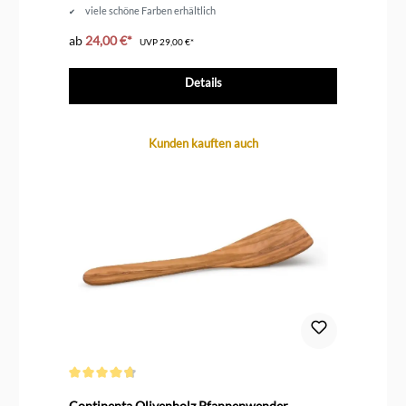
viele schöne Farben erhältlich
ab
24,00 €*
ab
UVP
29,00 €*
Details
Produktgalerie überspringen
Kunden kauften auch
Durchschnittliche Bewertung von 4.7 von 5 Sternen
Continenta Olivenholz Pfannenwender