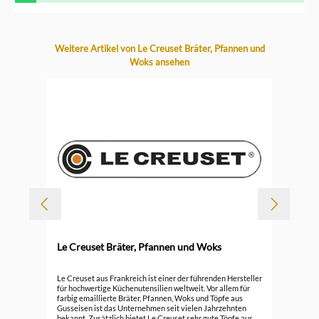
Produktgalerie überspringen
Weitere Artikel von Le Creuset Bräter, Pfannen und
Woks ansehen
-
Le Creuset Bräter, Pfannen und Woks
Durc
Le 
Le Creuset aus Frankreich ist einer der führenden Hersteller
für hochwertige Küchenutensilien weltweit. Vor allem für
farbig emaillierte Bräter, Pfannen, Woks und Töpfe aus
296
Gusseisen ist das Unternehmen seit vielen Jahrzehnten
bekannt. Zusätzlich bietet Le Creuset sehr gute Töpfe aus