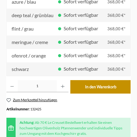
Sofort verfügbar
azure / blau
368,00 €*
Sofort verfügbar
deep teal / grünblau
368,00 €*
Sofort verfügbar
flint / grau
368,00 €*
Sofort verfügbar
meringue / creme
368,00 €*
Sofort verfügbar
ofenrot / orange
368,00 €*
Sofort verfügbar
schwarz
368,00 €*
Produkt Anzahl: Gib den gewünschten Wert ein oder benutze die Schaltflächen um die Anzahl z
In den Warenkorb
Zum Merkzettel hinzufügen
Artikelnummer:
132425
Achtung:
Ab 70 € Le Creuset Bestellwert erhalten Sie einen
hochwertigen Olivenholz Pfannenwender und individuelle Tipps
zum Umgang mit dem Kochgeschirr gratis.