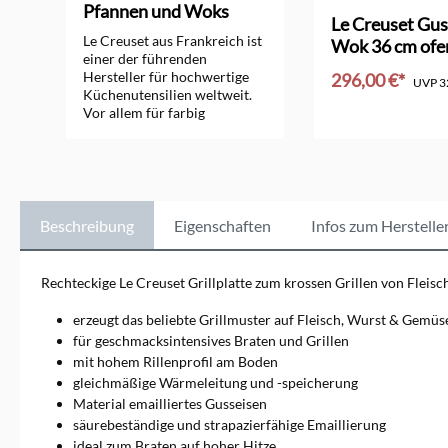
Pfannen und Woks
Durchschnittliche 
orm
Le Creuset Gus
Le Creuset aus Frankreich ist
Wok 36 cm ofe
einer der führenden
Hersteller für hochwertige
296,00 €*
UVP
3
Küchenutensilien weltweit.
Vor allem für farbig
In den Ware
emaillierte Bräter, Pfannen,
Woks und Töpfe aus
Gusseisen ist das
Unternehmen seit vielen
Jahrzehnten bekannt.
Zusätzlich bietet Le Creuset
Beschreibung
Eigenschaften
Infos zum Herstelle
sehr gute Töpfe aus Edelstahl
und Aluminium, Küchen-
Keramik und Kochutensilien
Rechteckige Le Creuset Grillplatte zum krossen Grillen von Fleisc
an. Sie alle erfüllen besonders
hohe Ansprüche.
erzeugt das beliebte Grillmuster auf Fleisch, Wurst & Gemüs
für geschmacksintensives Braten und Grillen
mit hohem Rillenprofil am Boden
gleichmäßige Wärmeleitung und -speicherung
Material emailliertes Gusseisen
säurebeständige und strapazierfähige Emaillierung
ideal zum Braten auf hoher Hitze