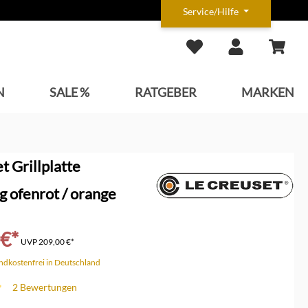
Service/Hilfe
N
SALE %
RATGEBER
MARKEN
t Grillplatte
g ofenrot / orange
 €*
UVP
209,00 €*
andkostenfrei in Deutschland
2 Bewertungen
che Bewertung von 5 von 5 Sternen