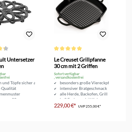
n
ttliche Bewertung von 4.3 von 5 Sternen
Durchschnittliche Bewertung von 5 von 5 
lt Untersetzer
Le Creuset Grillpfanne
S
en
30 cm mit 2 Griffen
G
gbar
Sofort verfügbar
So
tenfrei
, versandkostenfrei
, 
 und Töpfe sicher abstellen
besonders große Viereckpfanne
 Qualität
intensiver Bratgeschmack
umenmuster
alle Herde, Backofen, Grill
esser 20 cm
in 3 Farben erhältlich
229,00 €*
1
UVP
255,00 €*
en Warenkorb