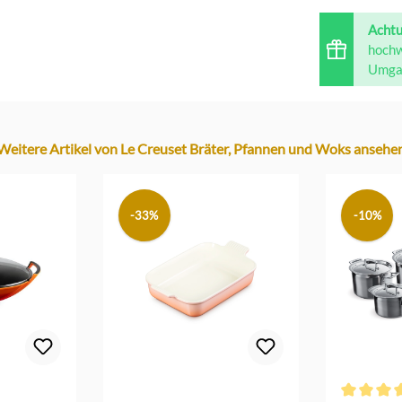
Acht
hochw
Umgan
Weitere Artikel von Le Creuset Bräter, Pfannen und Woks ansehe
-33%
-10%