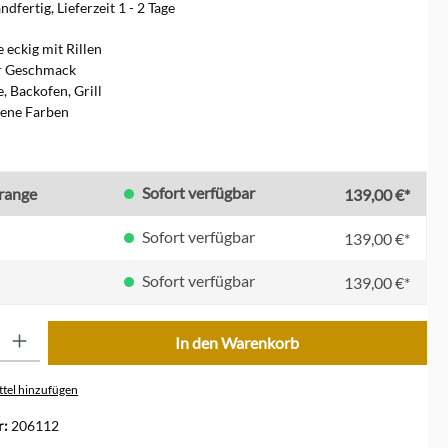
dfertig, Lieferzeit 1 - 2 Tage
e eckig mit Rillen
er Geschmack
, Backofen, Grill
dene Farben
en
Sofort verfügbar
orange
139,00 €*
Sofort verfügbar
139,00 €*
Sofort verfügbar
139,00 €*
ib den gewünschten Wert ein oder benutze die Schaltflächen um die Anzahl zu erhöhe
In den Warenkorb
tel hinzufügen
r:
206112