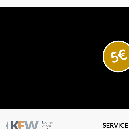
5€
SERVICE