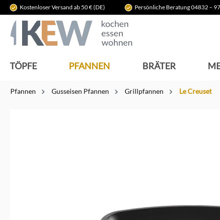
Kostenloser Versand ab 50 € (DE)
Persönliche Beratung 04832 – 97
springen
Zur Hauptnavigation springen
TÖPFE
PFANNEN
BRÄTER
ME
Pfannen
Gusseisen Pfannen
Grillpfannen
Le Creuset
Bildergalerie überspringen