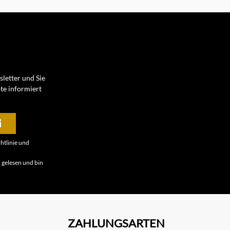
letter und Sie
te informiert
htlinie
und
B
gelesen und bin
ZAHLUNGSARTEN