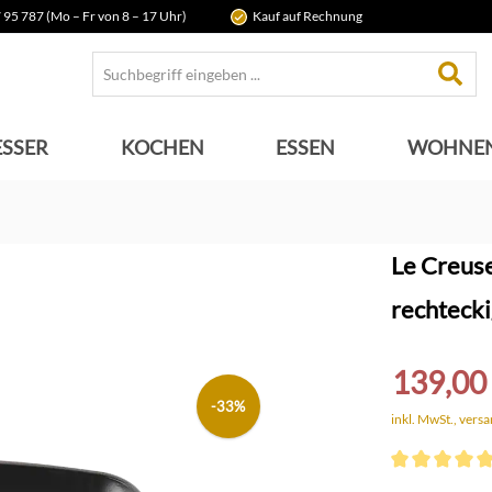
 95 787 (Mo – Fr von 8 – 17 Uhr)
Kauf auf Rechnung
SSER
KOCHEN
ESSEN
WOHNE
Le Creuse
rechtecki
139,00
-33%
inkl. MwSt., vers
Durchschnittli