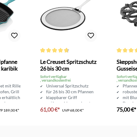
Bewertung von 4.8 von 5 Sternen
Durchschnittliche Bewertung von 4.6 von 5 Sterne
Durchschni
llpfanne
Le Creuset Spritzschutz
Skeppshu
 karibik
26 bis 30 cm
Gusseis
Sofort verfügbar
Sofort verfü
, versandkostenfrei
, versandkos
let mit Rillen
Universal Spritzschutz
Pfannen
ofen, Grill
für 26 bis 30 cm Pfannen
robuste
 erhältlich
klappbarer Griff
mit Bl
sseisen
spülmaschinengeeignet
Durchm
61,00 €*
75,00 €*
hochwertige Materialien
VP
189,00 €*
UVP
68,00 €*
In den Warenkorb
In d