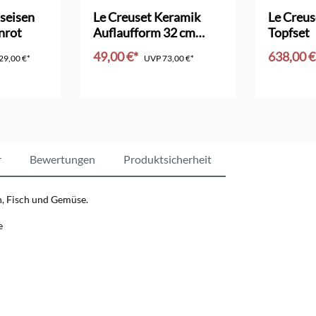
Bewertung von 4.5 von 5 Sternen
Durchschni
seisen
Le Creuset Keramik
Le Creus
nrot
Auflaufform 32 cm
Topfset
pêche
49,00 €*
638,00 
29,00 €*
UVP
73,00 €*
nkorb
In den Warenkorb
In d
r
Bewertungen
Produktsicherheit
h, Fisch und Gemüse.
e