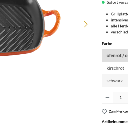
Sofort versan
Grillplatt
intensiv
alle Herde
verschie
auswähl
Farbe
ofenrot / 
kirschrot
schwarz
Produkt Anzahl: G
Zum Merkzet
Artikelnumme