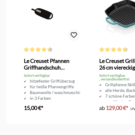
g von 4.6 von 5 Sternen
Durchschnittliche Bewertung von 4.4 von 5 Sternen
Durchschnittliche 
Le Creuset Pfannen
Le Creuset Gri
Griffhandschuh
26 cm viereckig
schwarz
Sofort verfügbar
Sofort verfügbar
, versandkostenfrei
llen
hitzefester Griffüberzug
Grillpfanne Skil
ll
für heiße Pfannengriffe
alle Herde, Back
Baumwolle / waschmaschinenfest
7 schöne Farben
e Vorrat reicht
in 3 Farben
emailliertes Gu
15,00 €*
ab
129,00 €*
U