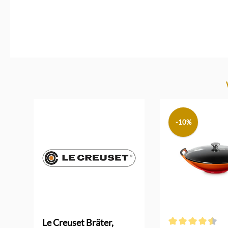
Produktgalerie überspringen
-10%
Le Creuset Bräter,