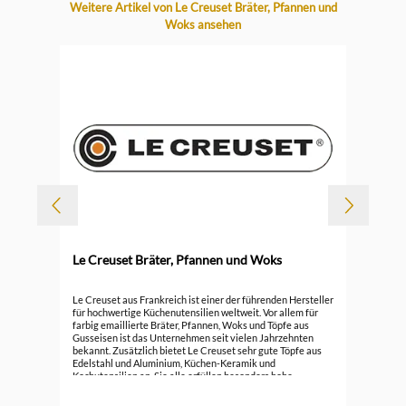
Produktgalerie überspringen
Weitere Artikel von Le Creuset Bräter, Pfannen und
Woks ansehen
-
Le Creuset Bräter, Pfannen und Woks
Durc
Le 
Le Creuset aus Frankreich ist einer der führenden Hersteller
für hochwertige Küchenutensilien weltweit. Vor allem für
farbig emaillierte Bräter, Pfannen, Woks und Töpfe aus
296
Gusseisen ist das Unternehmen seit vielen Jahrzehnten
bekannt. Zusätzlich bietet Le Creuset sehr gute Töpfe aus
Edelstahl und Aluminium, Küchen-Keramik und
Kochutensilien an. Sie alle erfüllen besonders hohe
Ansprüche.