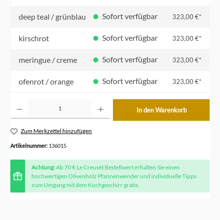
Sofort verfügbar
deep teal / grünblau
323,00 €*
Sofort verfügbar
kirschrot
323,00 €*
Sofort verfügbar
meringue / creme
323,00 €*
Sofort verfügbar
ofenrot / orange
323,00 €*
Produkt Anzahl: Gib den gewünschten Wert ein oder benutze die Schaltflächen um die Anzahl z
In den Warenkorb
Zum Merkzettel hinzufügen
Artikelnummer:
136015
Achtung:
Ab 70 € Le Creuset Bestellwert erhalten Sie einen
hochwertigen Olivenholz Pfannenwender und individuelle Tipps
zum Umgang mit dem Kochgeschirr gratis.