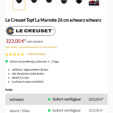
Le Creuset Topf La Marmite 26 cm schwarz schwarz
323,00 €*
UVP
359,00 €*
inkl. MwSt., versandkostenfrei in Deutschland
5 Bewertungen
Durchschnittliche Bewertung von 5 von 5 Sternen
Sofort versandfertig, Lieferzeit 1 - 2 Tage
mittlerer, abgerundeter Bräter
alle Herdarten & Backofen
Inhalt 4,1 Liter
6 schöne Farben erhältlich
auswählen
Farbe
Sofort verfügbar
schwarz
323,00 €*
Sofort verfügbar
azure / blau
323,00 €*