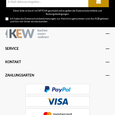
Mail-
Adresse*
Diese Seite ist durch reCAPTCHA geschützt und es gelten die
Datenschutzrichtlinie
und
Nutzungsbedingungen
.
Ich habe die
Datenschutzbestimmungen
zur Kenntnis genommen und die
AGB
gelesen
und bin mit ihnen einverstanden.
SERVICE
KONTAKT
ZAHLUNGSARTEN