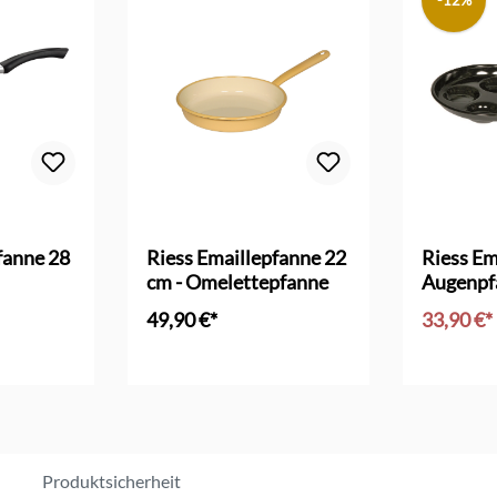
-12%
fanne 28
Riess Emaillepfanne 22
Riess Em
cm - Omelettepfanne
Augenpf
49,90 €*
33,90 €*
nkorb
In den Warenkorb
In d
Produktsicherheit