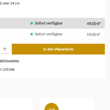
2 oder 24 cm
len
Sofort verfügbar
49,00 €*
Sofort verfügbar
59,00 €*
ib den gewünschten Wert ein oder benutze die Schaltflächen um die Anzahl zu erhöhe
In den Warenkorb
tel hinzufügen
r:
235348