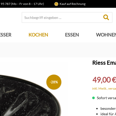
 95 787 (Mo – Fr von 8 – 17 Uhr)
Kauf auf Rechnung
SSER
KOCHEN
ESSEN
WOHNE
Riess Em
49,00 €
-28%
inkl. MwSt., vers
Sofort versan
besonder
ideal für 