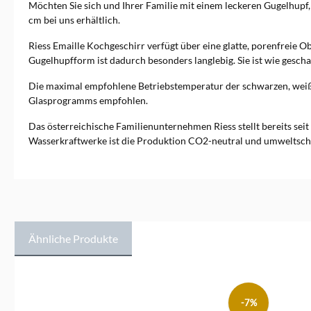
Möchten Sie sich und Ihrer Familie mit einem leckeren Gugelhupf
cm bei uns erhältlich.
Riess Emaille Kochgeschirr verfügt über eine glatte, porenfreie O
Gugelhupfform ist dadurch besonders langlebig. Sie ist wie geschaffe
Die maximal empfohlene Betriebstemperatur der schwarzen, weiß g
Glasprogramms empfohlen.
Das österreichische Familienunternehmen Riess stellt bereits seit
Wasserkraftwerke ist die Produktion CO2-neutral und umweltscho
Ähnliche Produkte
Produktgalerie überspringen
-7%