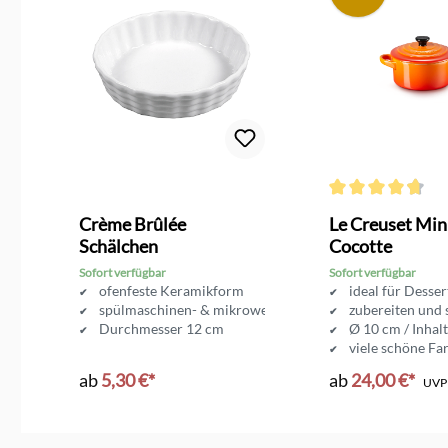
Durchschnittliche 
nd
Crème Brûlée
Le Creuset Min
Schälchen
Cocotte
Sofort verfügbar
Sofort verfügbar
oden
ofenfeste Keramikform
ideal für Desse
ichtet
spülmaschinen- & mikrowellenfest
zubereiten und 
Durchmesser 12 cm
Ø 10 cm / Inhal
viele schöne Fa
ab
5,30 €*
ab
24,00 €*
UV