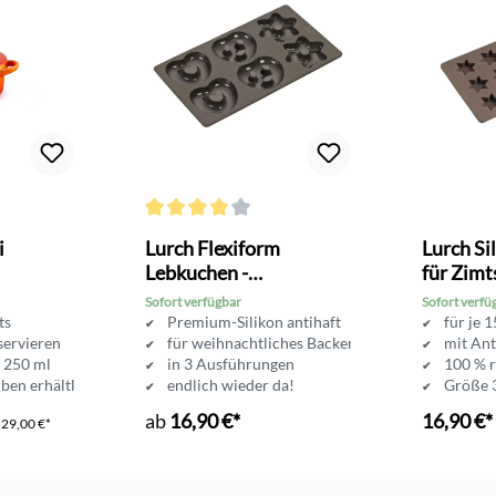
Bewertung von 4.6 von 5 Sternen
Durchschnittliche Bewertung von 4 von 5 Sternen
i
Lurch Flexiform
Lurch Si
Lebkuchen -
für Zimt
Silikonbackform
Sofort verfügbar
Sofort verfü
rts
Premium-Silikon antihaft
für je 
servieren
für weihnachtliches Backen
mit Ant
t 250 ml
in 3 Ausführungen
100 % r
rben erhältlich
endlich wieder da!
Größe 
für wei
ab
16,90 €*
16,90 €*
P
29,00 €*
In d