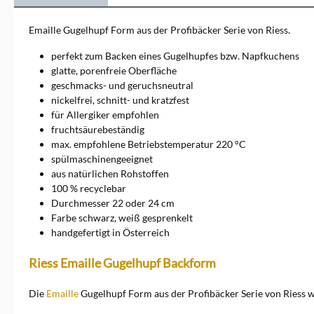
ideal zum gesunden Kochen,
Braten und Backen.
Emaille Gugelhupf Form aus der Profibäcker Serie von Riess.
Entdecken Sie in unserem
Onlineshop die hohe Qualität
perfekt zum Backen eines Gugelhupfes bzw. Napfkuchens
der schönen und praktischen
glatte, porenfreie Oberfläche
Töpfe, Pfannen, Bräter, ... und
geschmacks- und geruchsneutral
erfahren mehr darüber.
nickelfrei, schnitt- und kratzfest
für Allergiker empfohlen
fruchtsäurebeständig
max. empfohlene Betriebstemperatur 220 °C
spülmaschinengeeignet
aus natürlichen Rohstoffen
100 % recyclebar
Durchmesser 22 oder 24 cm
Farbe schwarz, weiß gesprenkelt
handgefertigt in Österreich
Riess Emaille Gugelhupf Backform
Die
Emaille
Gugelhupf Form aus der Profibäcker Serie von Riess 