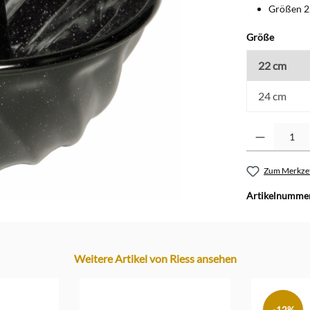
Größen 2
auswäh
Größe
22 cm
24 cm
Produkt Anzahl: G
Zum Merkzet
Artikelnumme
Weitere Artikel von Riess ansehen