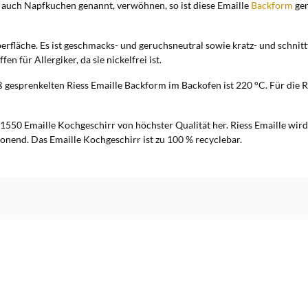
, auch Napfkuchen genannt, verwöhnen, so ist diese Emaille
Backform
gen
berfläche. Es ist geschmacks- und geruchsneutral sowie kratz- und schni
n für Allergiker, da sie nickelfrei ist.
esprenkelten Riess Emaille Backform im Backofen ist 220 °C. Für die R
 1550 Emaille Kochgeschirr von höchster Qualität her. Riess Emaille wird
nend. Das Emaille Kochgeschirr ist zu 100 % recyclebar.