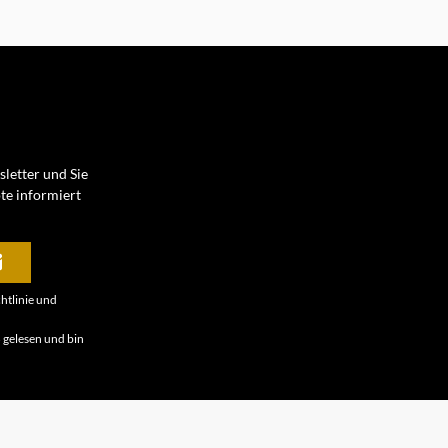
letter und Sie
te informiert
htlinie
und
B
gelesen und bin