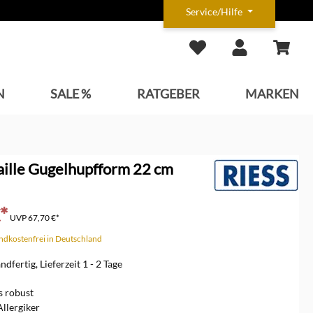
Service/Hilfe
N
SALE %
RATGEBER
MARKEN
aille Gugelhupfform 22 cm
*
UVP
67,70 €*
andkostenfrei in Deutschland
dfertig, Lieferzeit 1 - 2 Tage
s robust
Allergiker