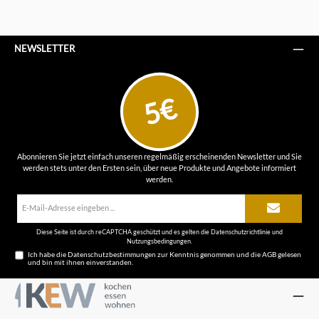
NEWSLETTER
5€
Abonnieren Sie jetzt einfach unseren regelmäßig erscheinenden Newsletter und Sie
werden stets unter den Ersten sein, über neue Produkte und Angebote informiert
werden.
E-
Mail-
Adresse*
Diese Seite ist durch reCAPTCHA geschützt und es gelten die
Datenschutzrichtlinie
und
Nutzungsbedingungen
.
Ich habe die
Datenschutzbestimmungen
zur Kenntnis genommen und die
AGB
gelesen
und bin mit ihnen einverstanden.