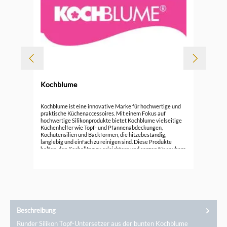
Kochblume
Koc
Kochblume ist eine innovative Marke für hochwertige und
praktische Küchenaccessoires. Mit einem Fokus auf
hochwertige Silikonprodukte bietet Kochblume vielseitige
15,
Küchenhelfer wie Topf- und Pfannenabdeckungen,
Kochutensilien und Backformen, die hitzebeständig,
langlebig und einfach zu reinigen sind. Diese Produkte
helfen, den Kochalltag zu erleichtern und sorgen für saubere
Küchenumgebung. Entdecken Sie die funktionale Eleganz
von Kochblume und verbessern Sie Ihre Koch- und
Backerlebnisse mit cleverem Design.
Beschreibung
Runder Silikon Topf-Untersetzer aus der bunten Kochblume