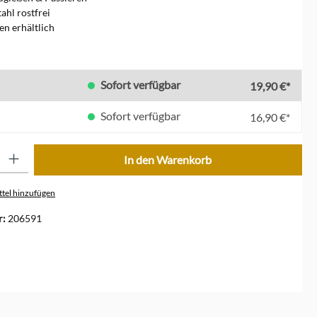
ahl rostfrei
en erhältlich
len
Sofort verfügbar
19,90 €*
Sofort verfügbar
16,90 €*
ib den gewünschten Wert ein oder benutze die Schaltflächen um die Anzahl zu erhöhe
In den Warenkorb
tel hinzufügen
r:
206591