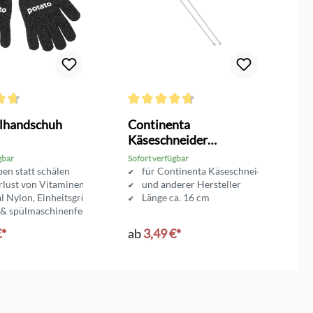
ttliche Bewertung von 4.6 von 5 Sternen
Durchschnittliche Bewertung von 4.7 von 
elhandschuh
Continenta
K
Käseschneider
D
Ersatzdraht
gbar
Sofort verfügbar
So
en statt schälen
für Continenta Käseschneidbrett
rlust von Vitaminen
und anderer Hersteller
l Nylon, Einheitsgröße
Länge ca. 16 cm
 & spülmaschinenfest
€*
ab
3,49 €*
4