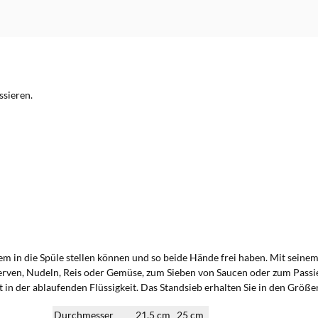
ssieren.
m in die Spüle stellen können und so beide Hände frei haben. Mit seinem 
rven, Nudeln, Reis oder Gemüse, zum Sieben von Saucen oder zum Passi
ht in der ablaufenden Flüssigkeit. Das Standsieb erhalten Sie in den Grö
Durchmesser
21,5 cm
25 cm