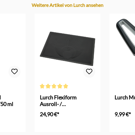
Weitere Artikel von Lurch ansehen
 Bewertung von 5 von 5 Sternen
Durchschnittliche Bewertung von 5 von 5 Sternen
l
Lurch Flexiform
Lurch Mu
750 ml
Ausroll- /
Backunterlage Silikon
24,90 €*
9,99 €*
In den Warenkorb
In d