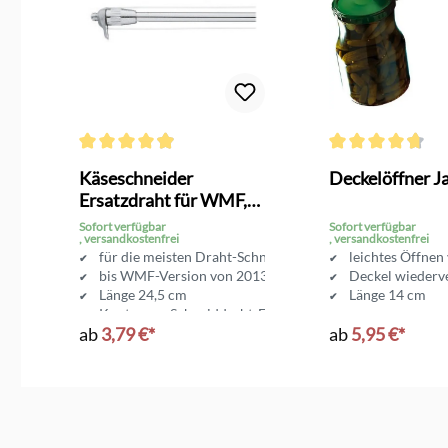
Durchschnittliche Bewertung von 4.8 von 5 Sternen
Durchschnittliche 
Käseschneider
Deckelöffner J
Ersatzdraht für WMF,
Osti, ... 3er
Sofort verfügbar
Sofort verfügbar
, versandkostenfrei
, versandkostenfrei
für die meisten Draht-Schneider
leichtes Öffnen
t
sch
bis WMF-Version von 2013
Deckel wieder
Länge 24,5 cm
Länge 14 cm
Knoten am Schneiddraht-Ende
ab
3,79 €*
ab
5,95 €*