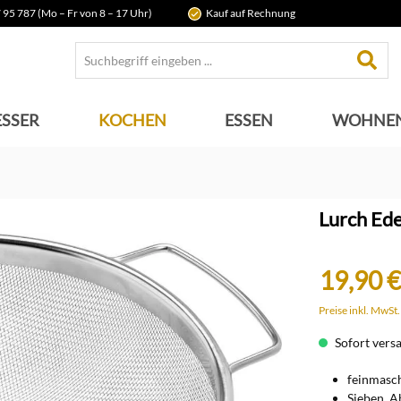
 95 787 (Mo – Fr von 8 – 17 Uhr)
Kauf auf Rechnung
SSER
KOCHEN
ESSEN
WOHNE
Lurch Ede
19,90 €
Preise inkl. MwSt
Sofort versan
feinmasch
Sieben, A