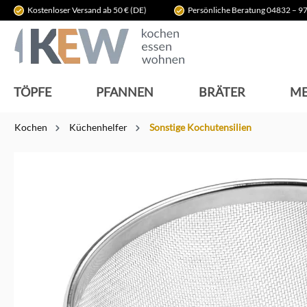
Kostenloser Versand ab 50 € (DE)
Persönliche Beratung 04832 – 97
springen
Zur Hauptnavigation springen
TÖPFE
PFANNEN
BRÄTER
ME
Kochen
Küchenhelfer
Sonstige Kochutensilien
Bildergalerie überspringen