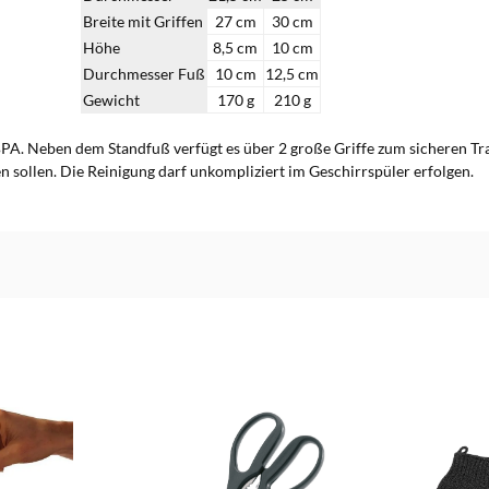
Breite mit Griffen
27 cm
30 cm
Höhe
8,5 cm
10 cm
Durchmesser Fuß
10 cm
12,5 cm
Gewicht
170 g
210 g
n BPA. Neben dem Standfuß verfügt es über 2 große Griffe zum sicheren Tr
 sollen. Die Reinigung darf unkompliziert im Geschirrspüler erfolgen.