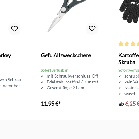
Bewertung von 4.6 von 5 Sternen
Durchschni
arkey
Gefu Allzweckschere
Kartoff
Skruba
Sofort verfügbar
Sofort verfü
mit Schraubverschluss-Öffner
schrubb
 von Schraubdeckeln
Edelstahl rostfrei / Kunststoff
kein Ve
verwendbar
Gesamtlänge 21 cm
Materia
wasch-
11,95 €*
ab
6,25 
In den Warenkorb