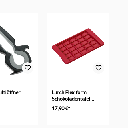
ltiöffner
Lurch Flexiform
Lu
Schokoladentafel
klassik - Silikonform
17,90 €*
24
en Warenkorb
In den Warenkorb