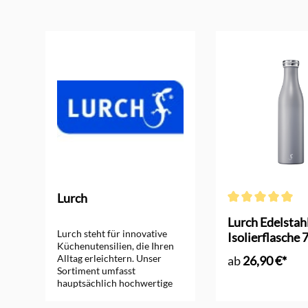
Produktgalerie überspringen
Lurch
Durchschnittliche
rm
Lurch Edelstah
Lurch steht für innovative
Isolierflasche 
Küchenutensilien, die Ihren
Alltag erleichtern. Unser
ab
26,90 €*
Sortiment umfasst
hauptsächlich hochwertige
Silikon Backutensilien sowie
andere funktionale