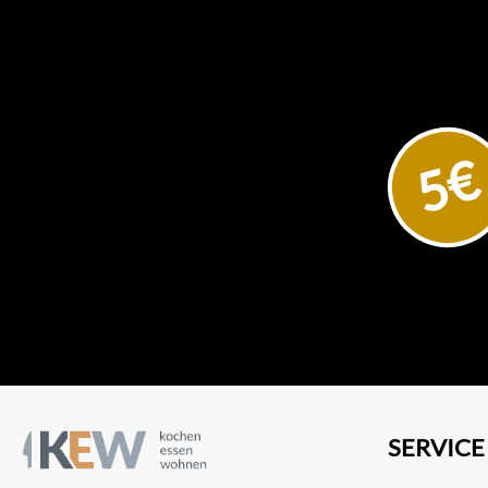
5€
SERVICE