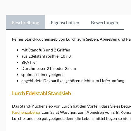
Küchenhelfer. Lurch-
Produkte zeichnen sich durch
ihre Langlebigkeit, Flexibilität
und einfache Handhabung
Beschreibung
Eigenschaften
Bewertungen
aus und sorgen für perfekte
Back- und Kochergebnisse.
Entdecken Sie die Vielfalt und
Feines Stand-Küchensieb von Lurch zum Sieben, Abgießen und Pa
Qualität von Lurch und
bringen Sie Ihre Koch- und
mit Standfuß und 2 Griffen
Backkünste auf ein neues
aus Edelstahl rostfrei 18 / 8
Level. Vertrauen Sie auf die
BPA frei
innovativen Produkte von
Durchmesser 21,5 oder 25 cm
Lurch für kreative und gute
Ergebnisse in der Küche. Ein
spülmaschinengeeignet
direkter Kontakt zur Marke
abgebildete Dekoartikel gehören nicht zum Lieferumfang
ist möglich über Lurch AG,
Schinkelstr. 6, 31137
Lurch Edelstahl Standsieb
Hildesheim,
kundenservice@lurch.de
Das Stand-Küchensieb von Lurch hat den Vorteil, dass Sie es beque
Küchenzubehör
zum Salat Waschen, zum Abgießen von z. B. Konse
Lurch Standsieb gut geeignet, denn die Lebensmittel liegen so nic