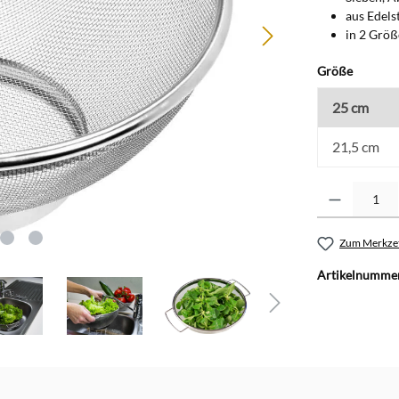
aus Edelst
in 2 Größ
auswäh
Größe
25 cm
21,5 cm
Produkt Anzahl: G
Zum Merkzet
Artikelnumme