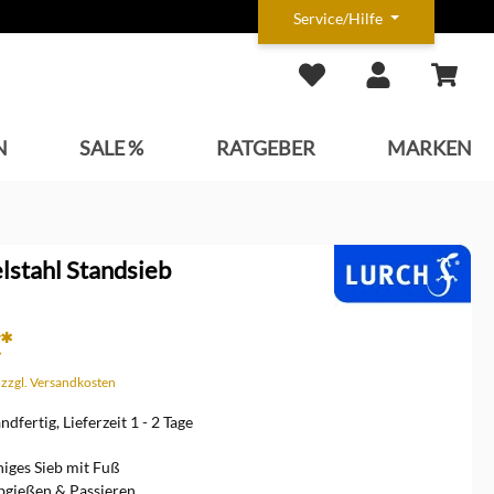
Service/Hilfe
N
SALE %
RATGEBER
MARKEN
lstahl Standsieb
*
. zzgl. Versandkosten
dfertig, Lieferzeit 1 - 2 Tage
iges Sieb mit Fuß
bgießen & Passieren