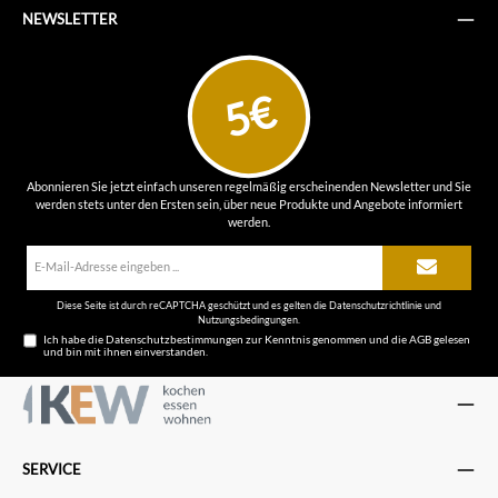
NEWSLETTER
5€
Abonnieren Sie jetzt einfach unseren regelmäßig erscheinenden Newsletter und Sie
werden stets unter den Ersten sein, über neue Produkte und Angebote informiert
werden.
E-
Mail-
Adresse*
Diese Seite ist durch reCAPTCHA geschützt und es gelten die
Datenschutzrichtlinie
und
Nutzungsbedingungen
.
Ich habe die
Datenschutzbestimmungen
zur Kenntnis genommen und die
AGB
gelesen
und bin mit ihnen einverstanden.
SERVICE