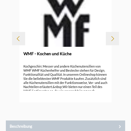
WMF - Kochen und Küche
Durc
WMF
Kochgeschirr, Messer und andere Küchenutensilien von
Pro
WMF WMF Küchenhelfer und Bestecke stehen für Design,
Funktionalität und Qualität. In unserem Onlineshop können
899
Sie die beliebtesten WMF Produkte kaufen. Zusätzlich sind
alle Küchenutensilien mit der Funktionsweise, Vor- und auch
Nachteilen erläutert.&nbsp;Wir bieten nur einen Teil des
WMF Sortimentes an, da wir unserer Meinung nach
günstiger und ähnlich gute Alternativen zu WMF
Küchenhelfern anbieten können. Das Kürzel WMF steht für
Württembergische Metall Fabriken. Eine Spezialität von
WMF ist das Edelstahl&nbsp;Cromargan.&nbsp;Cromargan
ist ein eingetragener Markenname von WMF. Es ist eine
spezielle Legierung aus Chrom-Nickel-Stahl, die
spülmaschinengeeignet und lebensmittelecht ist.Die
meisten unserer WMF Artikel finden Sie in 3 Bereichen.
Beschreibung
Unsere&nbsp;WMF Küchenhelfer&nbsp;bieten wir in