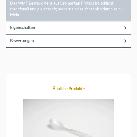
diversen Küchenhelfer Kategorien an, die die Sortierung der
Das WMF Besteck Kent aus Cromargan Protect ist schlicht,
Küchenutensilien erleichtern.&nbsp; Wir führen
traditionell und gleichzeitig modern und zeichnet sich durch sein u…
die&nbsp;WMF Kochmesser&nbsp;Serien Spitzenklasse
und Damasteel. Andere WMF Küchenmesser-Serien haben
Mehr
wir gezielt nicht aufgenommen, da wir unserer Meinung
nach bessere Alternativen von anderen Herstellern bieten
können. Die&nbsp;Cromargan Bestecke von
Eigenschaften
WMF&nbsp;sind zum großen Teil sehr hochwertige
Bestecke. Der Preis wird aber auch bei WMF von Design und
Qualität der Verarbeitung bestimmt. Einfachere WMF
Bewertungen
Bestecke sind nicht so formvollendet abgerundet und haben
keine so langanhaltend scharfe Messer. Beides wirkt sich
auf den Geschmack des Essens aus. Funktionalität, Design,
Ausführung und Langlebigkeit bestimmen auch den Preis
der anderen WMF Küchenartikel. In unserem Sortiment
haben wir darauf geachtet, dass das Preis-Leistungs-
Verhältnis stimmt. Einige WMF Artikel werden von uns nicht
angeboten, da wir eine günstigere und unserer Meinung
nach bessere Alternative als original WMF anbieten
können. Markeninformationen:&nbsp;&nbsp;Group SEB
WMF Retail GmbH, WMF Platz 1, 73312 Geislingen / Steige,
Produktgalerie überspringen
Ähnliche Produkte
info@wmf.de
T