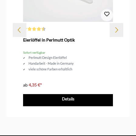
Durchschnittliche Bewertung von 4.6 von 5 Sternen
Dur
Eierlöffel in Perlmutt Optik
Zw
Sofort verfügbar
Sofo
Perlmutt Design Eierlöffel
Handarbeit - Made in Germany
viele schöne Farben erhältlich
ab
4,35 €*
33
Details