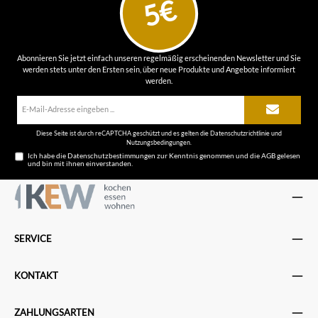
5€
Abonnieren Sie jetzt einfach unseren regelmäßig erscheinenden Newsletter und Sie
werden stets unter den Ersten sein, über neue Produkte und Angebote informiert
werden.
E-
Mail-
Adresse*
Diese Seite ist durch reCAPTCHA geschützt und es gelten die
Datenschutzrichtlinie
und
Nutzungsbedingungen
.
Ich habe die
Datenschutzbestimmungen
zur Kenntnis genommen und die
AGB
gelesen
und bin mit ihnen einverstanden.
SERVICE
KONTAKT
ZAHLUNGSARTEN