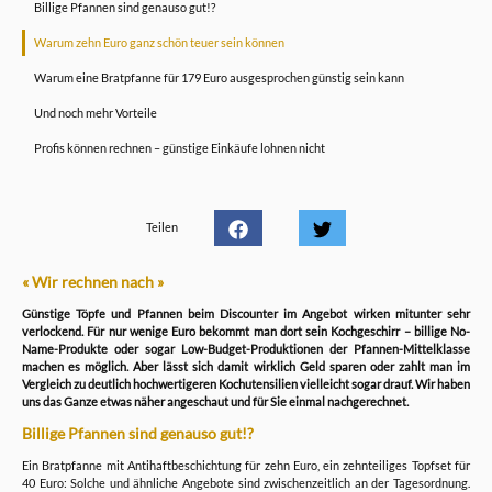
Billige Pfannen sind genauso gut!?
Warum zehn Euro ganz schön teuer sein können
Warum eine Bratpfanne für 179 Euro ausgesprochen günstig sein kann
Und noch mehr Vorteile
Profis können rechnen – günstige Einkäufe lohnen nicht
Teilen
« Wir rechnen nach »
Günstige Töpfe und Pfannen beim Discounter im Angebot wirken mitunter sehr
verlockend. Für nur wenige Euro bekommt man dort sein Kochgeschirr – billige No-
Name-Produkte oder sogar Low-Budget-Produktionen der Pfannen-Mittelklasse
machen es möglich. Aber lässt sich damit wirklich Geld sparen oder zahlt man im
Vergleich zu deutlich hochwertigeren Kochutensilien vielleicht sogar drauf. Wir haben
uns das Ganze etwas näher angeschaut und für Sie einmal nachgerechnet.
Billige Pfannen sind genauso gut!?
Ein Bratpfanne mit Antihaftbeschichtung für zehn Euro, ein zehnteiliges Topfset für
40 Euro: Solche und ähnliche Angebote sind zwischenzeitlich an der Tagesordnung.