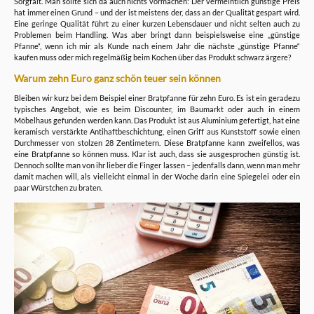
Sorgfalt. Man sollte sich da auch nichts vormachen: Der vermeintlich günstige Preis
hat immer einen Grund – und der ist meistens der, dass an der Qualität gespart wird.
Eine geringe Qualität führt zu einer kurzen Lebensdauer und nicht selten auch zu
Problemen beim Handling. Was aber bringt dann beispielsweise eine „günstige
Pfanne“, wenn ich mir als Kunde nach einem Jahr die nächste „günstige Pfanne“
kaufen muss oder mich regelmäßig beim Kochen über das Produkt schwarz ärgere?
Warum zehn Euro ganz schön teuer sein können
Bleiben wir kurz bei dem Beispiel einer Bratpfanne für zehn Euro. Es ist ein geradezu
typisches Angebot, wie es beim Discounter, im Baumarkt oder auch in einem
Möbelhaus gefunden werden kann. Das Produkt ist aus Aluminium gefertigt, hat eine
keramisch verstärkte Antihaftbeschichtung, einen Griff aus Kunststoff sowie einen
Durchmesser von stolzen 28 Zentimetern. Diese Bratpfanne kann zweifellos, was
eine Bratpfanne so können muss. Klar ist auch, dass sie ausgesprochen günstig ist.
Dennoch sollte man von ihr lieber die Finger lassen – jedenfalls dann, wenn man mehr
damit machen will, als vielleicht einmal in der Woche darin eine Spiegelei oder ein
paar Würstchen zu braten.