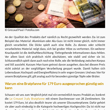
© Grecaud Paul / Fotolia.com
An der Qualität des Produkts darf nämlich zu Recht gezweifelt werden. Da ist zum
Beispiel das Material: Aluminium oder Alu-Guss ist nicht immer gleich, nicht immer
gleich verarbeitet. Die Dicke spielt auch eine Rolle. Zu dünnes oder schlecht
verarbeitetes Material neigt dazu, sich bei großer Hitze zu verformen. Ein weiterer
Knackpunkt ist die Antihaftbeschichtung. Tiefergehende Informationen dazu fehlen.
Vor allem lässt sich praktisch nicht abschätzen, wie stabil und sicher sie ist.
Schlussendlich spielt dann auch noch eine Rolle, wie die Verbindung zwischen Korpus
und Stil aussieht. Kurzum: Man kann getrost davon ausgehen, dass bei diesem Preis
nicht zuletzt an der sorgfältigen Verarbeitung gespart wurde. Damit halten sich
Lebensdauer, Kochspaß und Energieeffizienz in sehr engen Grenzen. Und was hier für
unsere Bratpfanne gilt, gilt analog auch für besonders günstige Töpfe oder Bräter.
Warum eine Bratpfanne für 179 Euro ausgesprochen günstig sein
kann
Schauen wir uns zum Vergleich jetzt mal ein vermeintlich teures Produkt an, konkret
die
Le Creuset 3-ply Bratpfanne
mit einem Durchmesser von 28 Zentimetern. Sie
kostet 179 Euro, ist also deutlich teurer als unserer Discounterpfanne. Dafür gehört
sie aber auch eindeutig in die Kategorie hochwertiges Kochgeschirr. Da ist nicht nur