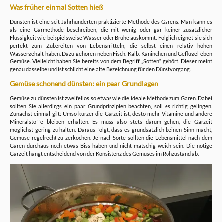
Was früher einmal Sotten hieß
Dünsten ist eine seit Jahrhunderten praktizierte Methode des Garens. Man kann es
als eine Garmethode beschreiben, die mit wenig oder gar keiner zusätzlicher
Flüssigkeit wie beispielsweise Wasser oder Brühe auskommt. Folglich eignet sie sich
perfekt zum Zubereiten von Lebensmitteln, die selbst einen relativ hohen
Wassergehalt haben. Dazu gehören neben Fisch, Kalb, Kaninchen und Geflügel eben
Gemüse. Vielleicht haben Sie bereits von dem Begriff „Sotten“ gehört. Dieser meint
genau dasselbe und ist schlicht eine alte Bezeichnung für den Dünstvorgang.
Gemüse schonend dünsten: ein paar Grundlagen
Gemüse zu dünsten ist zweifellos so etwas wie die ideale Methode zum Garen. Dabei
sollten Sie allerdings ein paar Grundprinzipien beachten, soll es richtig gelingen.
Zunächst einmal gilt: Umso kürzer die Garzeit ist, desto mehr Vitamine und andere
Mineralstoffe bleiben erhalten. Es muss also stets darum gehen, die Garzeit
möglichst gering zu halten. Daraus folgt, dass es grundsätzlich keinen Sinn macht,
Gemüse regelrecht zu zerkochen. Je nach Sorte sollten die Lebensmittel nach dem
Garen durchaus noch etwas Biss haben und nicht matschig-weich sein. Die nötige
Garzeit hängt entscheidend von der Konsistenz des Gemüses im Rohzustand ab.