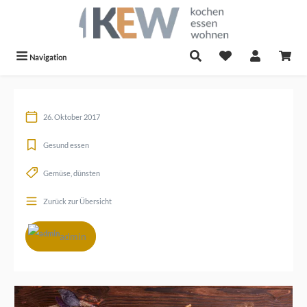
alt springen
Navigation
26. Oktober 2017
Gesund essen
Gemüse
dünsten
Zurück zur Übersicht
admin