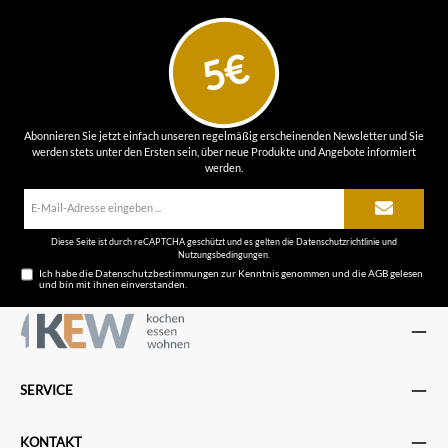
5€
Abonnieren Sie jetzt einfach unseren regelmäßig erscheinenden Newsletter und Sie
werden stets unter den Ersten sein, über neue Produkte und Angebote informiert
werden.
E-
Mail-
Adresse*
Diese Seite ist durch reCAPTCHA geschützt und es gelten die
Datenschutzrichtlinie
und
Nutzungsbedingungen
.
Ich habe die
Datenschutzbestimmungen
zur Kenntnis genommen und die
AGB
gelesen
und bin mit ihnen einverstanden.
SERVICE
KONTAKT