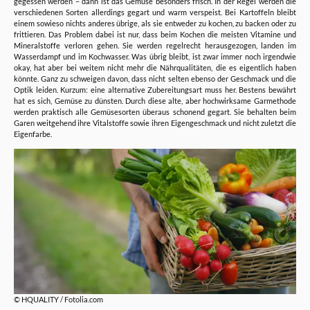
gegessen werden – dann ist das Gemüse besonders frisch. In der Regel werden die
verschiedenen Sorten allerdings gegart und warm verspeist. Bei Kartoffeln bleibt
einem sowieso nichts anderes übrige, als sie entweder zu kochen, zu backen oder zu
frittieren. Das Problem dabei ist nur, dass beim Kochen die meisten Vitamine und
Mineralstoffe verloren gehen. Sie werden regelrecht herausgezogen, landen im
Wasserdampf und im Kochwasser. Was übrig bleibt, ist zwar immer noch irgendwie
okay, hat aber bei weitem nicht mehr die Nährqualitäten, die es eigentlich haben
könnte. Ganz zu schweigen davon, dass nicht selten ebenso der Geschmack und die
Optik leiden. Kurzum: eine alternative Zubereitungsart muss her. Bestens bewährt
hat es sich, Gemüse zu dünsten. Durch diese alte, aber hochwirksame Garmethode
werden praktisch alle Gemüsesorten überaus schonend gegart. Sie behalten beim
Garen weitgehend ihre Vitalstoffe sowie ihren Eigengeschmack und nicht zuletzt die
Eigenfarbe.
© HQUALITY / Fotolia.com