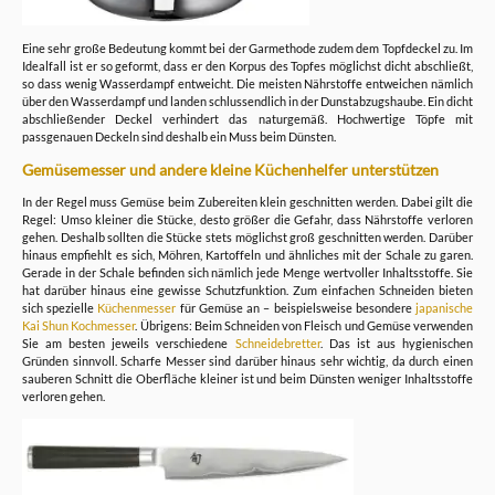
Eine sehr große Bedeutung kommt bei der Garmethode zudem dem Topfdeckel zu. Im
Idealfall ist er so geformt, dass er den Korpus des Topfes möglichst dicht abschließt,
so dass wenig Wasserdampf entweicht. Die meisten Nährstoffe entweichen nämlich
über den Wasserdampf und landen schlussendlich in der Dunstabzugshaube. Ein dicht
abschließender Deckel verhindert das naturgemäß. Hochwertige Töpfe mit
passgenauen Deckeln sind deshalb ein Muss beim Dünsten.
Gemüsemesser und andere kleine Küchenhelfer unterstützen
In der Regel muss Gemüse beim Zubereiten klein geschnitten werden. Dabei gilt die
Regel: Umso kleiner die Stücke, desto größer die Gefahr, dass Nährstoffe verloren
gehen. Deshalb sollten die Stücke stets möglichst groß geschnitten werden. Darüber
hinaus empfiehlt es sich, Möhren, Kartoffeln und ähnliches mit der Schale zu garen.
Gerade in der Schale befinden sich nämlich jede Menge wertvoller Inhaltsstoffe. Sie
hat darüber hinaus eine gewisse Schutzfunktion. Zum einfachen Schneiden bieten
sich spezielle
Küchenmesser
für Gemüse an – beispielsweise besondere
japanische
Kai Shun Kochmesser
. Übrigens: Beim Schneiden von Fleisch und Gemüse verwenden
Sie am besten jeweils verschiedene
Schneidebretter
. Das ist aus hygienischen
Gründen sinnvoll. Scharfe Messer sind darüber hinaus sehr wichtig, da durch einen
sauberen Schnitt die Oberfläche kleiner ist und beim Dünsten weniger Inhaltsstoffe
verloren gehen.