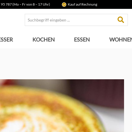
 95 787 (Mo – Fr von 8 – 17 Uhr)
Kauf auf Rechnung
SSER
KOCHEN
ESSEN
WOHNE