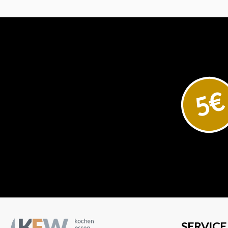
5€
SERVICE