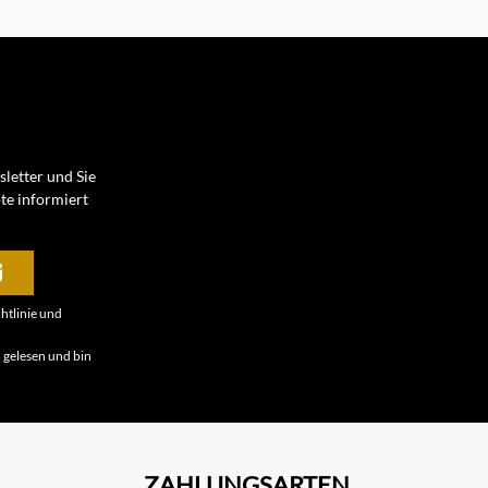
letter und Sie
te informiert
htlinie
und
B
gelesen und bin
ZAHLUNGSARTEN