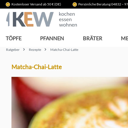
Kostenloser Versand ab 50 € (DE)
Persönliche Beratung 04832 – 97
springen
Zur Hauptnavigation springen
TÖPFE
PFANNEN
BRÄTER
ME
Ratgeber
Rezepte
Matcha-Chai-Latte
Matcha-Chai-Latte