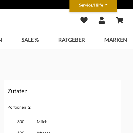
Service/Hilfe
N
SALE %
RATGEBER
MARKEN
Zutaten
Portionen
300
Milch
100
Wasser