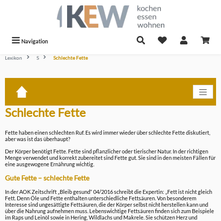
alt springen
Navigation
Lexikon
S
Schlechte Fette
Schlechte Fette
Fette haben einen schlechten Ruf. Es wird immer wieder über schlechte Fette diskutiert,
aber was ist das überhaupt?
Der Körper benötigt Fette. Fette sind pflanzlicher oder tierischer Natur. In der richtigen
Menge verwendet und korrekt zubereitet sind Fette gut. Sie sind in den meisten Fällen für
eine ausgewogene Ernährung wichtig.
Gute Fette – schlechte Fette
In der AOK Zeitschrift „Bleib gesund“ 04/2016 schreibt die Expertin: „Fett ist nicht gleich
Fett. Denn Öle und Fette enthalten unterschiedliche Fettsäuren. Von besonderem
Interesse sind ungesättigte Fettsäuren, die der Körper selbst nicht herstellen kann und
über die Nahrung aufnehmen muss. Lebenswichtige Fettsäuren finden sich zum Beispiele
im Raps und Leinöl sowie in Hering, Wildlachs und Makrele. Sie schützen Herz und