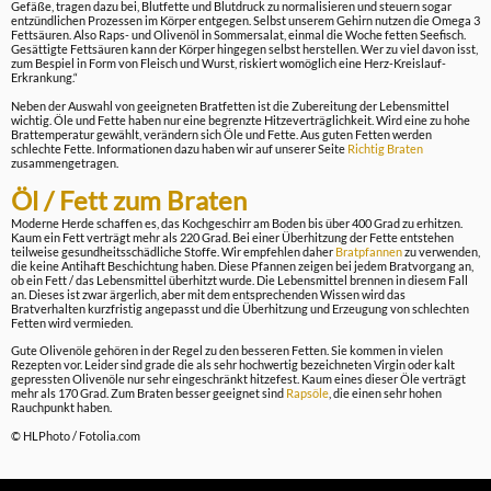
Gefäße, tragen dazu bei, Blutfette und Blutdruck zu normalisieren und steuern sogar
entzündlichen Prozessen im Körper entgegen. Selbst unserem Gehirn nutzen die Omega 3
Fettsäuren. Also Raps- und Olivenöl in Sommersalat, einmal die Woche fetten Seefisch.
Gesättigte Fettsäuren kann der Körper hingegen selbst herstellen. Wer zu viel davon isst,
zum Bespiel in Form von Fleisch und Wurst, riskiert womöglich eine Herz-Kreislauf-
Erkrankung.“
Neben der Auswahl von geeigneten Bratfetten ist die Zubereitung der Lebensmittel
wichtig. Öle und Fette haben nur eine begrenzte Hitzeverträglichkeit. Wird eine zu hohe
Brattemperatur gewählt, verändern sich Öle und Fette. Aus guten Fetten werden
schlechte Fette. Informationen dazu haben wir auf unserer Seite
Richtig Braten
zusammengetragen.
Öl / Fett zum Braten
Moderne Herde schaffen es, das Kochgeschirr am Boden bis über 400 Grad zu erhitzen.
Kaum ein Fett verträgt mehr als 220 Grad. Bei einer Überhitzung der Fette entstehen
teilweise gesundheitsschädliche Stoffe. Wir empfehlen daher
Bratpfannen
zu verwenden,
die keine Antihaft Beschichtung haben. Diese Pfannen zeigen bei jedem Bratvorgang an,
ob ein Fett / das Lebensmittel überhitzt wurde. Die Lebensmittel brennen in diesem Fall
an. Dieses ist zwar ärgerlich, aber mit dem entsprechenden Wissen wird das
Bratverhalten kurzfristig angepasst und die Überhitzung und Erzeugung von schlechten
Fetten wird vermieden.
Gute Olivenöle gehören in der Regel zu den besseren Fetten. Sie kommen in vielen
Rezepten vor. Leider sind grade die als sehr hochwertig bezeichneten Virgin oder kalt
gepressten Olivenöle nur sehr eingeschränkt hitzefest. Kaum eines dieser Öle verträgt
mehr als 170 Grad. Zum Braten besser geeignet sind
Rapsöle
, die einen sehr hohen
Rauchpunkt haben.
© HLPhoto / Fotolia.com