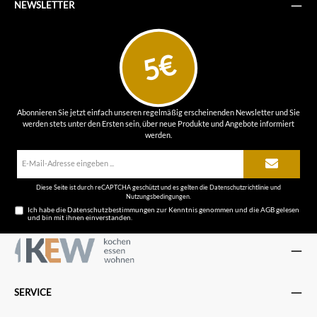
NEWSLETTER
5€
Abonnieren Sie jetzt einfach unseren regelmäßig erscheinenden Newsletter und Sie
werden stets unter den Ersten sein, über neue Produkte und Angebote informiert
werden.
E-
Mail-
Adresse*
Diese Seite ist durch reCAPTCHA geschützt und es gelten die
Datenschutzrichtlinie
und
Nutzungsbedingungen
.
Ich habe die
Datenschutzbestimmungen
zur Kenntnis genommen und die
AGB
gelesen
und bin mit ihnen einverstanden.
SERVICE