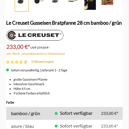
Le Creuset Gusseisen Bratpfanne 28 cm bamboo / grün
233,00 €*
UVP
259,00 €*
inkl. MwSt., versandkostenfrei in Deutschland
19 Bewertungen
Durchschnittliche Bewertung von 4.6 von 5 Sternen
Sofort versandfertig, Lieferzeit 1 - 2 Tage
große Gusseisen Pfanne
intensiver Geschmack
Höhe 4,5 cm
9 schöne Farben erhältlich
auswählen
Farbe
Sofort verfügbar
bamboo / grün
233,00 €*
Sofort verfügbar
azure / blau
233,00 €*