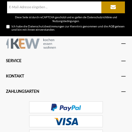
E-
Mail-
Adresse*
Diese Seite ist durch reCAPTCHA geschützt und es gelten die
Datenschutzrichtlinie
und
Nutzungsbedingungen
.
Ich habe die
Datenschutzbestimmungen
zur Kenntnis genommen und die
AGB
gelesen
und bin mit ihnen einverstanden.
SERVICE
KONTAKT
ZAHLUNGSARTEN