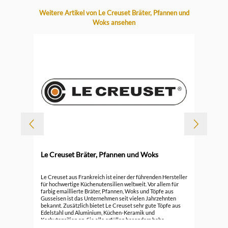
Produktgalerie überspringen
Weitere Artikel von Le Creuset Bräter, Pfannen und
Woks ansehen
-
Le Creuset Bräter, Pfannen und Woks
Durc
Le 
Le Creuset aus Frankreich ist einer der führenden Hersteller
für hochwertige Küchenutensilien weltweit. Vor allem für
farbig emaillierte Bräter, Pfannen, Woks und Töpfe aus
296
Gusseisen ist das Unternehmen seit vielen Jahrzehnten
bekannt. Zusätzlich bietet Le Creuset sehr gute Töpfe aus
Edelstahl und Aluminium, Küchen-Keramik und
Kochutensilien an. Sie alle erfüllen besonders hohe
Ansprüche.