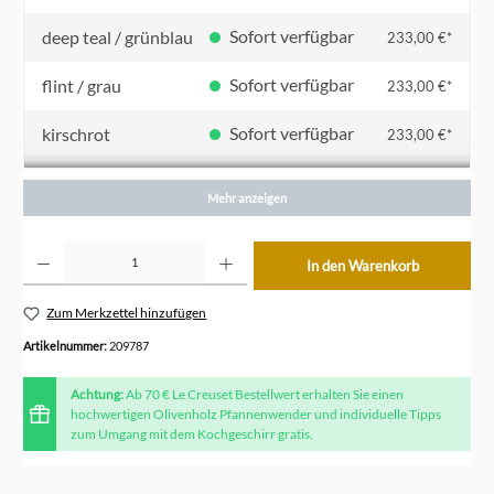
Sofort verfügbar
deep teal / grünblau
233,00 €*
Sofort verfügbar
flint / grau
233,00 €*
Sofort verfügbar
kirschrot
233,00 €*
Sofort verfügbar
meringue / creme
233,00 €*
Mehr anzeigen
Sofort verfügbar
nectar / gelb
233,00 €*
Produkt Anzahl: Gib den gewünschten Wert ein oder benutze die Schaltflächen um die Anzahl z
In den Warenkorb
Sofort verfügbar
ofenrot / orange
233,00 €*
Zum Merkzettel hinzufügen
Sofort verfügbar
schwarz
233,00 €*
Artikelnummer:
209787
Achtung:
Ab 70 € Le Creuset Bestellwert erhalten Sie einen
hochwertigen Olivenholz Pfannenwender und individuelle Tipps
zum Umgang mit dem Kochgeschirr gratis.