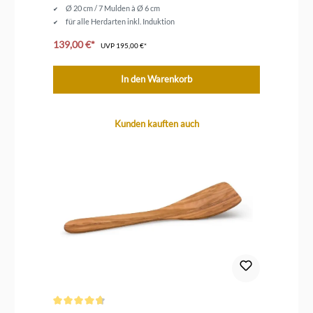
Ø 20 cm / 7 Mulden à Ø 6 cm
für alle Herdarten inkl. Induktion
139,00 €*
ab
UVP
195,00 €*
In den Warenkorb
Produktgalerie überspringen
Kunden kauften auch
Durchschnittliche Bewertung von 4.7 von 5 Sternen