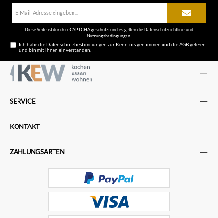
E-
Mail-
Adresse*
Diese Seite ist durch reCAPTCHA geschützt und es gelten die
Datenschutzrichtlinie
und
Nutzungsbedingungen
.
Ich habe die
Datenschutzbestimmungen
zur Kenntnis genommen und die
AGB
gelesen
und bin mit ihnen einverstanden.
SERVICE
KONTAKT
ZAHLUNGSARTEN