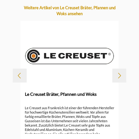
Produktgalerie überspringen
Weitere Artikel von Le Creuset Bräter, Pfannen und
Woks ansehen
-
Le Creuset Bräter, Pfannen und Woks
Durc
Le 
Le Creuset aus Frankreich ist einer der führenden Hersteller
für hochwertige Küchenutensilien weltweit. Vor allem für
farbig emaillierte Bräter, Pfannen, Woks und Töpfe aus
296
Gusseisen ist das Unternehmen seit vielen Jahrzehnten
bekannt. Zusätzlich bietet Le Creuset sehr gute Töpfe aus
Edelstahl und Aluminium, Küchen-Keramik und
Kochutensilien an. Sie alle erfüllen besonders hohe
Ansprüche.