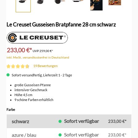
Le Creuset Gusseisen Bratpfanne 28 cm schwarz
233,00 €*
UVP
259,00 €*
inkl. MwSt., versandkostenfrei in Deutschland
19 Bewertungen
Durchschnittliche Bewertung von 4.6 von 5 Sternen
Sofort versandfertig, Lieferzeit 1 - 2 Tage
große Gusseisen Pfanne
intensiver Geschmack
Höhe 4,5 cm
9 schöne Farben erhältlich
auswählen
Farbe
Sofort verfügbar
schwarz
233,00 €*
Sofort verfügbar
azure / blau
233,00 €*