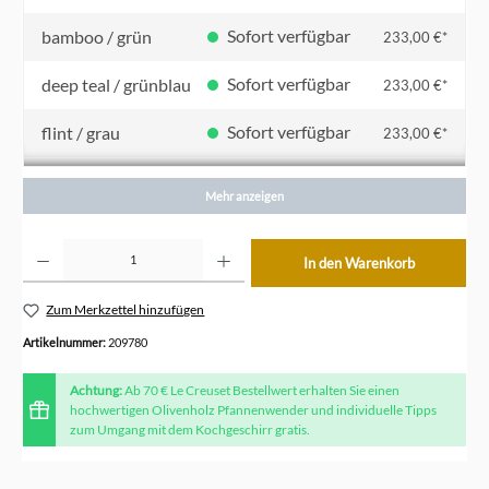
Sofort verfügbar
bamboo / grün
233,00 €*
Sofort verfügbar
deep teal / grünblau
233,00 €*
Sofort verfügbar
flint / grau
233,00 €*
Sofort verfügbar
kirschrot
233,00 €*
Mehr anzeigen
Sofort verfügbar
meringue / creme
233,00 €*
Produkt Anzahl: Gib den gewünschten Wert ein oder benutze die Schaltflächen um die Anzahl z
In den Warenkorb
Sofort verfügbar
nectar / gelb
233,00 €*
Zum Merkzettel hinzufügen
Sofort verfügbar
ofenrot / orange
233,00 €*
Artikelnummer:
209780
Achtung:
Ab 70 € Le Creuset Bestellwert erhalten Sie einen
hochwertigen Olivenholz Pfannenwender und individuelle Tipps
zum Umgang mit dem Kochgeschirr gratis.