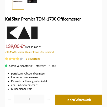
Kai Shun Premier TDM-1700 Officemesser
139,00 €*
UVP
155,00 €*
inkl. MwSt., versandkostenfrei in Deutschland
1 Bewertung
Durchschnittliche Bewertung von 4 von 5 Sternen
Sofort versandfertig, Lieferzeit 1 - 2 Tage
perfekt für Obst und Gemüse
kleines Allzweckmesser
Damaststahl handgeschmiedet
edel und extrem scharf
Klingenlänge 9 cm
Produkt Anzahl: Gib den gewünschten Wert ein oder benutze die Schaltflächen um die Anzahl z
In den Warenkorb