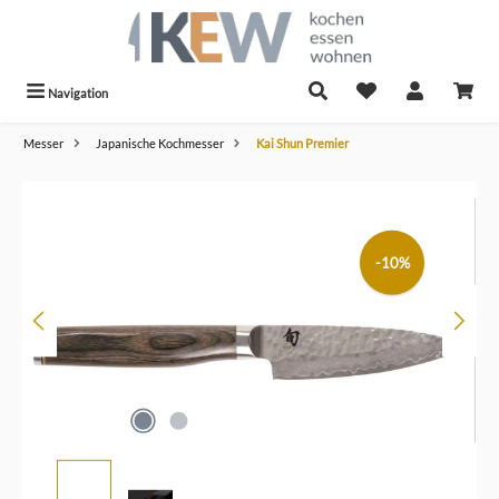
alt springen
Navigation
Messer
Japanische Kochmesser
Kai Shun Premier
Bildergalerie überspringen
-10%