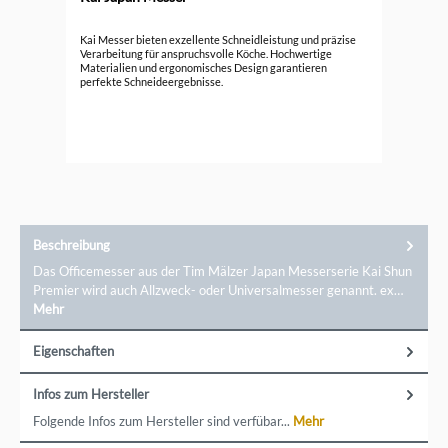
Kai
Kai Messer bieten exzellente Schneidleistung und präzise
Ko
Verarbeitung für anspruchsvolle Köche. Hochwertige
Materialien und ergonomisches Design garantieren
161
perfekte Schneideergebnisse.
Beschreibung
Das Officemesser aus der Tim Mälzer Japan Messerserie Kai Shun
Premier wird auch Allzweck- oder Universalmesser genannt. ex…
Mehr
Eigenschaften
Infos zum Hersteller
Folgende Infos zum Hersteller sind verfübar...
Mehr