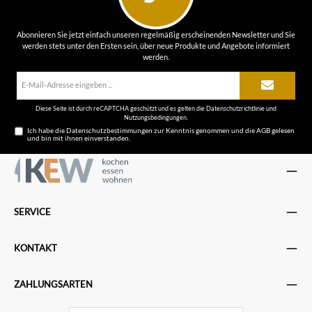
Abonnieren Sie jetzt einfach unseren regelmäßig erscheinenden Newsletter und Sie
werden stets unter den Ersten sein, über neue Produkte und Angebote informiert
werden.
E-
Mail-
Adresse*
Diese Seite ist durch reCAPTCHA geschützt und es gelten die
Datenschutzrichtlinie
und
Nutzungsbedingungen
.
Ich habe die
Datenschutzbestimmungen
zur Kenntnis genommen und die
AGB
gelesen
und bin mit ihnen einverstanden.
SERVICE
KONTAKT
ZAHLUNGSARTEN