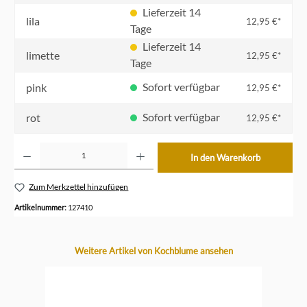
Lieferzeit 14
lila
12,95 €*
Tage
Lieferzeit 14
limette
12,95 €*
Tage
Sofort verfügbar
pink
12,95 €*
Sofort verfügbar
rot
12,95 €*
Produkt Anzahl: Gib den gewünschten Wert ein oder benutze die Schaltflächen um die Anzahl z
In den Warenkorb
Zum Merkzettel hinzufügen
Artikelnummer:
127410
Produktgalerie überspringen
Weitere Artikel von Kochblume ansehen