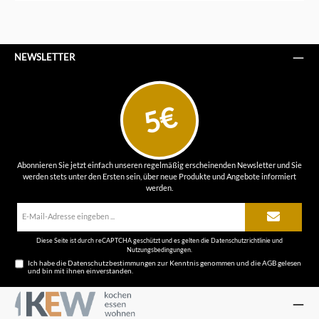
NEWSLETTER
5€
Abonnieren Sie jetzt einfach unseren regelmäßig erscheinenden Newsletter und Sie
werden stets unter den Ersten sein, über neue Produkte und Angebote informiert
werden.
E-
Mail-
Adresse*
Diese Seite ist durch reCAPTCHA geschützt und es gelten die
Datenschutzrichtlinie
und
Nutzungsbedingungen
.
Ich habe die
Datenschutzbestimmungen
zur Kenntnis genommen und die
AGB
gelesen
und bin mit ihnen einverstanden.