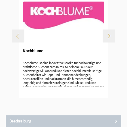
Kochblume
Koc
Kochblume ist eine innovative Marke für hochwertige und
praktische Küchenaccessoires. Mit einem Fokus auf
hochwertige Silikonprodukte bietet Kochblume vielseitige
15,
Küchenhelfer wie Topf- und Pfannenabdeckungen,
Kochutensilien und Backformen, die hitzebeständig,
langlebig und einfach zu reinigen sind. Diese Produkte
helfen, den Kochalltag zu erleichtern und sorgen für saubere
Küchenumgebung. Entdecken Sie die funktionale Eleganz
von Kochblume und verbessern Sie Ihre Koch- und
Backerlebnisse mit cleverem Design.
Beschreibung