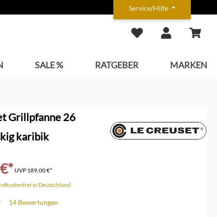
Service/Hilfe
N
SALE %
RATGEBER
MARKEN
t Grillpfanne 26
kig karibik
 €*
UVP
189,00 €*
andkostenfrei in Deutschland
14 Bewertungen
che Bewertung von 4.8 von 5 Sternen