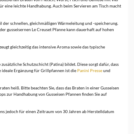
für eine leichte Handhabung. Auch beim Servieren am Tisch macht
eil der schnellen, gleichmäßigen Wärmeleitung und -speicherung.
t der gusseisernen Le Creuset Pfanne kann dauerhaft auf hohen
eugt gleichzeitig das intensive Aroma sowie das typische
usätzliche Schutzschicht (Patina) bildet. Diese sorgt dafür, dass
e ideale Ergänzung für Grillpfannen ist die
Panini Presse
und
aten heiß. Bitte beachten Sie, dass das Braten in einer Gusseisen
Tipps zur Handhabung von Gusseisen Pfannen finden Sie auf
tens jedoch für einen Zeitraum von 30 Jahren ab Herstelldatum