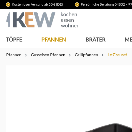
Kostenloser Versand ab 50 € (DE)
Persönliche Beratung 04832 – 97
springen
Zur Hauptnavigation springen
TÖPFE
PFANNEN
BRÄTER
ME
Pfannen
Gusseisen Pfannen
Grillpfannen
Le Creuset
Bildergalerie überspringen