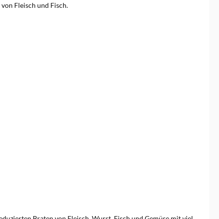
 von Fleisch und Fisch.
treduzierten Braten von Fleisch, Wurst, Fisch und Gemüse mit viel