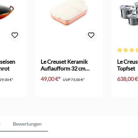
Bewertung von 4.5 von 5 Sternen
Durchschni
seisen
Le Creuset Keramik
Le Creus
nrot
Auflaufform 32 cm
Topfset
pêche
49,00 €*
638,00 
29,00 €*
UVP
73,00 €*
nkorb
In den Warenkorb
In d
r
Bewertungen