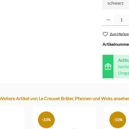
schwarz
Produkt Anzahl: G
Zum Merkzet
Artikelnumme
Acht
hochw
Umgan
Weitere Artikel von Le Creuset Bräter, Pfannen und Woks ansehe
-33%
-10%