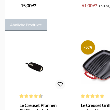
schwarz
15,00 €*
61,00 €*
UVP
68,
In den Ware
Ähnliche Produkte
Produktgalerie überspringen
-30%
g von 4.6 von 5 Sternen
Durchschnittliche Bewertung von 4.4 von 5 Sternen
Durchschnittliche 
Le Creuset Pfannen
Le Creuset Gril