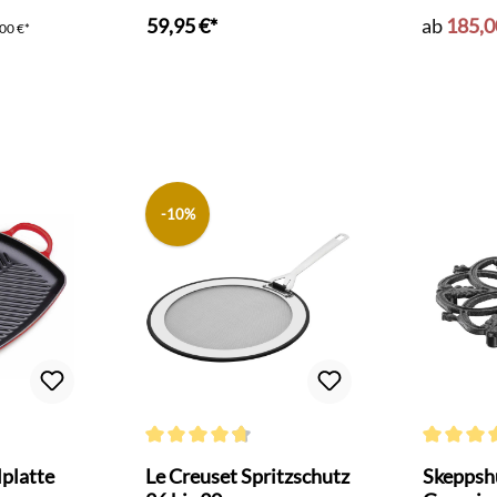
Sautepf
59,95 €*
ab
185,0
00 €*
nkorb
-10%
Bewertung von 5 von 5 Sternen
Durchschnittliche Bewertung von 4.6 von 5 Sterne
Durchschni
lplatte
Le Creuset Spritzschutz
Skeppshu