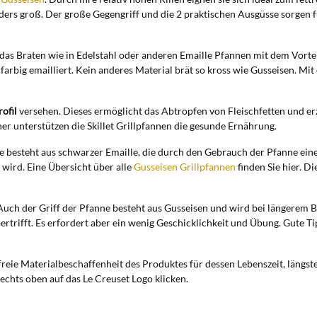
ders groß. Der große Gegengriff und die 2 praktischen Ausgüsse sorgen 
t das Braten wie in Edelstahl oder anderen Emaille Pfannen mit dem Vort
rbig emailliert. Kein anderes Material brät so kross wie Gusseisen. Mi
rofil
versehen. Dieses ermöglicht das Abtropfen von Fleischfetten und erz
er unterstützen die Skillet Grillpfannen die gesunde Ernährung.
 besteht aus schwarzer Emaille, die durch den Gebrauch der Pfanne eine z
 wird. Eine Übersicht über alle
Gusseisen Grillpfannen
finden Sie hier. Di
Auch der Griff der Pfanne besteht aus Gusseisen und wird bei längerem Br
ertrifft. Es erfordert aber ein wenig Geschicklichkeit und Übung. Gute 
freie Materialbeschaffenheit des Produktes für dessen Lebenszeit, längs
echts oben auf das Le Creuset Logo klicken.