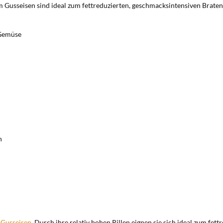
m Gusseisen sind ideal zum fettreduzierten, geschmacksintensiven Braten
 Gemüse
n
 Gusseisen
. Durch ihre relativ hohen Rillen eignen sie sich ideal zum fet