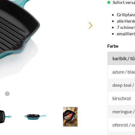
Sofort versan
Grillpfann
alle Herde
7 schöne 
emaillier
auswähl
Farbe
karibik / tü
azure / bla
deep teal 
kirschrot
meringue /
ofenrot / 