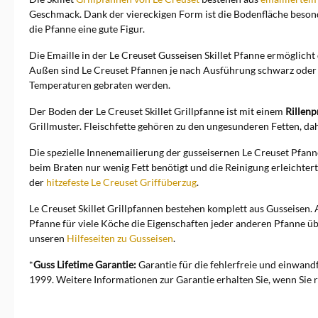
Geschmack. Dank der viereckigen Form ist die Bodenfläche beson
die Pfanne eine gute Figur.
Die Emaille in der Le Creuset Gusseisen Skillet Pfanne ermöglich
Außen sind Le Creuset Pfannen je nach Ausführung schwarz oder fa
Temperaturen gebraten werden.
Der Boden der Le Creuset Skillet Grillpfanne ist mit einem
Rillenp
Grillmuster. Fleischfette gehören zu den ungesunderen Fetten, dah
Die spezielle Innenemailierung der gusseisernen Le Creuset Pfanne
beim Braten nur wenig Fett benötigt und die Reinigung erleichtert
der
hitzefeste Le Creuset Griffüberzug
.
Le Creuset Skillet Grillpfannen bestehen komplett aus Gusseisen. 
Pfanne für viele Köche die Eigenschaften jeder anderen Pfanne üb
unseren
Hilfeseiten zu Gusseisen
.
*
Guss Lifetime Garantie:
Garantie für die fehlerfreie und einwand
1999. Weitere Informationen zur Garantie erhalten Sie, wenn Sie r