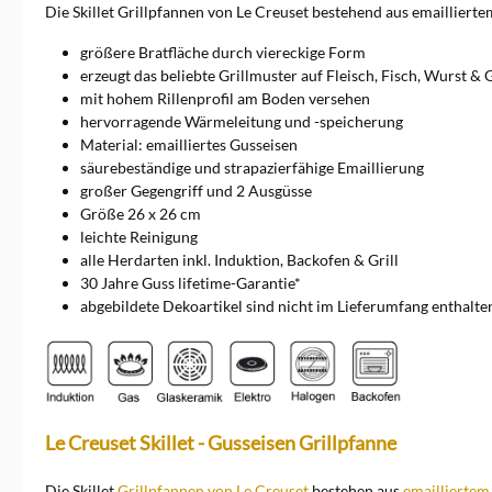
Keramik und Kochutensilien
Die Skillet Grillpfannen von Le Creuset bestehend aus emaillierte
an. Sie alle erfüllen besonders
hohe Ansprüche.
größere Bratfläche durch viereckige Form
erzeugt das beliebte Grillmuster auf Fleisch, Fisch, Wurst &
mit hohem Rillenprofil am Boden versehen
hervorragende Wärmeleitung und -speicherung
Material: emailliertes Gusseisen
säurebeständige und strapazierfähige Emaillierung
großer Gegengriff und 2 Ausgüsse
Größe 26 x 26 cm
leichte Reinigung
alle Herdarten inkl. Induktion, Backofen & Grill
30 Jahre Guss lifetime-Garantie*
abgebildete Dekoartikel sind nicht im Lieferumfang enthalte
Le Creuset Skillet - Gusseisen Grillpfanne
Die Skillet
Grillpfannen von Le Creuset
bestehen aus
emailliertem