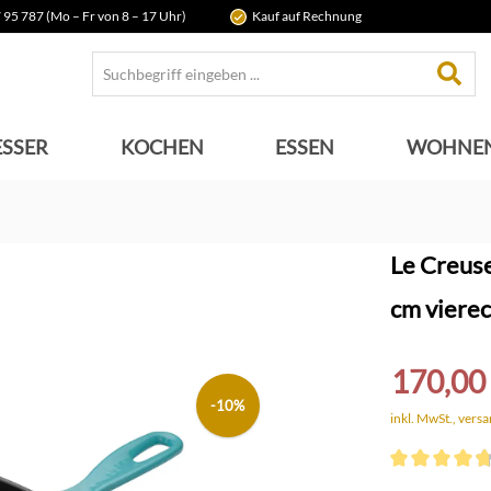
 95 787 (Mo – Fr von 8 – 17 Uhr)
Kauf auf Rechnung
SSER
KOCHEN
ESSEN
WOHNE
Le Creuse
cm vierec
170,00
-10%
inkl. MwSt., vers
Durchschnittli