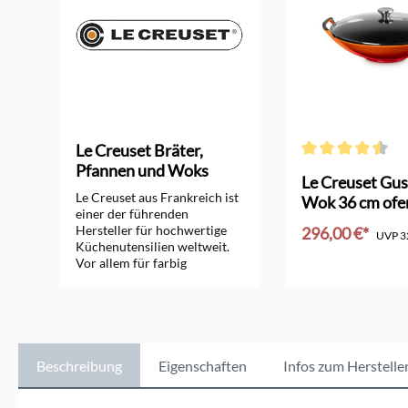
Le Creuset Bräter,
Pfannen und Woks
Durchschnittliche 
orm
Le Creuset Gus
Le Creuset aus Frankreich ist
Wok 36 cm ofe
einer der führenden
Hersteller für hochwertige
296,00 €*
UVP
3
Küchenutensilien weltweit.
Vor allem für farbig
In den Ware
emaillierte Bräter, Pfannen,
Woks und Töpfe aus
Gusseisen ist das
Unternehmen seit vielen
Jahrzehnten bekannt.
Zusätzlich bietet Le Creuset
Beschreibung
Eigenschaften
Infos zum Herstelle
sehr gute Töpfe aus Edelstahl
und Aluminium, Küchen-