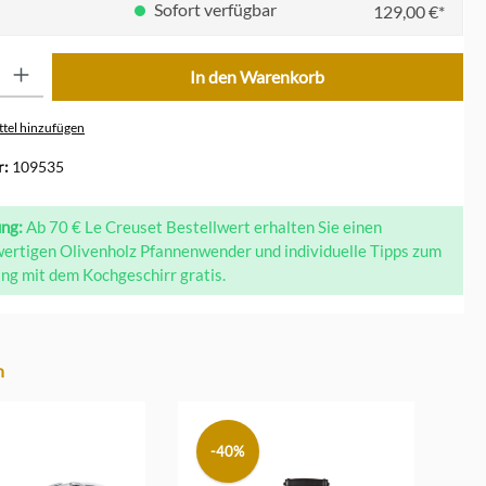
Sofort verfügbar
129,00 €*
ib den gewünschten Wert ein oder benutze die Schaltflächen um die Anzahl zu erhöhe
In den Warenkorb
tel hinzufügen
r:
109535
ung:
Ab 70 € Le Creuset Bestellwert erhalten Sie einen
ertigen Olivenholz Pfannenwender und individuelle Tipps zum
g mit dem Kochgeschirr gratis.
n
-40%