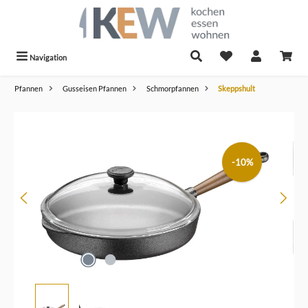
alt springen
Navigation
Pfannen
Gusseisen Pfannen
Schmorpfannen
Skeppshult
Bildergalerie überspringen
-10%