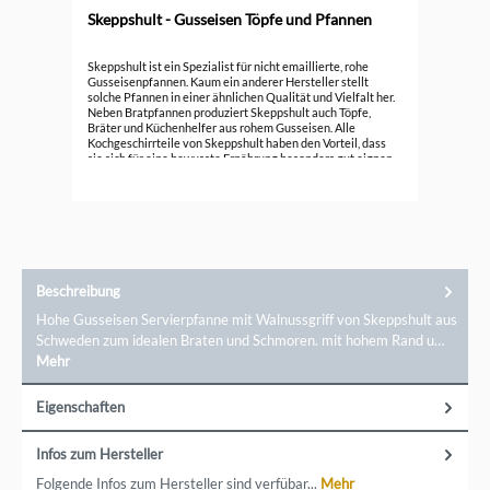
Skeppshult - Gusseisen Töpfe und Pfannen
Ske
Skeppshult ist ein Spezialist für nicht emaillierte, rohe
Bra
Gusseisenpfannen. Kaum ein anderer Hersteller stellt
solche Pfannen in einer ähnlichen Qualität und Vielfalt her.
49,
Neben Bratpfannen produziert Skeppshult auch Töpfe,
Bräter und Küchenhelfer aus rohem Gusseisen. Alle
Kochgeschirrteile von Skeppshult haben den Vorteil, dass
sie sich für eine bewusste Ernährung besonders gut eignen
und nachhaltig produziert werden.
Beschreibung
Hohe Gusseisen Servierpfanne mit Walnussgriff von Skeppshult aus
Schweden zum idealen Braten und Schmoren. mit hohem Rand u…
Mehr
Eigenschaften
Infos zum Hersteller
Folgende Infos zum Hersteller sind verfübar...
Mehr