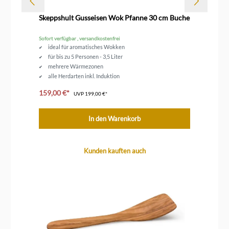
Dur
ff
Skeppshult Gusseisen Wok Pfanne 30 cm Buche
Sk
Sofort verfügbar , versandkostenfrei
Sofo
ideal für aromatisches Wokken
für bis zu 5 Personen - 3,5 Liter
mehrere Wärmezonen
alle Herdarten inkl. Induktion
unbeschichtetes Gusseisen
159,00 €*
21
UVP
199,00 €*
In den Warenkorb
Produktgalerie überspringen
Kunden kauften auch