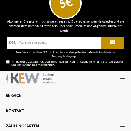
5€
Abonnieren Sie jetzt einfach unseren regelmäßig erscheinenden Newsletter und Sie
werden stets unter den Ersten sein, über neue Produkte und Angebote informiert
werden.
E-
Mail-
Adresse*
Diese Seite ist durch reCAPTCHA geschützt und es gelten die
Datenschutzrichtlinie
und
Nutzungsbedingungen
.
Ich habe die
Datenschutzbestimmungen
zur Kenntnis genommen und die
AGB
gelesen
und bin mit ihnen einverstanden.
SERVICE
KONTAKT
ZAHLUNGSARTEN