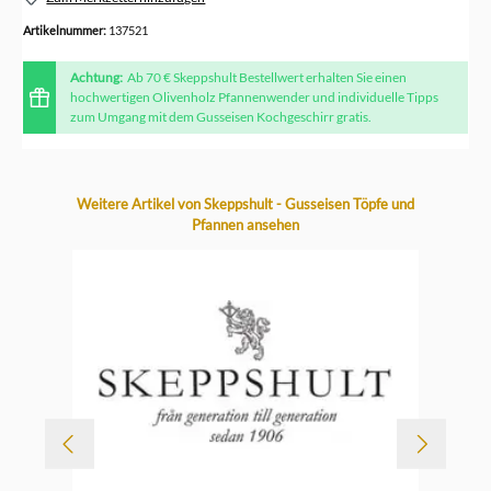
Artikelnummer:
137521
Achtung:
Ab 70 € Skeppshult Bestellwert erhalten Sie einen
hochwertigen Olivenholz Pfannenwender und individuelle Tipps
zum Umgang mit dem Gusseisen Kochgeschirr gratis.
Produktgalerie überspringen
Weitere Artikel von Skeppshult - Gusseisen Töpfe und
Pfannen ansehen