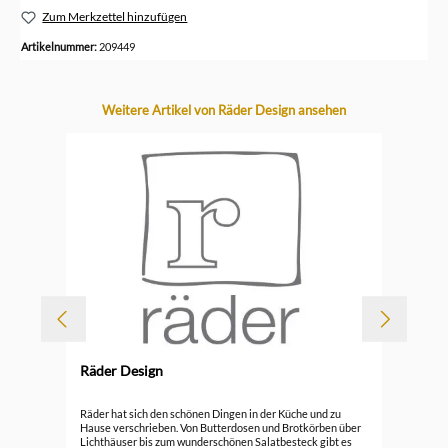
Zum Merkzettel hinzufügen
Artikelnummer:
209449
Produktgalerie überspringen
Weitere Artikel von Räder Design ansehen
Räder Design
Durc
Räd
Räder hat sich den schönen Dingen in der Küche und zu
Hause verschrieben. Von Butterdosen und Brotkörben über
Lichthäuser bis zum wunderschönen Salatbesteck gibt es