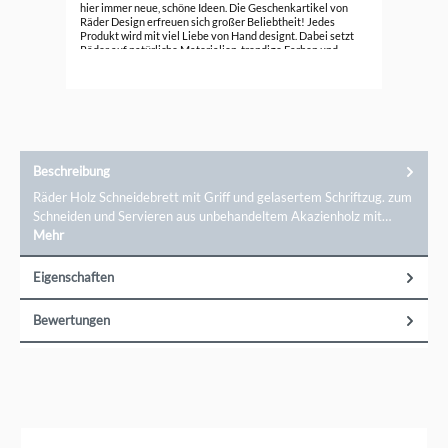
7,0
hier immer neue, schöne Ideen. Die Geschenkartikel von
Räder Design erfreuen sich großer Beliebtheit! Jedes
Produkt wird mit viel Liebe von Hand designt. Dabei setzt
Räder auf natürliche Materialien, trendige Farben und
entzückende Details. Verschönern auch Sie Ihr Zuhause mit
Räder!Markeninformationen: Räder GmbH, Kornharpener
Str. 126, 44791 Bochum, info@raeder.de
Beschreibung
Räder Holz Schneidebrett mit Griff und gelasertem Schriftzug. zum
Schneiden und Servieren aus unbehandeltem Akazienholz mit…
Mehr
Eigenschaften
Bewertungen