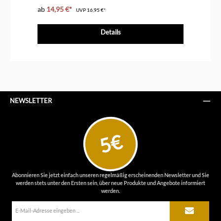
ab
14,95 €*
9,
UVP
16,95 €*
Details
NEWSLETTER
5€
Abonnieren Sie jetzt einfach unseren regelmäßig erscheinenden Newsletter und Sie
werden stets unter den Ersten sein, über neue Produkte und Angebote informiert
werden.
E-
Mail-
Adresse*