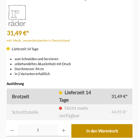
31,49 €*
inkl. MwSt., versandkostenfrei in Deutschland
Lieferzeit 14 Tage
zum Schneiden und Servieren
unbehandeltes Akazienholz mit Druck
Durchmesser 34 cm
in 2 Varianten erhältlich
auswählen
Ausführung
Lieferzeit 14
Brotzeit
31,49 €*
Tage
Nicht mehr
Schnittstelle
44,95 €*
verfügbar
Produkt Anzahl: Gib den gewünschten Wert ein oder benutze die Schaltflächen um die Anzahl z
In den Warenkorb