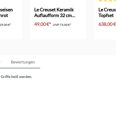
Bewertung von 4.5 von 5 Sternen
Durchschni
seisen
Le Creuset Keramik
Le Creus
nrot
Auflaufform 32 cm
Topfset
pêche
49,00 €*
638,00 
29,00 €*
UVP
73,00 €*
nkorb
In den Warenkorb
In d
r
Bewertungen
e Griffe heiß werden.