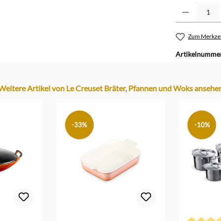
Produkt Anzahl: G
Zum Merkzet
Artikelnumme
Weitere Artikel von Le Creuset Bräter, Pfannen und Woks ansehe
-33%
-10%