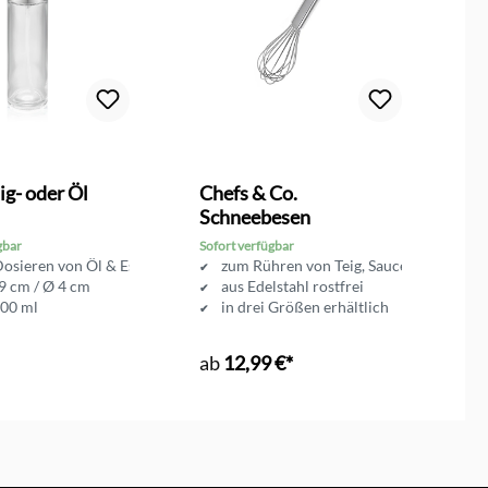
n
Du
ig- oder Öl
Chefs & Co.
C
Schneebesen
K
gbar
Sofort verfügbar
So
Dosieren von Öl & Essig
zum Rühren von Teig, Saucen uvm.
9 cm / Ø 4 cm
aus Edelstahl rostfrei
100 ml
in drei Größen erhältlich
ab
12,99 €*
8
en Warenkorb