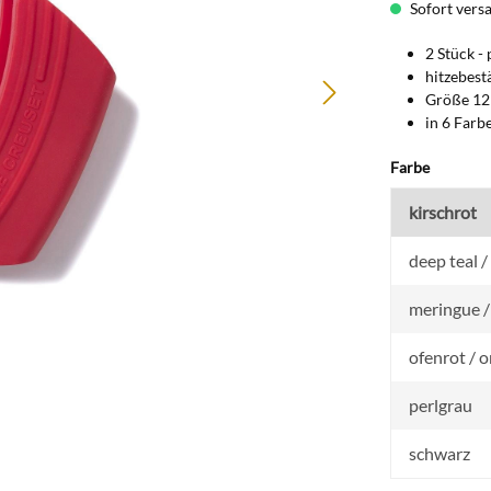
Sofort versan
2 Stück - 
hitzebest
Größe 12
in 6 Farb
auswähl
Farbe
kirschrot
deep teal 
meringue /
ofenrot / 
perlgrau
schwarz