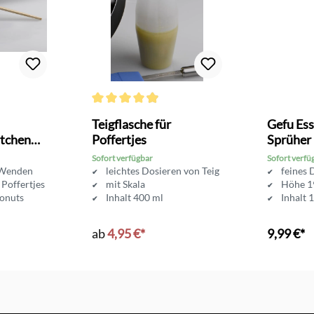
Bewertung von 4.8 von 5 Sternen
Durchschnittliche Bewertung von 4.9 von 5 Sterne
Teigflasche für
Gefu Ess
rtchen
Poffertjes
Sprüher
Sofort verfügbar
Sofort verfü
 Wenden
leichtes Dosieren von Teig
feines 
 Poffertjes
mit Skala
Höhe 1
Donuts
Inhalt 400 ml
Inhalt 
ab
4,95 €*
9,99 €*
In d