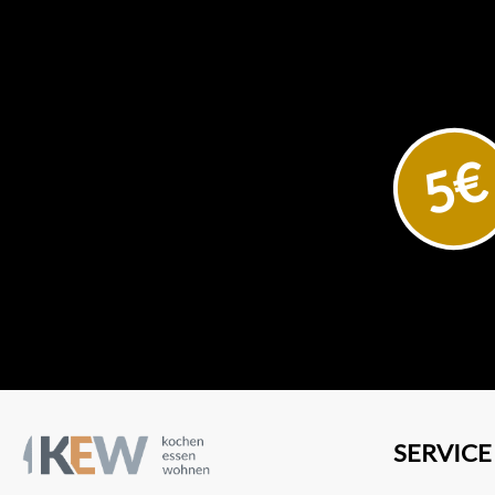
5€
SERVICE