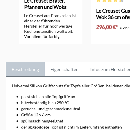
Le Creuset Bräter,
Pfannen und Woks
Durchschnittliche 
orm
Le Creuset Gus
Le Creuset aus Frankreich ist
Wok 36 cm ofe
einer der führenden
Hersteller für hochwertige
296,00 €*
UVP
3
Küchenutensilien weltweit.
Vor allem für farbig
In den Ware
emaillierte Bräter, Pfannen,
Woks und Töpfe aus
Gusseisen ist das
Unternehmen seit vielen
Jahrzehnten bekannt.
Zusätzlich bietet Le Creuset
Beschreibung
Eigenschaften
Infos zum Herstelle
sehr gute Töpfe aus Edelstahl
und Aluminium, Küchen-
Keramik und Kochutensilien
Universal Silikon Griffschutz für Töpfe aller Größen, bei denen di
an. Sie alle erfüllen besonders
hohe Ansprüche.
passt sich an alle Topfgriffe an
hitzebeständig bis +250 °C
geruchs- und geschmacksneutral
Größe 12 x 6 cm
spülmaschinengeeignet
der abgebildete Topf ist nicht im Lieferumfang enthalten