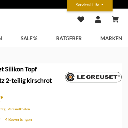
Service/Hilfe
N
SALE %
RATGEBER
MARKEN
t Silikon Topf
z 2-teilig kirschrot
*
. zzgl. Versandkosten
4 Bewertungen
che Bewertung von 4.2 von 5 Sternen