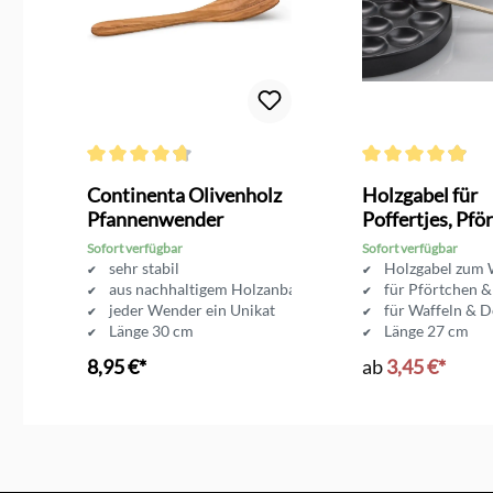
g von 4.3 von 5 Sternen
Durchschnittliche Bewertung von 4.7 von 5 Sternen
Durchschnittliche 
Continenta Olivenholz
Holzgabel für
Pfannenwender
Poffertjes, Pfö
und Krapfen
Sofort verfügbar
Sofort verfügbar
llen
sehr stabil
Holzgabel zum
aus nachhaltigem Holzanbau
für Pförtchen &
jeder Wender ein Unikat
für Waffeln & 
Länge 30 cm
Länge 27 cm
8,95 €*
ab
3,45 €*
In den Warenkorb