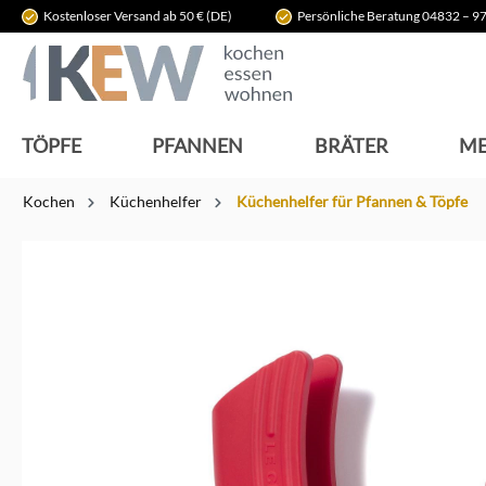
Kostenloser Versand ab 50 € (DE)
Persönliche Beratung 04832 – 97
springen
Zur Hauptnavigation springen
TÖPFE
PFANNEN
BRÄTER
ME
Kochen
Küchenhelfer
Küchenhelfer für Pfannen & Töpfe
Bildergalerie überspringen