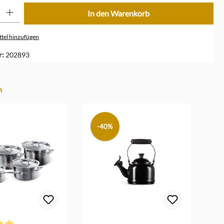
ib den gewünschten Wert ein oder benutze die Schaltflächen um die Anzahl zu erhöhe
In den Warenkorb
tel hinzufügen
r:
202893
n
-40%