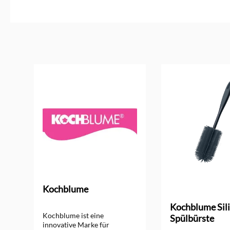
Produktgalerie überspringen
Kochblume
ng von 4.5 von 5 Sternen
Kochblume Sil
Kochblume ist eine
Spülbürste
innovative Marke für