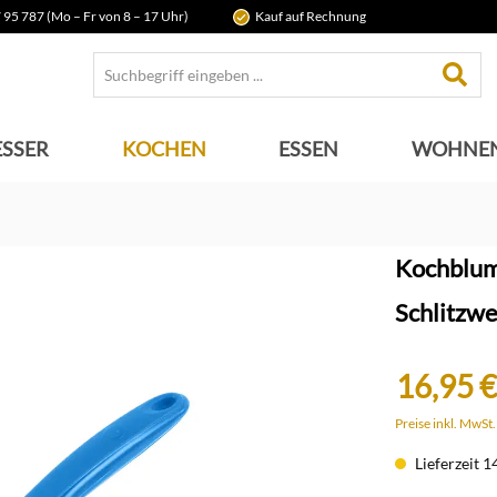
 95 787 (Mo – Fr von 8 – 17 Uhr)
Kauf auf Rechnung
SSER
KOCHEN
ESSEN
WOHNE
Kochblum
Schlitzw
16,95 €
Preise inkl. MwSt
Lieferzeit 1