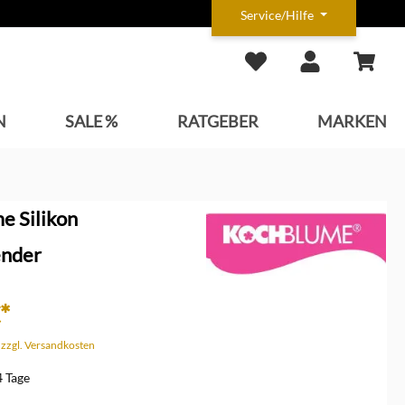
Service/Hilfe
N
SALE %
RATGEBER
MARKEN
e Silikon
ender
*
. zzgl. Versandkosten
4 Tage