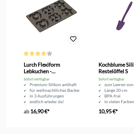
g von 4.2 von 5 Sternen
Durchschnittliche Bewertung von 4 von 5 Sternen
Lurch Flexiform
Kochblume Sil
Lebkuchen -
Restelöffel S
Silikonbackform
Sofort verfügbar
Sofort verfügbar
Premium-Silikon antihaft
zum Leeren von
rr
für weihnachtliches Backen
Länge 20 cm
in 3 Ausführungen
BPA-frei
ch
endlich wieder da!
in vielen Farben
ab
16,90 €*
10,95 €*