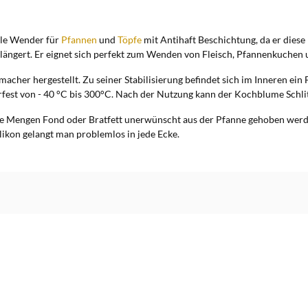
ale Wender für
Pfannen
und
Töpfe
mit Antihaft Beschichtung, da er diese
ängert. Er eignet sich perfekt zum Wenden von Fleisch, Pfannenkuchen u
acher hergestellt. Zu seiner Stabilisierung befindet sich im Inneren ei
rfest von - 40 °C bis 300°C. Nach der Nutzung kann der Kochblume Schl
ere Mengen Fond oder Bratfett unerwünscht aus der Pfanne gehoben wer
Silikon gelangt man problemlos in jede Ecke.