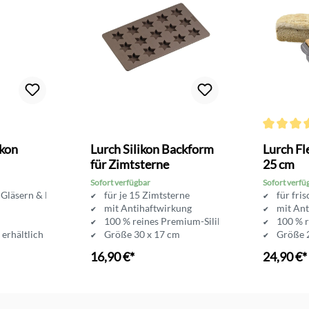
Durchschni
ikon
Lurch Silikon Backform
Lurch Fl
für Zimtsterne
25 cm
Sofort verfügbar
Sofort verfü
 Gläsern & Flaschen
für je 15 Zimtsterne
für fri
mit Antihaftwirkung
mit Ant
100 % reines Premium-Silikon
100 % r
 erhältlich
Größe 30 x 17 cm
Größe 2
für weihnachtliches Backen
16,90 €*
24,90 €*
In den Warenkorb
In d