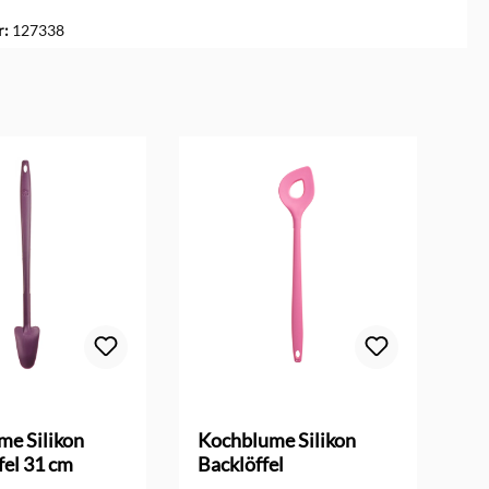
r:
127338
me Silikon
Kochblume Silikon
Ko
fel 31 cm
Backlöffel
Fi