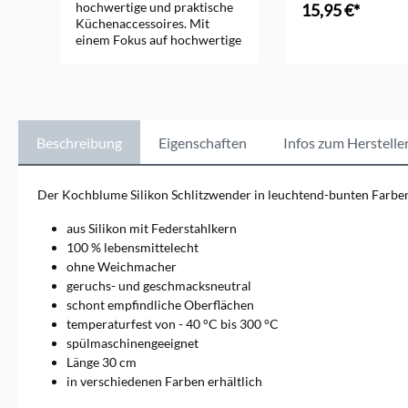
hochwertige und praktische
15,95 €*
Küchenaccessoires. Mit
einem Fokus auf hochwertige
Silikonprodukte bietet
Kochblume vielseitige
Küchenhelfer wie Topf- und
Pfannenabdeckungen,
Kochutensilien und
Backformen, die
Beschreibung
Eigenschaften
Infos zum Herstelle
hitzebeständig, langlebig und
einfach zu reinigen sind.
Diese Produkte helfen, den
Der Kochblume Silikon Schlitzwender in leuchtend-bunten Farben i
Kochalltag zu erleichtern und
sorgen für saubere
aus Silikon mit Federstahlkern
Küchenumgebung. Entdecken
100 % lebensmittelecht
Sie die funktionale Eleganz
ohne Weichmacher
von Kochblume und
geruchs- und geschmacksneutral
verbessern Sie Ihre Koch-
und Backerlebnisse mit
schont empfindliche Oberflächen
cleverem Design.
temperaturfest von - 40 °C bis 300 °C
spülmaschinengeeignet
Länge 30 cm
in verschiedenen Farben erhältlich