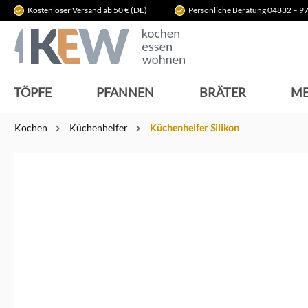
Kostenloser Versand ab 50 € (DE)
Persönliche Beratung 04832 – 97
springen
Zur Hauptnavigation springen
TÖPFE
PFANNEN
BRÄTER
ME
Kochen
Küchenhelfer
Küchenhelfer Silikon
Bildergalerie überspringen