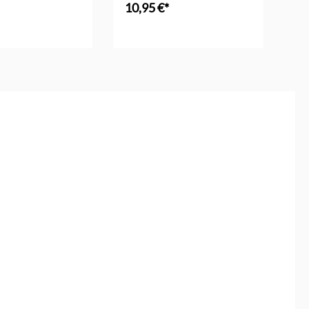
10,95 €*
16