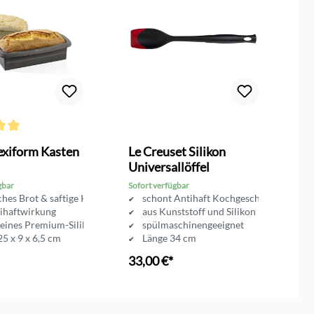
ttliche Bewertung von 5 von 5 Sternen
Du
exiform Kasten
Le Creuset Silikon
L
Universallöffel
P
gbar
Sofort verfügbar
So
sches Brot & saftige Kuchen
schont Antihaft Kochgeschirr
ihaftwirkung
aus Kunststoff und Silikon
eines Premium-Silikon
spülmaschinengeeignet
5 x 9 x 6,5 cm
Länge 34 cm
33,00 €*
3
en Warenkorb
In den Warenkorb