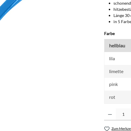
schonend
hitzebest
Länge 30
in 5 Farb
auswähl
Farbe
hellblau
lila
limette
pink
rot
Produkt Anzahl: G
Zum Merkzet