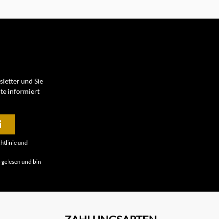
letter und Sie
te informiert
htlinie
und
B
gelesen und bin