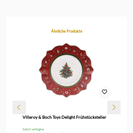
Produktgalerie überspringen
Ähnliche Produkte
Villeroy & Boch Toys Delight Frühstücksteller
Vi
Ob
Sofort verfügbar
Sof