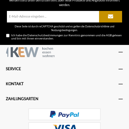
werden stets unter den Ersten sein, über neue Produkte und Angebote informiert
werden.
E-
Mail-
Adresse*
Diese Seite ist durch reCAPTCHA geschützt und es gelten die
Datenschutzrichtlinie
und
Nutzungsbedingungen
.
Ich habe die
Datenschutzbestimmungen
zur Kenntnis genommen und die
AGB
gelesen
und bin mit ihnen einverstanden.
SERVICE
KONTAKT
ZAHLUNGSARTEN