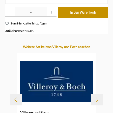
Produkt Anzahl: Gib den gewünschten Wert ein oder benutze die Schaltflächen um die Anzahl z
In den Warenkorb
Zum Merkzettel hinzufügen
Artikelnummer:
104425
Produktgalerie überspringen
Weitere Artikel von Villeroy und Boch ansehen
Villeroy und Boch