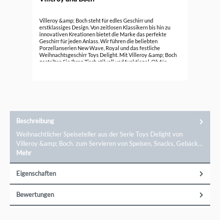
Vil
Villeroy &amp; Boch steht für edles Geschirr und
erstklassiges Design. Von zeitlosen Klassikern bis hin zu
innovativen Kreationen bietet die Marke das perfekte
99,
Geschirr für jeden Anlass. Wir führen die beliebten
Porzellanserien New Wave, Royal und das festliche
Weihnachtsgeschirr Toys Delight. Mit Villeroy &amp; Boch
gestalten Sie Ihren Tisch stilvoll und funktional. Ob für
besondere Anlässe oder den täglichen Gebrauch, Villeroy
&amp; Boch bietet Ihnen die
passenden&nbsp;Teller&nbsp;und Accessoires, um jede
Mahlzeit zu einem besonderen Erlebnis zu machen. Tauchen
Sie ein in die Welt des hochwertigen
Porzellans.Markeninformationen: Villeroy &amp; Boch AG,
Saaruferstr. 46, 66693 Mettlach, information@villeroy-
boch.com
Beschreibung
Weihnachtlicher Speiseteller aus der Serie Toys Delight von
Villeroy &amp; Boch. zum Servieren von Speisen, Snacks, Gebäck…
Mehr
Eigenschaften
Bewertungen