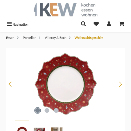
alt springen
Navigation
Essen
Porzellan
Villeroy & Boch
Weihnachtsgeschirr
Bildergalerie überspringen