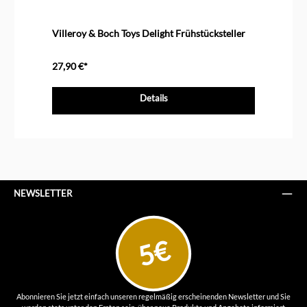
Villeroy & Boch Toys Delight Frühstücksteller
Vi
27,90 €*
49
Details
NEWSLETTER
5€
Abonnieren Sie jetzt einfach unseren regelmäßig erscheinenden Newsletter und Sie