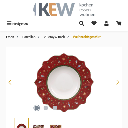
alt springen
Navigation
Essen
Porzellan
Villeroy & Boch
Weihnachtsgeschirr
Bildergalerie überspringen