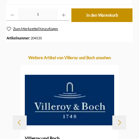
Produkt Anzahl: Gib den gewünschten Wert ein oder benutze die Schaltflächen um die Anzahl z
In den Warenkorb
Zum Merkzettel hinzufügen
Artikelnummer:
204535
Produktgalerie überspringen
Weitere Artikel von Villeroy und Boch ansehen
Villeroy und Boch