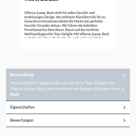
Vil
Villeroy &amp; Boch steht für edles Geschirr und
erstklassiges Design. Von zeitlosen Klassikern bis hin zu
innovativen Kreationen bietet die Marke das perfekte
99,
Geschirr für jeden Anlass. Wir führen die beliebten
Porzellanserien New Wave, Royal und das festliche
Weihnachtsgeschirr Toys Delight. Mit Villeroy &amp; Boch
gestalten Sie Ihren Tisch stilvoll und funktional. Ob für
besondere Anlässe oder den täglichen Gebrauch, Villeroy
&amp; Boch bietet Ihnen die
passenden&nbsp;Teller&nbsp;und Accessoires, um jede
Mahlzeit zu einem besonderen Erlebnis zu machen. Tauchen
Sie ein in die Welt des hochwertigen
Porzellans.Markeninformationen: Villeroy &amp; Boch AG,
Saaruferstr. 46, 66693 Mettlach, information@villeroy-
boch.com
Beschreibung
Weihnachtlicher Suppenteller aus der Serie Toys Delight von
Villeroy &amp; Boch. zum Servieren von Suppen, Eintöpfen uvm. a…
Mehr
Eigenschaften
Bewertungen