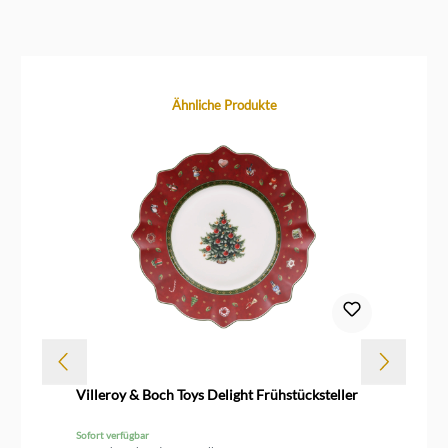
Produktgalerie überspringen
Ähnliche Produkte
Villeroy & Boch Toys Delight Frühstücksteller
Vi
Ob
Sofort verfügbar
Sof