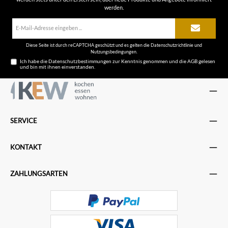
werden.
E-
Mail-
Adresse*
Diese Seite ist durch reCAPTCHA geschützt und es gelten die
Datenschutzrichtlinie
und
Nutzungsbedingungen
.
Ich habe die
Datenschutzbestimmungen
zur Kenntnis genommen und die
AGB
gelesen
und bin mit ihnen einverstanden.
SERVICE
KONTAKT
ZAHLUNGSARTEN