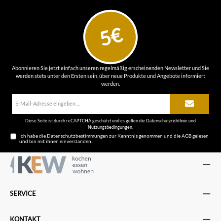
5€
Abonnieren Sie jetzt einfach unseren regelmäßig erscheinenden Newsletter und Sie
werden stets unter den Ersten sein, über neue Produkte und Angebote informiert
werden.
E-
Mail-
Adresse*
Diese Seite ist durch reCAPTCHA geschützt und es gelten die
Datenschutzrichtlinie
und
Nutzungsbedingungen
.
Ich habe die
Datenschutzbestimmungen
zur Kenntnis genommen und die
AGB
gelesen
und bin mit ihnen einverstanden.
SERVICE
KONTAKT