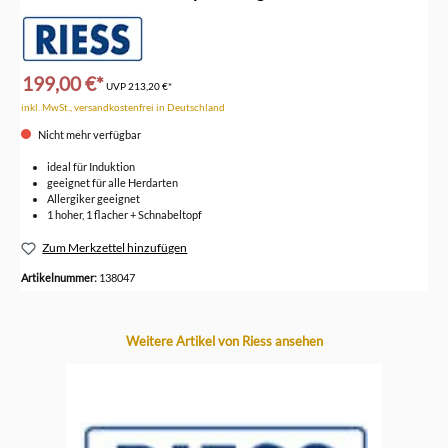
199,00 €*
UVP
213,20 €*
inkl. MwSt., versandkostenfrei in Deutschland
Nicht mehr verfügbar
ideal für Induktion
geeignet für alle Herdarten
Allergiker geeignet
1 hoher, 1 flacher + Schnabeltopf
Zum Merkzettel hinzufügen
Artikelnummer:
138047
Produktgalerie überspringen
Weitere Artikel von Riess ansehen
-