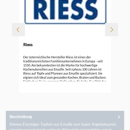
Riess
Rie
Der österreichische Hersteller Riess ist eines der
traditionsreichsten Familienunternehmen in Europa - seit
1550. Am bekanntesten ist die Marke für hochwertige
ab
Küchenutensilien aus Emaille. Seit nahezu 100 Jahren ist
Riess auf Töpfe und Pfannen aus Emaille spezialisiert. Sie
eignen sich ideal zum gesunden Kochen, Braten und Backen.
Entdecken Sie in unserem Onlineshop die hohe Qualität der
schönen und praktischen Töpfe, Pfannen, Bräter, ... und
erfahren mehr darüber.
Beschreibung
Kleines Einsteiger Topfset aus Emaille zum Super Angebotspreis.
energiesparend durch optimale Wämeleitung langlebig und gla…