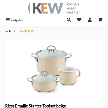
alt springen
Navigation
Töpfe
Emaille Töpfe
Bildergalerie überspringen
Riess Emaille Starter-Topfset beige