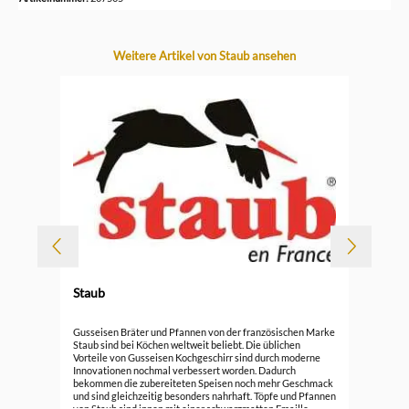
Produktgalerie überspringen
Weitere Artikel von Staub ansehen
-
Staub
Sta
Gusseisen Bräter und Pfannen von der französischen Marke
sch
Staub sind bei Köchen weltweit beliebt. Die üblichen
Vorteile von Gusseisen Kochgeschirr sind durch moderne
199
Innovationen nochmal verbessert worden. Dadurch
bekommen die zubereiteten Speisen noch mehr Geschmack
und sind gleichzeitig besonders nahrhaft. Töpfe und Pfannen
von Staub sind innen mit einer schwarzmatten Emaille