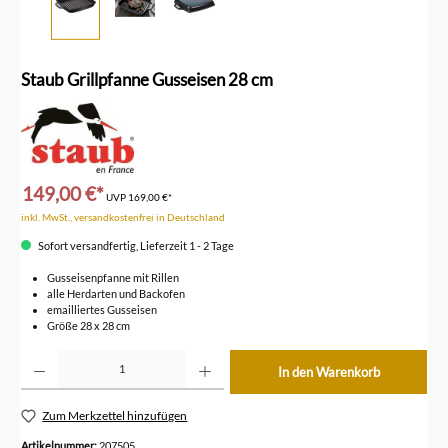
Staub Grillpfanne Gusseisen 28 cm
149,00 €*
UVP
169,00 €*
inkl. MwSt., versandkostenfrei in Deutschland
Sofort versandfertig, Lieferzeit 1 - 2 Tage
Gusseisenpfanne mit Rillen
alle Herdarten und Backofen
emailliertes Gusseisen
Größe 28 x 28 cm
Produkt Anzahl: Gib den gewünschten Wert ein oder benutze die Schaltflächen um die Anzahl z
In den Warenkorb
Zum Merkzettel hinzufügen
Artikelnummer:
207505