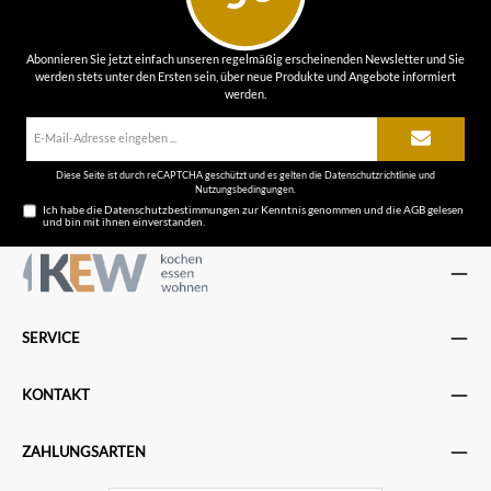
Abonnieren Sie jetzt einfach unseren regelmäßig erscheinenden Newsletter und Sie
werden stets unter den Ersten sein, über neue Produkte und Angebote informiert
werden.
E-
Mail-
Adresse*
Diese Seite ist durch reCAPTCHA geschützt und es gelten die
Datenschutzrichtlinie
und
Nutzungsbedingungen
.
Ich habe die
Datenschutzbestimmungen
zur Kenntnis genommen und die
AGB
gelesen
und bin mit ihnen einverstanden.
SERVICE
KONTAKT
ZAHLUNGSARTEN