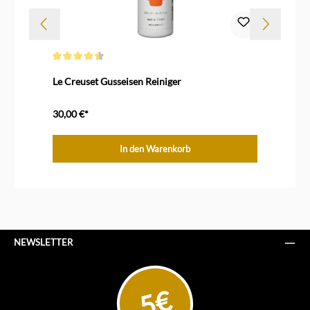
Durchschnittliche Bewertung von 4.5 von 5 Sternen
Dur
Le Creuset Gusseisen Reiniger
Co
30,00 €*
8,
In den Warenkorb
NEWSLETTER
5€