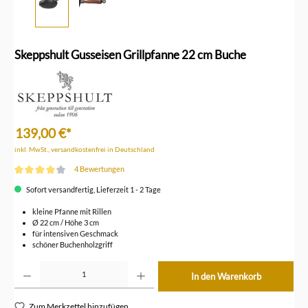
Skeppshult Gusseisen Grillpfanne 22 cm Buche
139,00 €*
inkl. MwSt., versandkostenfrei in Deutschland
4 Bewertungen
Durchschnittliche Bewertung von 4 von 5 Sternen
Sofort versandfertig, Lieferzeit 1 - 2 Tage
kleine Pfanne mit Rillen
Ø 22 cm / Höhe 3 cm
für intensiven Geschmack
schöner Buchenholzgriff
Produkt Anzahl: Gib den gewünschten Wert ein oder benutze die Schaltflächen um die Anzahl z
In den Warenkorb
Zum Merkzettel hinzufügen