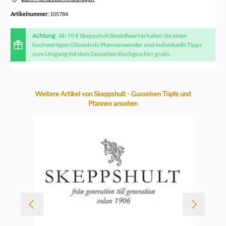
Artikelnummer:
105784
Achtung:
Ab 70 € Skeppshult Bestellwert erhalten Sie einen
hochwertigen Olivenholz Pfannenwender und individuelle Tipps
zum Umgang mit dem Gusseisen Kochgeschirr gratis.
Produktgalerie überspringen
Weitere Artikel von Skeppshult - Gusseisen Töpfe und
Pfannen ansehen