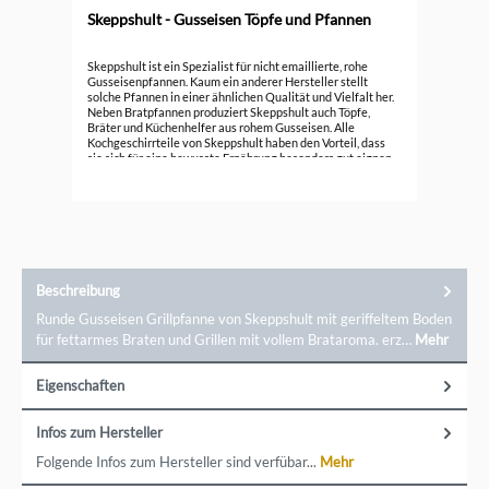
Skeppshult - Gusseisen Töpfe und Pfannen
Ske
Skeppshult ist ein Spezialist für nicht emaillierte, rohe
Bra
Gusseisenpfannen. Kaum ein anderer Hersteller stellt
solche Pfannen in einer ähnlichen Qualität und Vielfalt her.
49,
Neben Bratpfannen produziert Skeppshult auch Töpfe,
Bräter und Küchenhelfer aus rohem Gusseisen. Alle
Kochgeschirrteile von Skeppshult haben den Vorteil, dass
sie sich für eine bewusste Ernährung besonders gut eignen
und nachhaltig produziert werden.
Beschreibung
Runde Gusseisen Grillpfanne von Skeppshult mit geriffeltem Boden
für fettarmes Braten und Grillen mit vollem Brataroma. erz…
Mehr
Eigenschaften
Infos zum Hersteller
Folgende Infos zum Hersteller sind verfübar...
Mehr