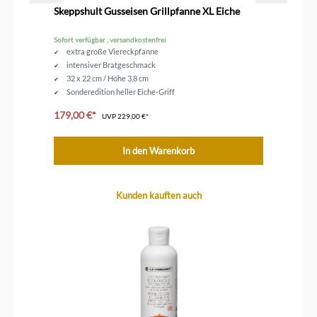
Skeppshult Gusseisen Grillpfanne XL Eiche
Sk
Sofort verfügbar , versandkostenfrei
Sofo
extra große Viereckpfanne
intensiver Bratgeschmack
32 x 22 cm / Höhe 3,8 cm
Sonderedition heller Eiche-Griff
179,00 €*
18
UVP
229,00 €*
In den Warenkorb
Produktgalerie überspringen
Kunden kauften auch