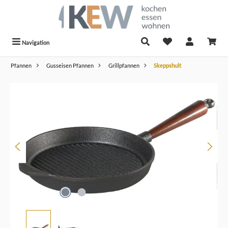
alt springen
Navigation
Pfannen
Gusseisen Pfannen
Grillpfannen
Skeppshult
Bildergalerie überspringen