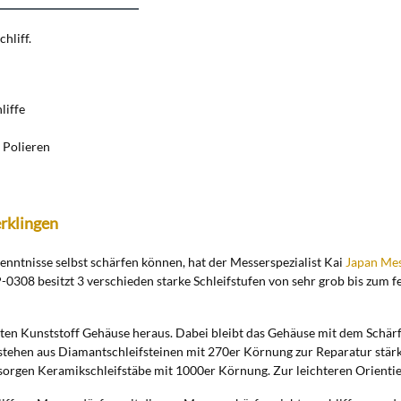
hliff.
liffe
 Polieren
erklingen
nntnisse selbst schärfen können, hat der Messerspezialist Kai
Japan Me
0308 besitzt 3 verschieden starke Schleifstufen von sehr grob bis zum fe
en Kunststoff Gehäuse heraus. Dabei bleibt das Gehäuse mit dem Schärfe
estehen aus Diamantschleifsteinen mit 270er Körnung zur Reparatur stär
 sorgen Keramikschleifstäbe mit 1000er Körnung. Zur leichteren Orienti