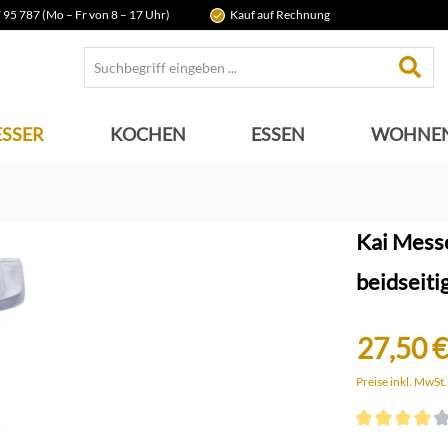
 95 787 (Mo – Fr von 8 – 17 Uhr)
Kauf auf Rechnung
SSER
KOCHEN
ESSEN
WOHNE
Kai Messe
beidseitig
27,50 €
Preise inkl. MwSt
Durchschnittli