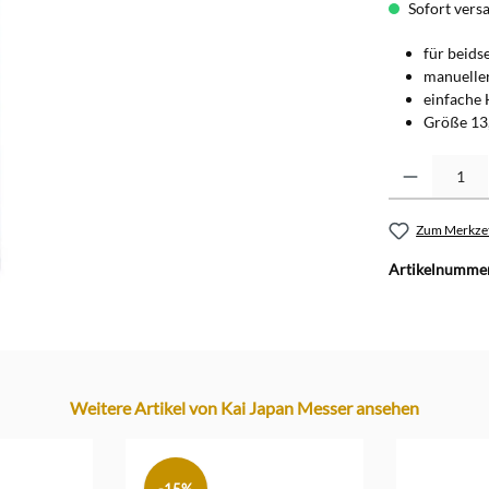
Sofort versan
für beids
manueller
einfache
Größe 13,
Produkt Anzahl: G
Zum Merkzet
Artikelnumme
Weitere Artikel von Kai Japan Messer ansehen