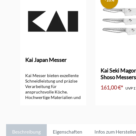
-10%
Kai Japan Messer
ng von 5 von 5 Sternen
Kai Seki Mago
Kai Messer bieten exzellente
Shoso Messers
Schneidleistung und präzise
Kochmesser
Verarbeitung für
161,00 €*
UVP
1
anspruchsvolle Köche.
Hochwertige Materialien und
In den Ware
ergonomisches Design
garantieren perfekte
Schneideergebnisse.
Beschreibung
Eigenschaften
Infos zum Herstelle