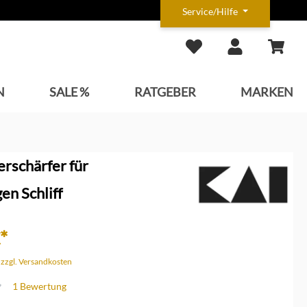
Service/Hilfe
N
SALE %
RATGEBER
MARKEN
rschärfer für
en Schliff
*
. zzgl. Versandkosten
1 Bewertung
che Bewertung von 4 von 5 Sternen