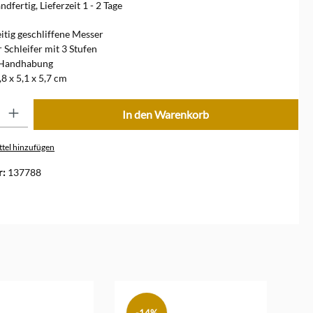
dfertig, Lieferzeit 1 - 2 Tage
eitig geschliffene Messer
 Schleifer mit 3 Stufen
 Handhabung
8 x 5,1 x 5,7 cm
ib den gewünschten Wert ein oder benutze die Schaltflächen um die Anzahl zu erhöhe
In den Warenkorb
tel hinzufügen
r:
137788