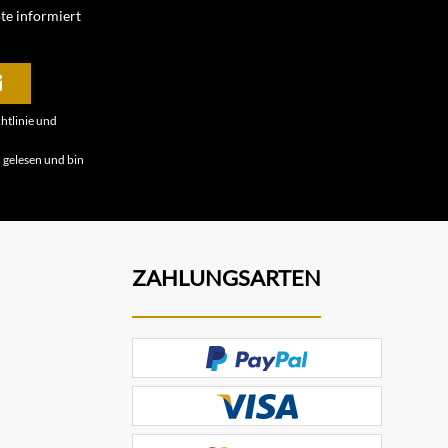
te informiert
htlinie
und
B
gelesen und bin
ZAHLUNGSARTEN