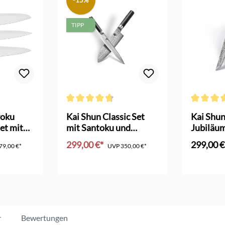
-15%
TIPP
Durchschnittliche Bewertung von 4.6 von 5 Sterne
Durchschni
roku
Kai Shun Classic Set
Kai Shun
et mit
mit Santoku und
Jubiläu
Allzweckmesser
ltd. Edit
299,00 €*
299,00 €
79,00 €*
UVP
350,00 €*
nkorb
In den Warenkorb
In d
r
Bewertungen