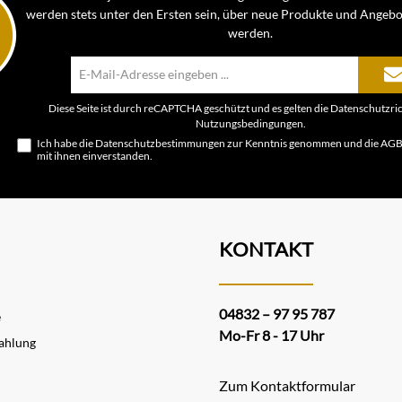
werden stets unter den Ersten sein, über neue Produkte und Angebo
werden.
E-
Mail-
Adresse*
Diese Seite ist durch reCAPTCHA geschützt und es gelten die
Datenschutzric
Nutzungsbedingungen
.
Ich habe die
Datenschutzbestimmungen
zur Kenntnis genommen und die
AG
mit ihnen einverstanden.
KONTAKT
04832 – 97 95 787
e
Mo-Fr 8 - 17 Uhr
ahlung
Zum Kontaktformular