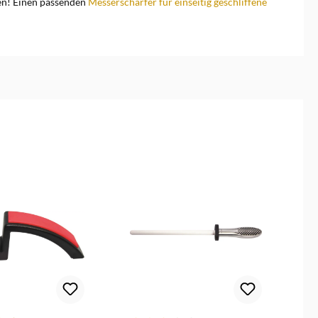
den! Einen passenden
Messerschärfer für einseitig geschliffene