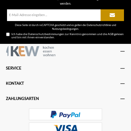
werden.
E-
Mail-
Adresse*
Diese Seite ist durch reCAPTCHA geschützt und es gelten die
Datenschutzrichtlinie
und
Nutzungsbedingungen
.
Ich habe die
Datenschutzbestimmungen
zur Kenntnis genommen und die
AGB
gelesen
und bin mit ihnen einverstanden.
SERVICE
KONTAKT
ZAHLUNGSARTEN