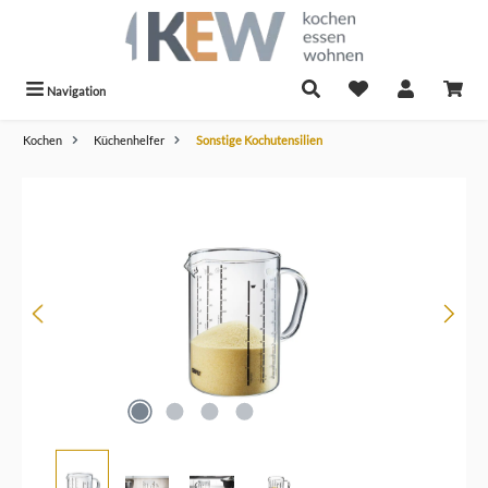
alt springen
Navigation
Kochen
Küchenhelfer
Sonstige Kochutensilien
Bildergalerie überspringen