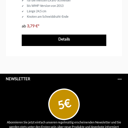
für die meisten Draht-Schneider
bis WMF-Version von 2013
Länge 24,5 cm
Knoten am Schneiddraht-Ende
ab
3,79 €*
ab
Details
NEWSLETTER
5€
Abonnieren Sie jetzt einfach unseren regelmäßig erscheinenden Newsletter und Sie
werden stets unter den Ersten sein, über neue Produkte und Angebote informiert