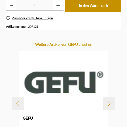
Produkt Anzahl: Gib den gewünschten Wert ein oder benutze die Schaltflächen um die Anzahl z
In den Warenkorb
Zum Merkzettel hinzufügen
Artikelnummer:
207121
Produktgalerie überspringen
Weitere Artikel von GEFU ansehen
-
GEFU
Durc