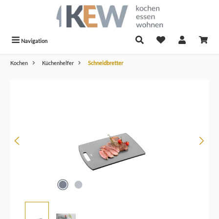
alt springen
Navigation
Kochen
Küchenhelfer
Schneidbretter
Bildergalerie überspringen