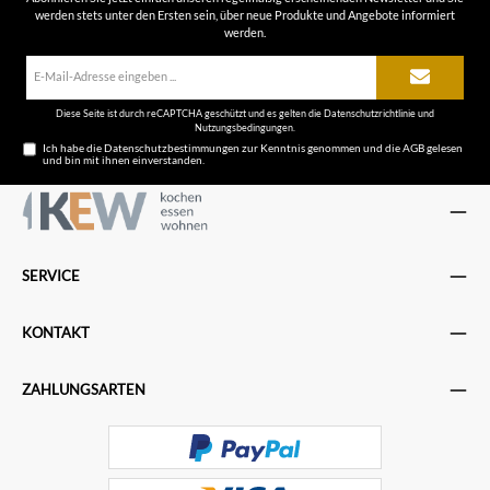
werden stets unter den Ersten sein, über neue Produkte und Angebote informiert
werden.
E-
Mail-
Adresse*
Diese Seite ist durch reCAPTCHA geschützt und es gelten die
Datenschutzrichtlinie
und
Nutzungsbedingungen
.
Ich habe die
Datenschutzbestimmungen
zur Kenntnis genommen und die
AGB
gelesen
und bin mit ihnen einverstanden.
SERVICE
KONTAKT
ZAHLUNGSARTEN