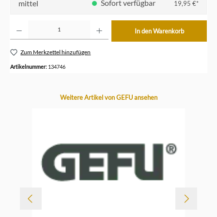
Sofort verfügbar
mittel
19,95 €*
Produkt Anzahl: Gib den gewünschten Wert ein oder benutze die Schaltflächen um die Anzahl z
In den Warenkorb
Zum Merkzettel hinzufügen
Artikelnummer:
134746
Produktgalerie überspringen
Weitere Artikel von GEFU ansehen
-