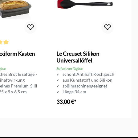
ttliche Bewertung von 5 von 5 Sternen
Du
exiform Kasten
Le Creuset Silikon
L
Universallöffel
P
gbar
Sofort verfügbar
So
sches Brot & saftige Kuchen
schont Antihaft Kochgeschirr
ihaftwirkung
aus Kunststoff und Silikon
eines Premium-Silikon
spülmaschinengeeignet
5 x 9 x 6,5 cm
Länge 34 cm
33,00 €*
3
en Warenkorb
In den Warenkorb