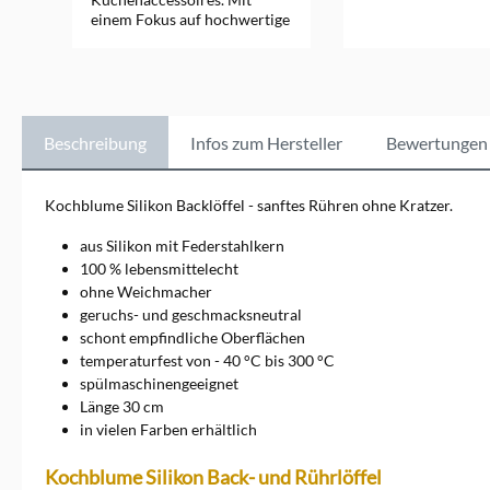
einem Fokus auf hochwertige
Silikonprodukte bietet
Kochblume vielseitige
Küchenhelfer wie Topf- und
Pfannenabdeckungen,
Kochutensilien und
Backformen, die
Beschreibung
Infos zum Hersteller
Bewertungen
hitzebeständig, langlebig und
einfach zu reinigen sind.
Diese Produkte helfen, den
Kochblume Silikon Backlöffel - sanftes Rühren ohne Kratzer.
Kochalltag zu erleichtern und
sorgen für saubere
aus Silikon mit Federstahlkern
Küchenumgebung. Entdecken
100 % lebensmittelecht
Sie die funktionale Eleganz
ohne Weichmacher
von Kochblume und
geruchs- und geschmacksneutral
verbessern Sie Ihre Koch-
und Backerlebnisse mit
schont empfindliche Oberflächen
cleverem Design.
temperaturfest von - 40 °C bis 300 °C
spülmaschinengeeignet
Länge 30 cm
in vielen Farben erhältlich
Kochblume Silikon Back- und Rührlöffel