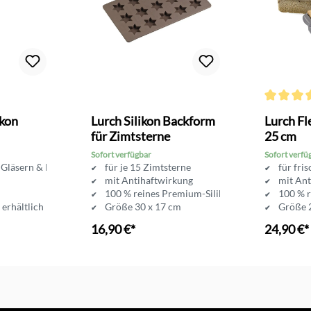
Durchschni
ikon
Lurch Silikon Backform
Lurch Fl
für Zimtsterne
25 cm
Sofort verfügbar
Sofort verfü
 Gläsern & Flaschen
für je 15 Zimtsterne
für fri
mit Antihaftwirkung
mit Ant
100 % reines Premium-Silikon
100 % r
 erhältlich
Größe 30 x 17 cm
Größe 2
für weihnachtliches Backen
16,90 €*
24,90 €*
In den Warenkorb
In d