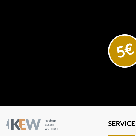
5€
SERVICE