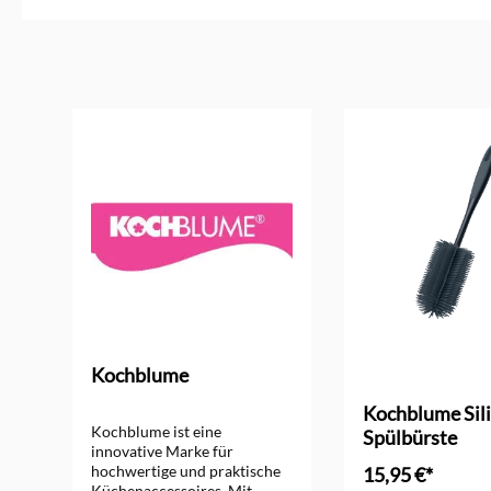
Produktgalerie überspringen
Kochblume
ng von 4 von 5 Sternen
Kochblume Sil
Kochblume ist eine
Spülbürste
innovative Marke für
hochwertige und praktische
15,95 €*
Küchenaccessoires. Mit