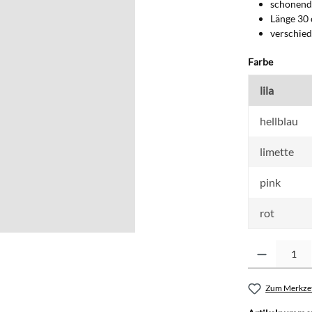
schonend
Länge 30
verschied
auswähl
Farbe
lila
hellblau
limette
pink
rot
Produkt Anzahl: G
Zum Merkzet