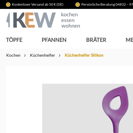
Kostenloser Versand ab 50 € (DE)
Persönliche Beratung 04832 – 97
springen
Zur Hauptnavigation springen
TÖPFE
PFANNEN
BRÄTER
ME
Kochen
Küchenhelfer
Küchenhelfer Silikon
Bildergalerie überspringen