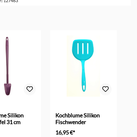
r:
127463
me Silikon
Kochblume Silikon
Ko
fel 31 cm
Fischwender
Al
16,95 €*
14