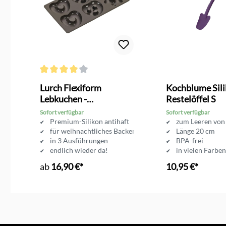
g von 5 von 5 Sternen
Durchschnittliche Bewertung von 4 von 5 Sternen
Lurch Flexiform
Kochblume Sil
Lebkuchen -
Restelöffel S
Silikonbackform
Sofort verfügbar
Sofort verfügbar
s
Premium-Silikon antihaft
zum Leeren von
für weihnachtliches Backen
Länge 20 cm
in 3 Ausführungen
BPA-frei
ch
endlich wieder da!
in vielen Farben
ab
16,90 €*
10,95 €*