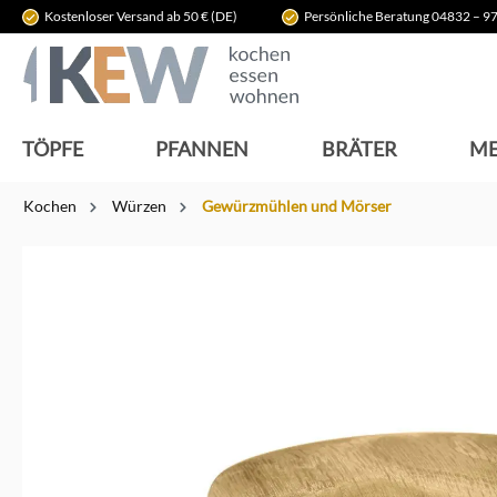
Kostenloser Versand ab 50 € (DE)
Persönliche Beratung 04832 – 97
springen
Zur Hauptnavigation springen
TÖPFE
PFANNEN
BRÄTER
ME
Kochen
Würzen
Gewürzmühlen und Mörser
Bildergalerie überspringen