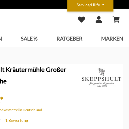
Service/Hilfe
N
SALE %
RATGEBER
MARKEN
lt Kräutermühle Großer
che
*
andkostenfrei in Deutschland
1 Bewertung
che Bewertung von 4 von 5 Sternen