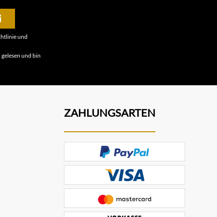
htlinie
und
B
gelesen und bin
ZAHLUNGSARTEN