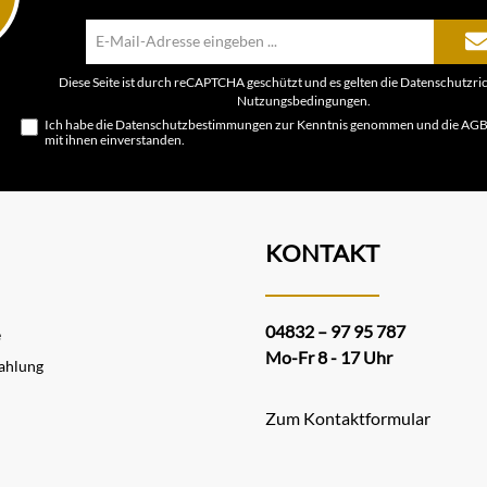
E-
Mail-
Adresse*
Diese Seite ist durch reCAPTCHA geschützt und es gelten die
Datenschutzric
Nutzungsbedingungen
.
Ich habe die
Datenschutzbestimmungen
zur Kenntnis genommen und die
AG
mit ihnen einverstanden.
KONTAKT
04832 – 97 95 787
e
Mo-Fr 8 - 17 Uhr
ahlung
Zum Kontaktformular