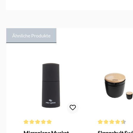
Ähnliche Produkte
Produktgalerie überspringen
g von 4 von 5 Sternen
Durchschnittliche Bewertung von 5 von 5 Sternen
Durchschnittliche 
Microplane Muskat
Skeppshult Sw