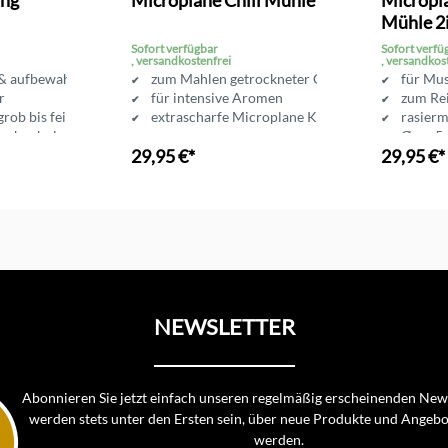
Mühle 2i
Buche
Sofort verfügbar
Sofort verfü
, versandkostenfrei
, versandkos
 & aufbewahren
zum Mahlen getrockneter Chilischoten
für Mu
r
für intensive Aromen
zum Re
rob bis fein
extrascharfe Microplane Klinge
rasierm
Buchenholzdeckel
Ø ca. 5
29,95 €*
29,95 €*
nkorb
In den Warenkorb
In d
NEWSLETTER
Abonnieren Sie jetzt einfach unseren regelmäßig erscheinenden News
werden stets unter den Ersten sein, über neue Produkte und Angebo
werden.