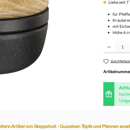
Lieferzeit 7
für Pfeff
Kräuterm
mit Eiche
Höhe 6 cm
Produkt Anzahl: G
Zum Merkzet
Artikelnumme
Acht
hochw
Umgan
itere Artikel von Skeppshult - Gusseisen Töpfe und Pfannen anse