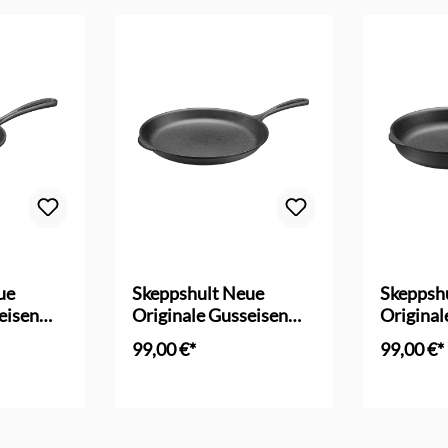
ue
Skeppshult Neue
Skeppsh
eisen
Originale Gusseisen
Original
 cm
Bratpfanne 28 cm
Schmorp
99,00 €*
99,00 €*
nkorb
In den Warenkorb
In d