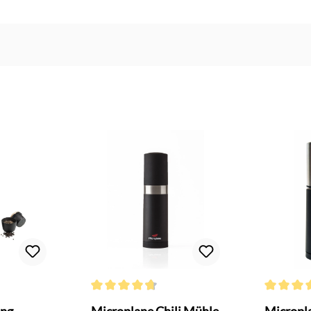
Bewertung von 4.5 von 5 Sternen
Durchschnittliche Bewertung von 4.6 von 5 Sterne
Durchschni
ing
Microplane Chili Mühle
Micropl