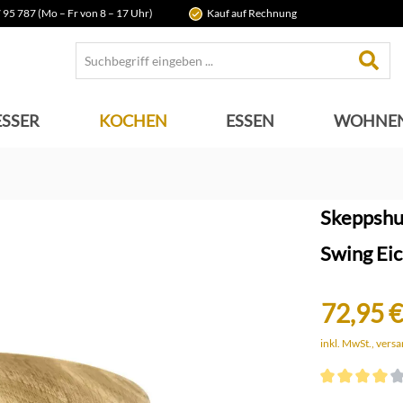
 95 787 (Mo – Fr von 8 – 17 Uhr)
Kauf auf Rechnung
SSER
KOCHEN
ESSEN
WOHNE
Skeppshu
Swing Ei
72,95 €
inkl. MwSt., vers
Durchschnittli