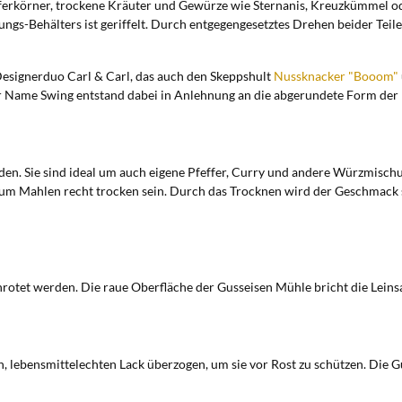
efferkörner, trockene Kräuter und Gewürze wie Sternanis, Kreuzkümmel o
ungs-Behälters ist geriffelt. Durch entgegengesetztes Drehen beider Tei
esignerduo Carl & Carl, das auch den Skeppshult
Nussknacker "Booom"
er Name Swing entstand dabei in Anlehnung an die abgerundete Form der
den. Sie sind ideal um auch eigene Pfeffer, Curry und andere Würzmisch
 zum Mahlen recht trocken sein. Durch das Trocknen wird der Geschmack s
otet werden. Die raue Oberfläche der Gusseisen Mühle bricht die Leinsa
 lebensmittelechten Lack überzogen, um sie vor Rost zu schützen. Die G