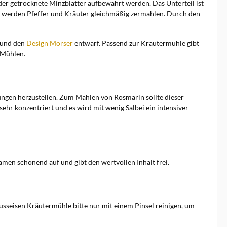
der getrocknete Minzblätter aufbewahrt werden. Das Unterteil ist
le werden Pfeffer und Kräuter gleichmäßig zermahlen. Durch den
und den
Design Mörser
entwarf. Passend zur Kräutermühle gibt
 Mühlen.
ungen herzustellen. Zum Mahlen von Rosmarin sollte dieser
ehr konzentriert und es wird mit wenig Salbei ein intensiver
men schonend auf und gibt den wertvollen Inhalt frei.
usseisen Kräutermühle bitte nur mit einem Pinsel reinigen, um