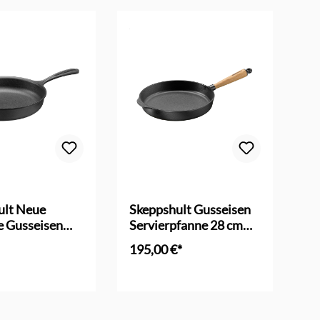
ult Neue
Skeppshult Gusseisen
Sk
e Gusseisen
Servierpfanne 28 cm
Br
fanne 25 cm
Eiche
195,00 €*
18
en Warenkorb
In den Warenkorb