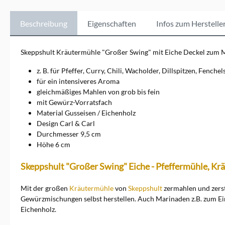
Skeppshult auch Töpfe,
Bräter und Küchenhelfer aus
rohem Gusseisen. Alle
Beschreibung
Eigenschaften
Infos zum Herstelle
Kochgeschirrteile von
Skeppshult haben den Vorteil,
dass sie sich für eine
Skeppshult Kräutermühle "Großer Swing" mit Eiche Deckel zum M
bewusste Ernährung
besonders gut eignen und
z. B. für Pfeffer, Curry, Chili, Wacholder, Dillspitzen, Fench
nachhaltig produziert
für ein intensiveres Aroma
werden.
gleichmäßiges Mahlen von grob bis fein
mit Gewürz-Vorratsfach
Material Gusseisen / Eichenholz
Design Carl & Carl
Durchmesser 9,5 cm
Höhe 6 cm
Skeppshult "Großer Swing" Eiche - Pfeffermühle, K
Mit der großen
Kräutermühle
von
Skeppshult
zermahlen und zerst
Gewürzmischungen selbst herstellen. Auch Marinaden z.B. zum Einle
Eichenholz.