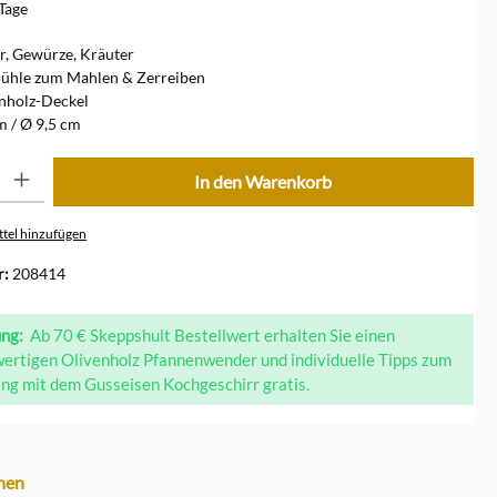
 Tage
er, Gewürze, Kräuter
ühle zum Mahlen & Zerreiben
nholz-Deckel
 / Ø 9,5 cm
ib den gewünschten Wert ein oder benutze die Schaltflächen um die Anzahl zu erhöhe
In den Warenkorb
tel hinzufügen
r:
208414
ung:
Ab 70 € Skeppshult Bestellwert erhalten Sie einen
ertigen Olivenholz Pfannenwender und individuelle Tipps zum
g mit dem Gusseisen Kochgeschirr gratis.
hen