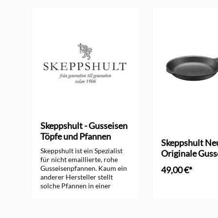
Skeppshult - Gusseisen
Töpfe und Pfannen
n
Skeppshult Ne
Skeppshult ist ein Spezialist
Originale Guss
für nicht emaillierte, rohe
Bratpfanne 20
Gusseisenpfannen. Kaum ein
49,00 €*
anderer Hersteller stellt
solche Pfannen in einer
In den Ware
ähnlichen Qualität und
Vielfalt her. Neben
Bratpfannen produziert