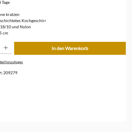
4 Tage
ne kratzen
schichtetes Kochgeschirr
 18/10 und Nylon
,5 cm
ib den gewünschten Wert ein oder benutze die Schaltflächen um die Anzahl zu erhöhe
In den Warenkorb
tel hinzufügen
r:
209279