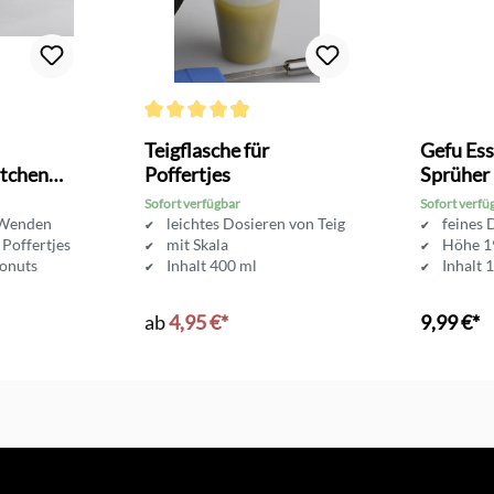
Bewertung von 4.8 von 5 Sternen
Durchschnittliche Bewertung von 4.9 von 5 Sterne
Teigflasche für
Gefu Ess
rtchen
Poffertjes
Sprüher
Sofort verfügbar
Sofort verfü
 Wenden
leichtes Dosieren von Teig
feines 
 Poffertjes
mit Skala
Höhe 1
Donuts
Inhalt 400 ml
Inhalt 
ab
4,95 €*
9,99 €*
In d