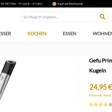
 95 787 (Mo – Fr von 8 – 17 Uhr)
Kauf auf Rechnung
SSER
KOCHEN
ESSEN
WOHNE
Gefu Pri
Kugeln
24,95 €
Preise inkl. MwSt
Durchschnittli