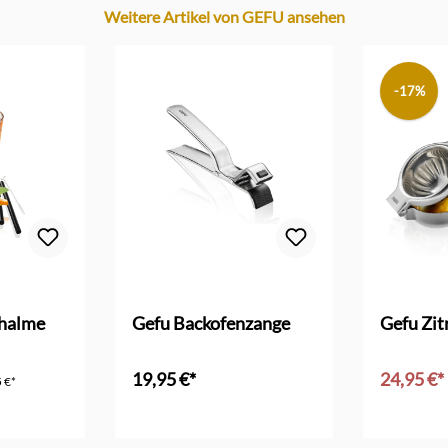
Weitere Artikel von GEFU ansehen
-17%
 Bewertung von 5 von 5 Sternen
khalme
Gefu Backofenzange
Gefu Zit
19,95 €*
24,95 €*
 €*
In den Warenkorb
In d