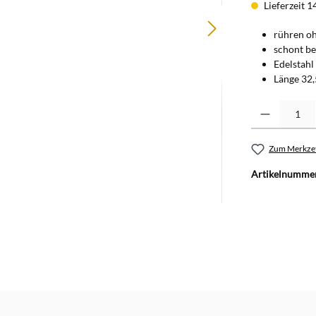
Lieferzeit 1
rühren oh
schont be
Edelstahl
Länge 32
Produkt Anzahl: G
Zum Merkzet
Artikelnumme