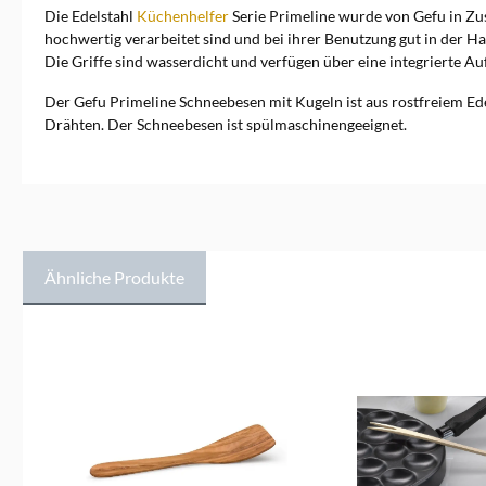
jeder kennt die Passiermühle
Die Edelstahl
Küchenhelfer
Serie Primeline wurde von Gefu in Zu
Flotte Lotte, die das
hochwertig verarbeitet sind und bei ihrer Benutzung gut in der H
Unternehmen bekannt
gemacht hat. In den letzten 20
Die Griffe sind wasserdicht und verfügen über eine integrierte 
Jahren hat sich GEFU
national und international als
Der Gefu Primeline Schneebesen mit Kugeln ist aus rostfreiem Ede
innovativer Trendsetter rund
Drähten. Der Schneebesen ist spülmaschinengeeignet.
um gute und gesunde
Ernährung etabliert. Zu den
beliebtesten Produkten
gehören Spiralschneider,
Nudelmaschinen,
Salatschleudern,&nbsp;Reibe
n und Hobel, Kartoffel- und
Hamburgerpressen und viele
Ähnliche Produkte
weitere hochwertige
Küchenutensilien.
Ausgezeichnete
Produktgalerie überspringen
Küchenutensilien Design,
Funktionalität und Qualität
kommen nicht nur in der
Küche gut an. Auch die
wichtigsten Branchenjurys
zeichnen GEFU regelmäßig
aus. Mehrere reddot-Awards