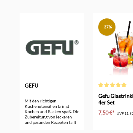
Produktgalerie überspringen
-37%
GEFU
Durchschnittliche
Gefu Glastrin
Mit den richtigen
e
4er Set
Küchenutensilien bringt
Kochen und Backen spaß. Die
7,50 €*
UVP
11,95
Zubereitung von leckeren
und gesunden Rezepten fällt
mit guten Küchenhelfern viel
leichter und führt zu