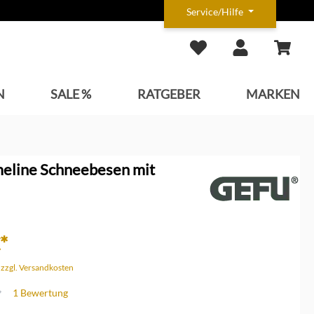
Service/Hilfe
N
SALE %
RATGEBER
MARKEN
meline Schneebesen mit
*
. zzgl. Versandkosten
1 Bewertung
che Bewertung von 4 von 5 Sternen