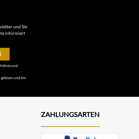
letter und Sie
te informiert
htlinie
und
B
gelesen und bin
ZAHLUNGSARTEN