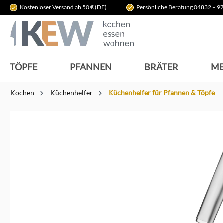
Kostenloser Versand ab 50 € (DE)
Persönliche Beratung 04832 – 97
springen
Zur Hauptnavigation springen
TÖPFE
PFANNEN
BRÄTER
ME
Kochen
Küchenhelfer
Küchenhelfer für Pfannen & Töpfe
Bildergalerie überspringen