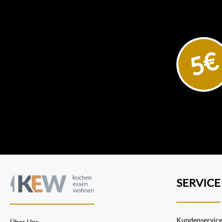
gutes Ergebnis erzeugen,
einfach zu bedienen und
leicht zu reinigen sein. Die
Entwickler und Designer von
GEFU entwickeln und testen
jedes Produkt mit sehr hohen
5€
Ansprüchen. Von der Idee bis
zur ersten Auslieferung
vergeht häufig ein Jahr. Dafür
kommt ein ausgereiftes
Produkt auf den Mark, dass
die Zubereitung in der Küche
noch besser macht. Der
Markenname GEFU setzt sich
aus Gebrüder Funke
zusammen. Diese haben das
Unternehmen 1943 unter
dem Namen Funke KG für die
Herstellung von
Küchengeräten gegründet.
SERVICE
GEFU ist inzwischen über 75
Jahre alt und trotzdem jung.
Vor 20 Jahren trat Rudolf
Schillheim als Gesellschafter
bei GEFU ein und hat den
Kundenservic
Über Uns