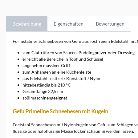
besseren
Ergebnissen.&nbsp;GEFU ist
eine der besten deutschen
Marken, wenn es um
Beschreibung
Eigenschaften
Bewertungen
hochwertige
Küchenutensilien geht. Seit
den 50er Jahren entwickelt
Formstabiler Schneebesen von Gefu aus rostfreiem Edelstahl mit
GEFU mit Herzblut deutsche
Markenqualität rund um das
zum Glattrühren von Saucen, Puddingpulver oder Dressing
Kochen und Backen. Selber
erreicht alle Bereiche in Topf und Schüssel
Kochen und dabei auf
angenehm massiver Griff
hochverarbeitete
zum Anhängen an eine Küchenleiste
Lebensmittel weitestgehend
zu verzichten wird wieder
aus Edelstahl rostfrei / Kunststoff / Nylon
zum Trend. Für eine gesunde
hitzebeständig bis 210 °C
Ernährung wird die
Gesamtlänge 32,5 cm
Zubereitung zu Hause immer
spülmaschinengeeignet
wichtiger. Mit den richtigen
Küchenutensilien von GEFU
Gefu Primeline Schneebesen mit Kugeln
kann nicht nur das erreicht
werden. Es sind auch
Geschmackserlebnisse
Edelstahl Schneebesen mit Nylonkugeln von Gefu zum Schlagen v
möglich, die denen in guten
flüssige oder halbflüssige Masse locker schaumig werden lassen.
Profiküchen gleichen. Fast