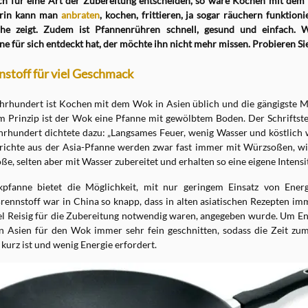
ch für eine Art der Zubereitung entscheiden, so wäre Kochen mit dem
arin kann man
anbraten
, kochen, frittieren, ja sogar räuchern funktioni
che zeigt. Zudem ist Pfannenrühren schnell, gesund und einfach. 
ne für sich entdeckt hat, der möchte ihn nicht mehr missen. Probieren Sie
stoff für viel Geschmack
ahrhundert ist Kochen mit dem Wok in Asien üblich und die gängigste 
Im Prinzip ist der Wok eine Pfanne mit gewölbtem Boden. Der Schriftst
hrhundert dichtete dazu: „Langsames Feuer, wenig Wasser und köstlich wi
richte aus der Asia-Pfanne werden zwar fast immer mit Würzsoßen, wie
e, selten aber mit Wasser zubereitet und erhalten so eine eigene Intensit
pfanne bietet die Möglichkeit, mit nur geringem Einsatz von Energ
Brennstoff war in China so knapp, dass in alten asiatischen Rezepten im
el Reisig für die Zubereitung notwendig waren, angegeben wurde. Um En
n Asien für den Wok immer sehr fein geschnitten, sodass die Zeit zu
kurz ist und wenig Energie erfordert.