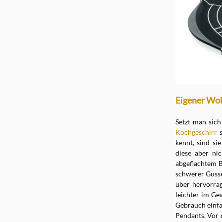
Eigener Wok 
Setzt man sich
Kochgeschirr
s
kennt, sind s
diese aber ni
abgeflachtem B
schwerer Gusse
über hervorra
leichter im Ge
Gebrauch einfac
Pendants. Vor 