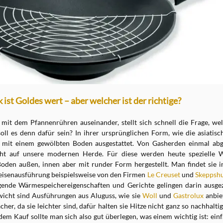
ist Goldes wert – aber welcher ist der richtige?
 mit dem Pfannenrühren auseinander, stellt sich schnell die Frage, wel
oll es denn dafür sein? In ihrer ursprünglichen Form, wie die asiati
ie mit einem gewölbten Boden ausgestattet. Von Gasherden einmal abg
cht auf unsere modernen Herde. Für diese werden heute spezielle
oden außen, innen aber mit runder Form hergestellt. Man findet sie i
isenausführung beispielsweise von den Firmen
Le Creuset
und
Skeppshu
gende Wärmespeichereigenschaften und Gerichte gelingen darin ausgez
wicht sind Ausführungen aus Aluguss, wie sie
Woll
und
Gastrolux
anbiet
her, da sie leichter sind, dafür halten sie Hitze nicht ganz so nachhalt
dem Kauf sollte man sich also gut überlegen, was einem wichtig ist: ein