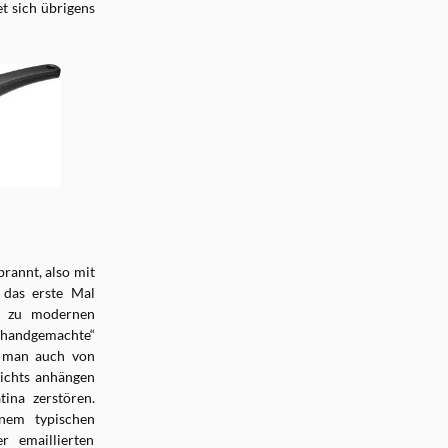
t sich übrigens
rannt, also mit
 das erste Mal
tz zu modernen
 „handgemachte“
e man auch von
nichts anhängen
tina zerstören.
nem typischen
 emaillierten