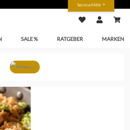
Service/Hilfe
N
SALE %
RATGEBER
MARKEN
t
admin