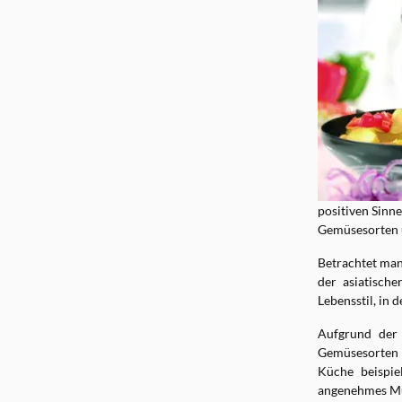
positiven Sinne
Gemüsesorten 
Betrachtet man
der asiatisch
Lebensstil, in 
Aufgrund der 
Gemüsesorten 
Küche beispie
angenehmes Mu