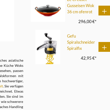
Gusseisen Wok
36 cm ofenrot
296,00 €*
Gefu
Spiralschneider
Spiralfix
42,95 €*
ches asiatische
sche Küche Woks
esehen, passen
 Wokformen mit
n hochwertiger,
lt
. Sie verfügen
eichnet. Etwas
en. Sie sind im
ig wie schwerere
faches Handling