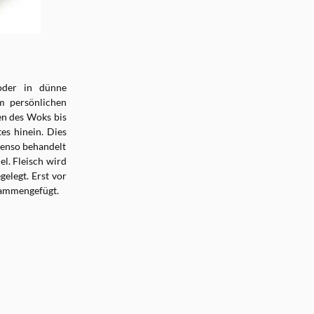
oder in dünne
m persönlichen
en des Woks bis
es hinein. Dies
benso behandelt
l. Fleisch wird
gelegt. Erst vor
sammengefügt.