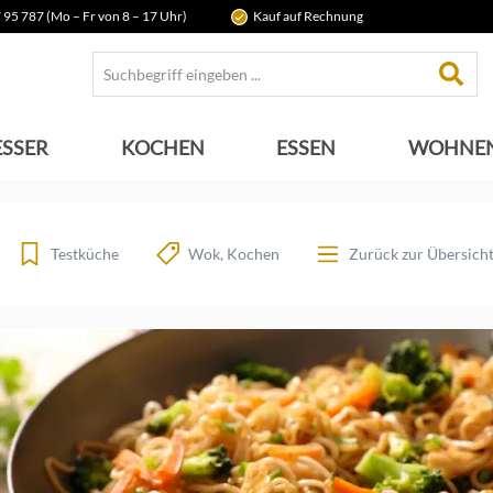
 95 787 (Mo – Fr von 8 – 17 Uhr)
Kauf auf Rechnung
SSER
KOCHEN
ESSEN
WOHNE
Testküche
Wok
Kochen
Zurück zur Übersich