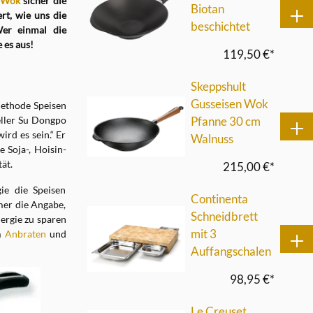
Wok
sicher die
Biotan
ert, wie uns die
beschichtet
Wer einmal die
 es aus!
119,50 €*
Skeppshult
Gusseisen Wok
Methode Speisen
eller Su Dongpo
Pfanne 30 cm
rd es sein.“ Er
Walnuss
 Soja-, Hoisin-
ät.
215,00 €*
ie die Speisen
Continenta
mer die Angabe,
Schneidbrett
ergie zu sparen
mit 3
m
Anbraten
und
Auffangschalen
98,95 €*
Le Creuset