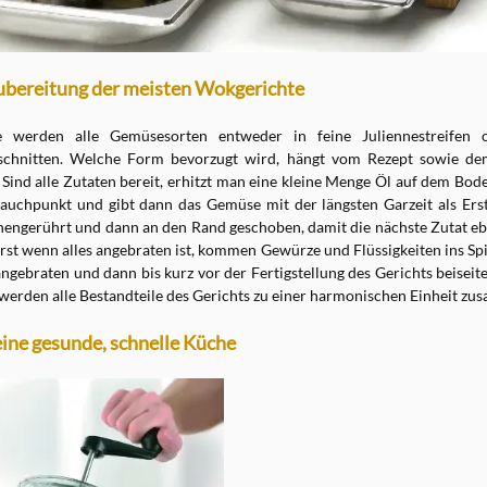
bereitung der meisten Wokgerichte
e werden alle Gemüsesorten entweder in feine Juliennestreifen 
schnitten. Welche Form bevorzugt wird, hängt vom Rezept sowie de
Sind alle Zutaten bereit, erhitzt man eine kleine Menge Öl auf dem Bod
auchpunkt und gibt dann das Gemüse mit der längsten Garzeit als Erst
nengerührt und dann an den Rand geschoben, damit die nächste Zutat e
rst wenn alles angebraten ist, kommen Gewürze und Flüssigkeiten ins Spie
ngebraten und dann bis kurz vor der Fertigstellung des Gerichts beiseite
werden alle Bestandteile des Gerichts zu einer harmonischen Einheit zu
eine gesunde, schnelle Küche