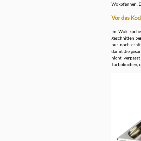
Wokpfannen. Di
Vor das Koc
Im Wok kochen 
geschnitten be
nur noch erhit
damit die gesa
nicht verpass
Turbokochen, di