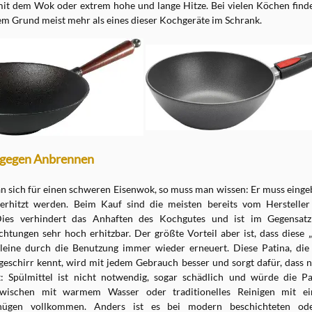
t dem Wok oder extrem hohe und lange Hitze. Bei vielen Köchen finde
em Grund meist mehr als eines dieser Kochgeräte im Schrank.
 gegen Anbrennen
n sich für einen schweren Eisenwok, so muss man wissen: Er muss eingeb
erhitzt werden. Beim Kauf sind die meisten bereits vom Hersteller
Dies verhindert das Anhaften des Kochgutes und ist im Gegensa
chtungen sehr hoch erhitzbar. Der größte Vorteil aber ist, dass diese
alleine durch die Benutzung immer wieder erneuert. Diese Patina, di
eschirr kennt, wird mit jedem Gebrauch besser und sorgt dafür, dass 
t: Spülmittel ist nicht notwendig, sogar schädlich und würde die Pa
swischen mit warmem Wasser oder traditionelles Reinigen mit ei
ügen vollkommen. Anders ist es bei modern beschichteten oder