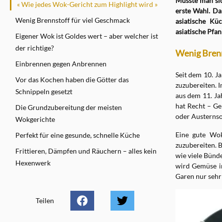
Müsste man si
« Wie jedes Wok-Gericht zum Highlight wird »
erste Wahl. D
Wenig Brennstoff für viel Geschmack
asiatische Kü
asiatische Pfan
Eigener Wok ist Goldes wert – aber welcher ist
der richtige?
Wenig Brenn
Einbrennen gegen Anbrennen
Seit dem 10. J
Vor das Kochen haben die Götter das
zuzubereiten. 
Schnippeln gesetzt
aus dem 11. Ja
hat Recht – Ge
Die Grundzubereitung der meisten
oder Austernsoß
Wokgerichte
Eine gute Wok
Perfekt für eine gesunde, schnelle Küche
zuzubereiten. 
Frittieren, Dämpfen und Räuchern – alles kein
wie viele Bünd
Hexenwerk
wird Gemüse i
Garen nur sehr 
Teilen