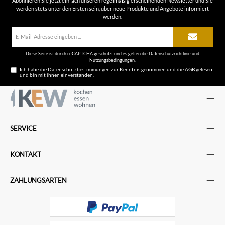
Abonnieren Sie jetzt einfach unseren regelmäßig erscheinenden Newsletter und Sie
werden stets unter den Ersten sein, über neue Produkte und Angebote informiert
werden.
E-
Mail-
Adresse*
Diese Seite ist durch reCAPTCHA geschützt und es gelten die
Datenschutzrichtlinie
und
Nutzungsbedingungen
.
Ich habe die
Datenschutzbestimmungen
zur Kenntnis genommen und die
AGB
gelesen
und bin mit ihnen einverstanden.
SERVICE
KONTAKT
ZAHLUNGSARTEN