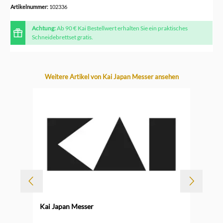
Artikelnummer:
102336
Achtung:
Ab 90 € Kai Bestellwert erhalten Sie ein praktisches
Schneidebrettset gratis.
Produktgalerie überspringen
Weitere Artikel von Kai Japan Messer ansehen
-
TI
Kai Japan Messer
Durc