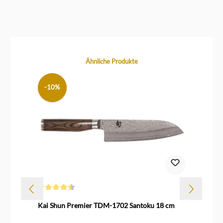
Produktgalerie überspringen
Ähnliche Produkte
-10%
Durchschnittliche Bewertung von 4.6 von 5 Sternen
Dur
r
Kai Shun Premier TDM-1702 Santoku 18 cm
Ka
Ed