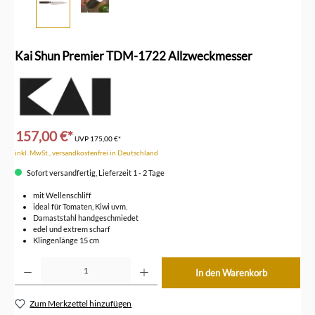
Kai Shun Premier TDM-1722 Allzweckmesser
157,00 €*
UVP
175,00 €*
inkl. MwSt., versandkostenfrei in Deutschland
Sofort versandfertig, Lieferzeit 1 - 2 Tage
mit Wellenschliff
ideal für Tomaten, Kiwi uvm.
Damaststahl handgeschmiedet
edel und extrem scharf
Klingenlänge 15 cm
Produkt Anzahl: Gib den gewünschten Wert ein oder benutze die Schaltflächen um die Anzahl z
In den Warenkorb
Zum Merkzettel hinzufügen