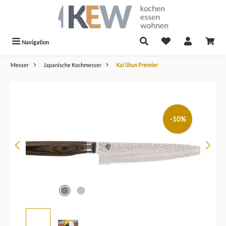
alt springen
Navigation
Messer
Japanische Kochmesser
Kai Shun Premier
Bildergalerie überspringen
-10%