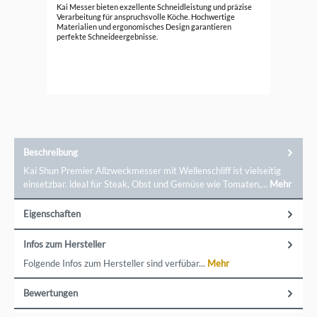
Kai
Kai Messer bieten exzellente Schneidleistung und präzise
All
Verarbeitung für anspruchsvolle Köche. Hochwertige
Materialien und ergonomisches Design garantieren
299
perfekte Schneideergebnisse.
Beschreibung
Kai Shun Premier Allzweckmesser mit Wellenschliff ist vielseitig
einsetzbar. ideal für Steak, Obst und Gemüse wie Tomaten,…
Mehr
Eigenschaften
Infos zum Hersteller
Folgende Infos zum Hersteller sind verfübar...
Mehr
Bewertungen