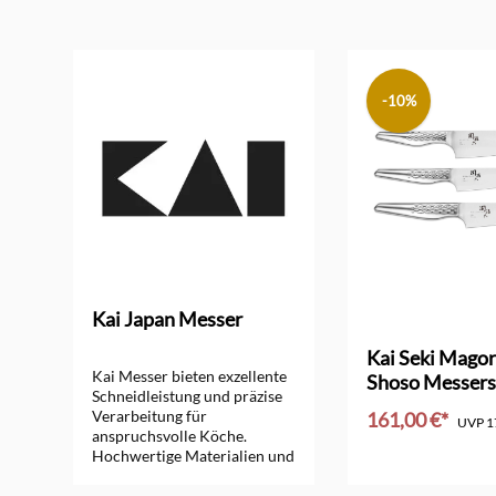
Produktgalerie überspringen
-10%
Kai Japan Messer
ng von 5 von 5 Sternen
Kai Seki Mago
Kai Messer bieten exzellente
Shoso Messers
Schneidleistung und präzise
Kochmesser
Verarbeitung für
161,00 €*
UVP
1
anspruchsvolle Köche.
Hochwertige Materialien und
In den Ware
ergonomisches Design
garantieren perfekte