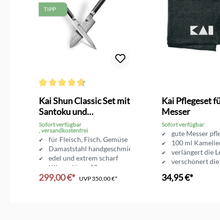
TIPP
Durchschnittliche Bewertung von 4.6 von 5 Sternen
Kai Shun Classic Set mit
Kai Pflegeset f
Santoku und
Messer
Allzweckmesser
Sofort verfügbar
Sofort verfügbar
, versandkostenfrei
gute Messer pfl
für Fleisch, Fisch, Gemüse
100 ml Kamelie
Damaststahl handgeschmiedet
verlängert die 
scharf
edel und extrem scharf
verschönert die
Klingenlänge 18 cm
299,00 €*
34,95 €*
UVP
350,00 €*
In den Warenkorb
In den Ware