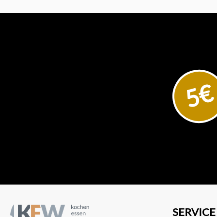
5€
SERVICE