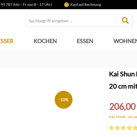
 95 787 (Mo – Fr von 8 – 17 Uhr)
Kauf auf Rechnung
SSER
KOCHEN
ESSEN
WOHNE
Kai Shun
20 cm mit
-10%
206,00
inkl. MwSt., vers
Durchschnittli