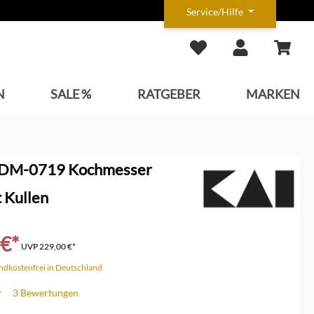
Service/Hilfe
N
SALE %
RATGEBER
MARKEN
 DM-0719 Kochmesser
 Kullen
 €*
UVP
229,00 €*
andkostenfrei in Deutschland
3 Bewertungen
che Bewertung von 4.6 von 5 Sternen