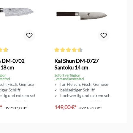
n
ttliche Bewertung von 4.6 von 5 Sternen
Durchschnittliche Bewertung von 4.5 von 
Du
n DM-0702
Kai Shun DM-0727
K
 18 cm
Santoku 14 cm
A
gbar
Sofort verfügbar
So
tenfrei
, versandkostenfrei
, 
isch, Fisch, Gemüse
für Fleisch, Fisch, Gemüse
iger Schliff
beidseitiger Schliff
tig und extrem scharf
hochwertig und extrem scharf
n Damast Stahl
32 Lagen Damast Stahl
€*
149,00 €*
1
nlänge 18 cm
Klingenlänge 14 cm
UVP
215,00 €*
UVP
189,00 €*
en Warenkorb
In den Warenkorb