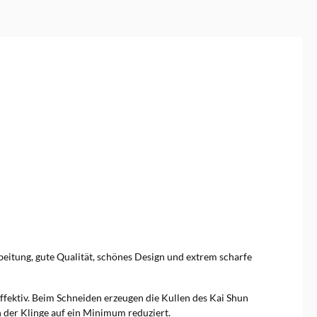
eitung, gute Qualität, schönes Design und extrem scharfe
ffektiv. Beim Schneiden erzeugen die Kullen des Kai Shun
 der Klinge auf ein Minimum reduziert.