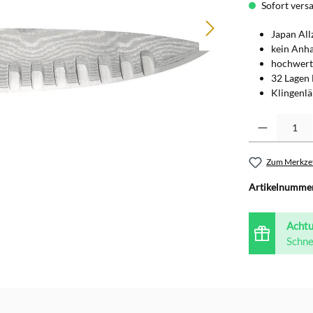
Sofort versan
Japan Al
kein Anha
hochwerti
32 Lagen 
Klingenl
Produkt Anzahl: G
Zum Merkzet
Artikelnumme
Acht
Schne