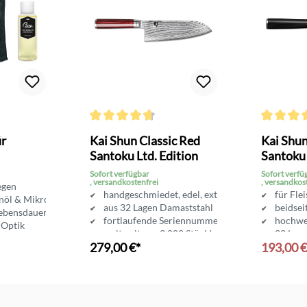
Durchschnittliche Bewertung von 4.6 von 5 Sterne
Durchschni
ür
Kai Shun Classic Red
Kai Shu
Santoku Ltd. Edition
Santoku
Sofort verfügbar
Sofort verfü
, versandkostenfrei
, versandkos
egen
handgeschmiedet, edel, extrascharf
für Fle
nöl & Mikrofasertuch
aus 32 Lagen Damaststahl
beidseit
Lebensdauer
fortlaufende Seriennummer
hochwer
 Optik
weltweit nur 3.000 Stück!
32 Lage
279,00 €*
193,00 
Klinge
nkorb
In den Warenkorb
In d