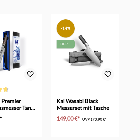
-14%
TIPP
n
ttliche Bewertung von 4.6 von 5 Sternen
Dur
 Premier
Kai Wasabi Black
Ka
msmesser Tanto
Messerset mit Tasche
Sa
ion
*
149,00 €*
27
UVP
173,90 €*
en Warenkorb
In den Warenkorb