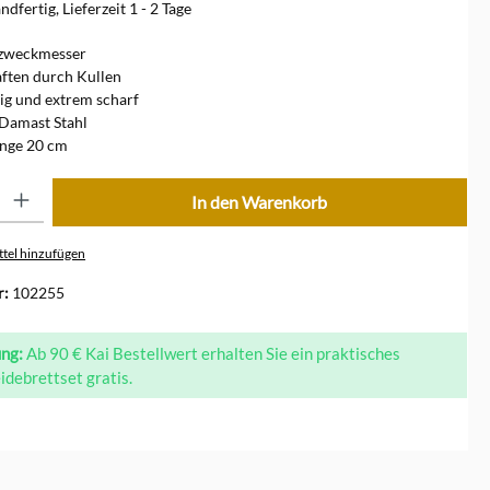
dfertig, Lieferzeit 1 - 2 Tage
lzweckmesser
ften durch Kullen
g und extrem scharf
Damast Stahl
änge 20 cm
ib den gewünschten Wert ein oder benutze die Schaltflächen um die Anzahl zu erhöhe
In den Warenkorb
tel hinzufügen
r:
102255
ung:
Ab 90 € Kai Bestellwert erhalten Sie ein praktisches
idebrettset gratis.