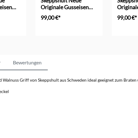
ue
Skeppshult Neue
Skeppsh
eisen
Originale Gusseisen
Original
 cm
Bratpfanne 28 cm
Schmorp
99,00 €*
99,00 €*
nkorb
In den Warenkorb
In d
r
Bewertungen
 Walnuss Griff von Skeppshult aus Schweden ideal geeignet zum Braten
eckel