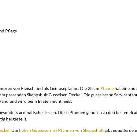
nd Pflege
chmoren von Fleisch und als Gemüsepfanne. Die 28 cm
Pfanne
hat eine nu
dem passenden Skeppshult Gusseisen Deckel. Die gusseiserne Servierpfa
 Hand und wird beim Braten nicht heiß.
besonders aromatisches Essen. Diese Pfannen gehören zu den besten Brat
ig hergestellt.
eckel
. Die
hohen Gusseisernen Pfannen von Skeppshult
gibt es außerdem