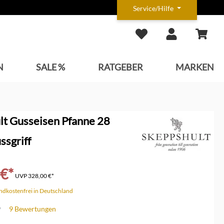
Service/Hilfe
N
SALE %
RATGEBER
MARKEN
lt Gusseisen Pfanne 28
ssgriff
 €*
UVP
328,00 €*
andkostenfrei in Deutschland
9 Bewertungen
che Bewertung von 4.6 von 5 Sternen