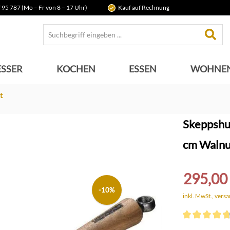
 95 787 (Mo – Fr von 8 – 17 Uhr)
Kauf auf Rechnung
SSER
KOCHEN
ESSEN
WOHNE
t
Skeppshu
cm Walnu
295,00
-10%
inkl. MwSt., vers
Durchschnittli