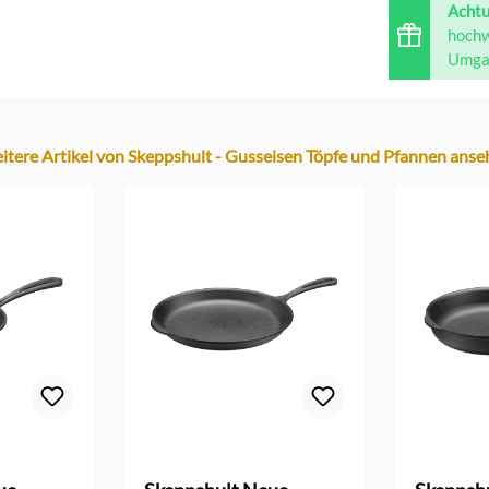
Acht
hochw
Umgan
itere Artikel von Skeppshult - Gusseisen Töpfe und Pfannen anse