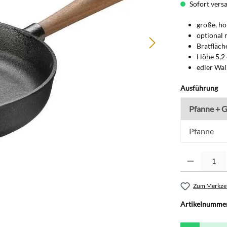
Sofort versan
große, h
optional 
Bratfläch
Höhe 5,2
edler Wal
au
Ausführung
Pfanne + G
Pfanne
Produkt Anzahl: G
Zum Merkzet
Artikelnumme