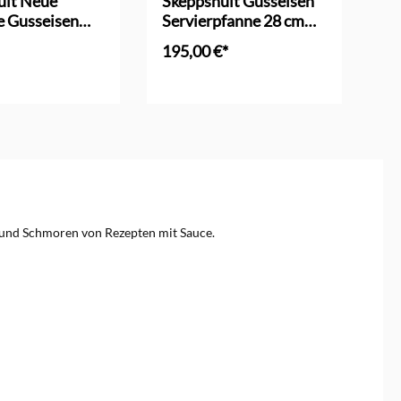
ult Neue
Skeppshult Gusseisen
Sk
e Gusseisen
Servierpfanne 28 cm
Br
fanne 25 cm
Eiche
195,00 €*
18
en Warenkorb
In den Warenkorb
 und Schmoren von Rezepten mit Sauce.