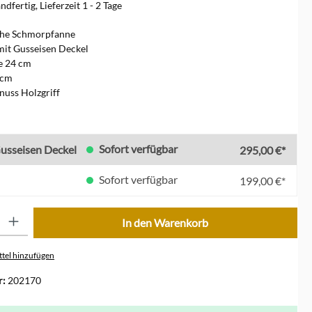
dfertig, Lieferzeit 1 - 2 Tage
ohe Schmorpfanne
mit Gusseisen Deckel
e 24 cm
 cm
nuss Holzgriff
swählen
Sofort verfügbar
usseisen Deckel
295,00 €*
Sofort verfügbar
199,00 €*
ib den gewünschten Wert ein oder benutze die Schaltflächen um die Anzahl zu erhöhe
In den Warenkorb
tel hinzufügen
r:
202170