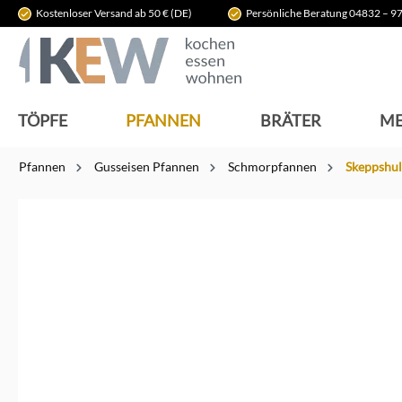
Kostenloser Versand ab 50 € (DE)
Persönliche Beratung 04832 – 97
springen
Zur Hauptnavigation springen
TÖPFE
PFANNEN
BRÄTER
ME
Pfannen
Gusseisen Pfannen
Schmorpfannen
Skeppshul
Bildergalerie überspringen