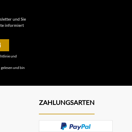
letter und Sie
te informiert
htlinie
und
B
gelesen und bin
ZAHLUNGSARTEN