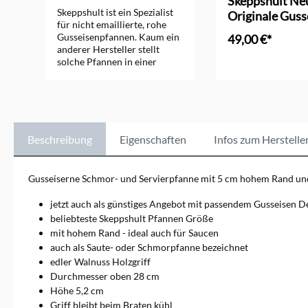
n
Skeppshult Ne
Skeppshult ist ein Spezialist
Originale Guss
für nicht emaillierte, rohe
Bratpfanne 20
Gusseisenpfannen. Kaum ein
49,00 €*
anderer Hersteller stellt
solche Pfannen in einer
In den Ware
ähnlichen Qualität und
Vielfalt her. Neben
Bratpfannen produziert
Skeppshult auch Töpfe,
Bräter und Küchenhelfer aus
rohem Gusseisen. Alle
Beschreibung
Eigenschaften
Infos zum Herstelle
Kochgeschirrteile von
Skeppshult haben den Vorteil,
dass sie sich für eine
Gusseiserne Schmor- und Servierpfanne mit 5 cm hohem Rand und
bewusste Ernährung
besonders gut eignen und
jetzt auch als günstiges Angebot mit passendem Gusseisen D
nachhaltig produziert
beliebteste Skeppshult Pfannen Größe
werden.
mit hohem Rand - ideal auch für Saucen
auch als Saute- oder Schmorpfanne bezeichnet
edler Walnuss Holzgriff
Durchmesser oben 28 cm
Höhe 5,2 cm
Griff bleibt beim Braten kühl