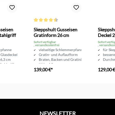
Bewertung von 2.5 von 5 Sternen
Durchschnittliche Bewertung von 4.5 von 5 Sterne
seisen
Skeppshult Gusseisen
Skeppsh
ahlgriff
Gratinform 26 cm
Deckel 
Sofort verfügbar
Sofort verfü
, versandkostenfrei
, versandkos
rpfanne
vielseitige Schlemmerpfanne
für Ske
t Glasdeckel
Gratin- und Auflaufform
besser
 6,3 cm
Braten, Backen und Gratinieren
Durchm
tahlgriff
Höhe 4,8 cm
139,00 €*
129,00 €
intensiver Bratgeschmack
nkorb
In den Warenkorb
In d
NEWSLETTER