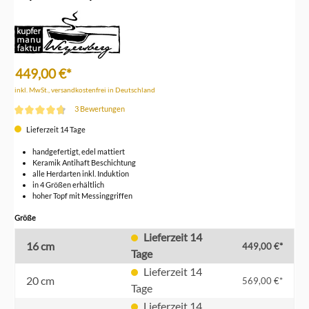
449,00 €*
inkl. MwSt., versandkostenfrei in Deutschland
3 Bewertungen
Durchschnittliche Bewertung von 4.6 von 5 Sternen
Lieferzeit 14 Tage
handgefertigt, edel mattiert
Keramik Antihaft Beschichtung
alle Herdarten inkl. Induktion
in 4 Größen erhältlich
hoher Topf mit Messinggriffen
auswählen
Größe
Lieferzeit 14
16 cm
449,00 €*
Tage
Lieferzeit 14
20 cm
569,00 €*
Tage
Lieferzeit 14