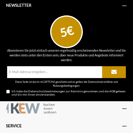
NEWSLETTER
5€
Abonnieren Sie jetzt einfach unseren regelmäßig erscheinenden Newsletter und Sie
werden stets unter den Ersten sein, über neue Produkte und Angebote informiert
werden.
E-
Mail-
Adresse*
Diese Seite ist durch reCAPTCHA geschützt und es gelten die
Datenschutzrichtlinie
und
Nutzungsbedingungen
.
Ich habe die
Datenschutzbestimmungen
zur Kenntnis genommen und die
AGB
gelesen
und bin mit ihnen einverstanden.
SERVICE