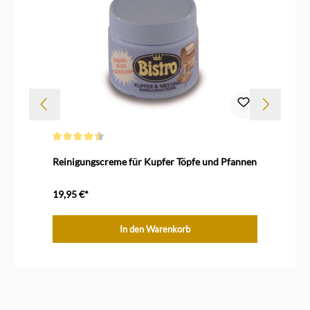
Durchschnittliche Bewertung von 4.5 von 5 Sternen
Dur
Reinigungscreme für Kupfer Töpfe und Pfannen
De
c
19,95 €*
73
In den Warenkorb