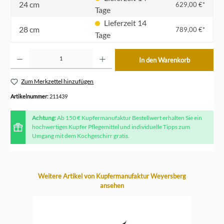
24 cm
629,00 €*
Tage
Lieferzeit 14
28 cm
789,00 €*
Tage
Produkt Anzahl: Gib den gewünschten Wert ein oder benutze die Schaltflächen um die Anzahl z
In den Warenkorb
Zum Merkzettel hinzufügen
Artikelnummer:
211439
Achtung:
Ab 150 € Kupfermanufaktur Bestellwert erhalten Sie ein
hochwertiges Kupfer Pflegemittel und individuelle Tipps zum
Umgang mit dem Kochgeschirr gratis.
Produktgalerie überspringen
Weitere Artikel von Kupfermanufaktur Weyersberg
ansehen