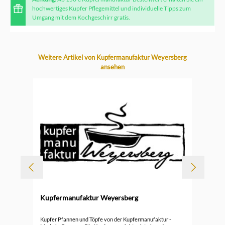
hochwertiges Kupfer Pflegemittel und individuelle Tipps zum
Umgang mit dem Kochgeschirr gratis.
Produktgalerie überspringen
Weitere Artikel von Kupfermanufaktur Weyersberg
ansehen
Kupfermanufaktur Weyersberg
Durc
cm
Kup
Kupfer Pfannen und Töpfe von der Kupfermanufaktur -