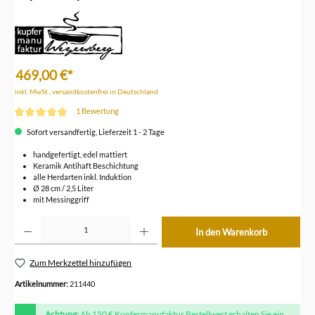
469,00 €*
inkl. MwSt., versandkostenfrei in Deutschland
1 Bewertung
Durchschnittliche Bewertung von 5 von 5 Sternen
Sofort versandfertig, Lieferzeit 1 - 2 Tage
handgefertigt, edel mattiert
Keramik Antihaft Beschichtung
alle Herdarten inkl. Induktion
Ø 28 cm / 2,5 Liter
mit Messinggriff
Produkt Anzahl: Gib den gewünschten Wert ein oder benutze die Schaltflächen um die Anzahl z
In den Warenkorb
Zum Merkzettel hinzufügen
Artikelnummer:
211440
Achtung:
Ab 150 € Kupfermanufaktur Bestellwert erhalten Sie ein