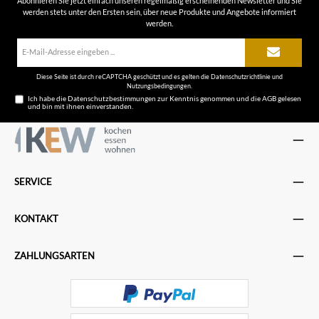
Abonnieren Sie jetzt einfach unseren regelmäßig erscheinenden Newsletter und Sie
werden stets unter den Ersten sein, über neue Produkte und Angebote informiert
werden.
E-
Mail-
Adresse*
Diese Seite ist durch reCAPTCHA geschützt und es gelten die
Datenschutzrichtlinie
und
Nutzungsbedingungen
.
Ich habe die
Datenschutzbestimmungen
zur Kenntnis genommen und die
AGB
gelesen
und bin mit ihnen einverstanden.
SERVICE
KONTAKT
ZAHLUNGSARTEN