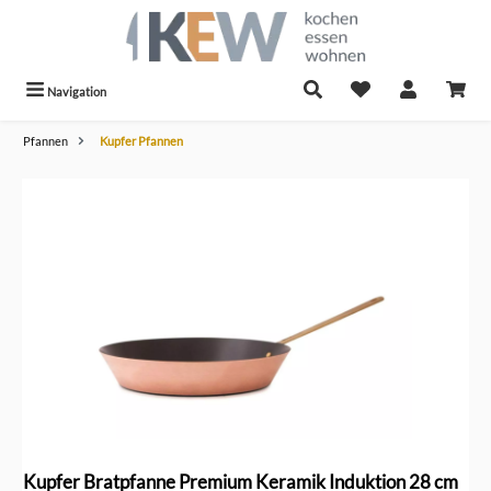
alt springen
Navigation
Pfannen
Kupfer Pfannen
Bildergalerie überspringen
Kupfer Bratpfanne Premium Keramik Induktion 28 cm