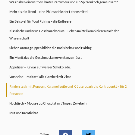
Was haben ein weltberühmter Parfümeur und ein Spitzenkoch gemeinsam?
Mehr als ein Trend – eine Philosophie der Lebensmittel
Ein Beispiel für Food Pairing – die Erdbeere
Klassische und neue Geschmacksduos – Lebensmittel kombinieren nach der
Wissenschaft
Sieben Aromagruppen bilden die Basis beim Food Pairing
Ein Menü, das die Geschmacksnerven tanzen lässt
Appetizer – Kaviar auf weißer Schokolade.
Vorspeise – Malfatti alla Gamberi mit Zimt
Rindersteak mit Popcorn, Karamellsoße und Kräuterquark als Kontrapunkt – für 2
Personen
Nachtisch – Mousse au Chocolat mit Tropea Zwiebeln
Mut und Kreativität
Teilen