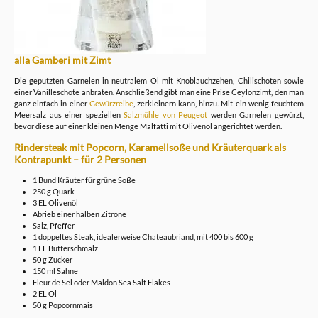
alla Gamberi mit Zimt
Die geputzten Garnelen in neutralem Öl mit Knoblauchzehen, Chilischoten sowie
einer Vanilleschote anbraten. Anschließend gibt man eine Prise Ceylonzimt, den man
ganz einfach in einer
Gewürzreibe
, zerkleinern kann, hinzu. Mit ein wenig feuchtem
Meersalz aus einer speziellen
Salzmühle von Peugeot
werden Garnelen gewürzt,
bevor diese auf einer kleinen Menge Malfatti mit Olivenöl angerichtet werden.
Rindersteak mit Popcorn, Karamellsoße und Kräuterquark als
Kontrapunkt – für 2 Personen
1 Bund Kräuter für grüne Soße
250 g Quark
3 EL Olivenöl
Abrieb einer halben Zitrone
Salz, Pfeffer
1 doppeltes Steak, idealerweise Chateaubriand, mit 400 bis 600 g
1 EL Butterschmalz
50 g Zucker
150 ml Sahne
Fleur de Sel oder Maldon Sea Salt Flakes
2 EL Öl
50 g Popcornmais