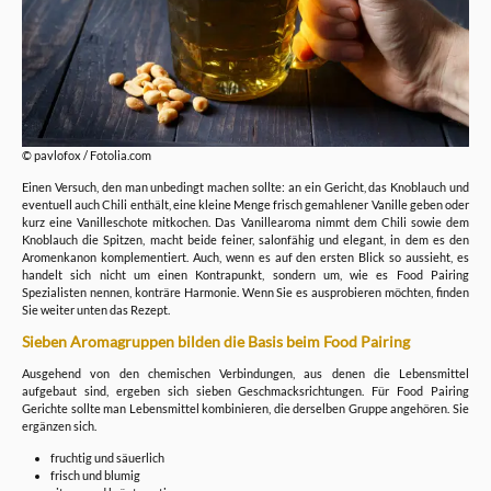
© pavlofox / Fotolia.com
Einen Versuch, den man unbedingt machen sollte: an ein Gericht, das Knoblauch und
eventuell auch Chili enthält, eine kleine Menge frisch gemahlener Vanille geben oder
kurz eine Vanilleschote mitkochen. Das Vanillearoma nimmt dem Chili sowie dem
Knoblauch die Spitzen, macht beide feiner, salonfähig und elegant, in dem es den
Aromenkanon komplementiert. Auch, wenn es auf den ersten Blick so aussieht, es
handelt sich nicht um einen Kontrapunkt, sondern um, wie es Food Pairing
Spezialisten nennen, konträre Harmonie. Wenn Sie es ausprobieren möchten, finden
Sie weiter unten das Rezept.
Sieben Aromagruppen bilden die Basis beim Food Pairing
Ausgehend von den chemischen Verbindungen, aus denen die Lebensmittel
aufgebaut sind, ergeben sich sieben Geschmacksrichtungen. Für Food Pairing
Gerichte sollte man Lebensmittel kombinieren, die derselben Gruppe angehören. Sie
ergänzen sich.
fruchtig und säuerlich
frisch und blumig