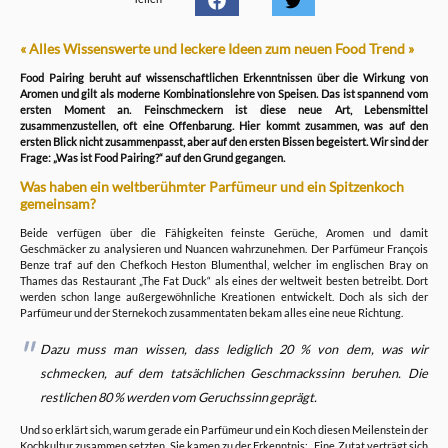
« Alles Wissenswerte und leckere Ideen zum neuen Food Trend »
Food Pairing beruht auf wissenschaftlichen Erkenntnissen über die Wirkung von
Aromen und gilt als moderne Kombinationslehre von Speisen. Das ist spannend vom
ersten Moment an. Feinschmeckern ist diese neue Art, Lebensmittel
zusammenzustellen, oft eine Offenbarung. Hier kommt zusammen, was auf den
ersten Blick nicht zusammenpasst, aber auf den ersten Bissen begeistert. Wir sind der
Frage: „Was ist Food Pairing?“ auf den Grund gegangen.
Was haben ein weltberühmter Parfümeur und ein Spitzenkoch
gemeinsam?
Beide verfügen über die Fähigkeiten feinste Gerüche, Aromen und damit
Geschmäcker zu analysieren und Nuancen wahrzunehmen. Der Parfümeur François
Benze traf auf den Chefkoch Heston Blumenthal, welcher im englischen Bray on
Thames das Restaurant „The Fat Duck“ als eines der weltweit besten betreibt. Dort
werden schon lange außergewöhnliche Kreationen entwickelt. Doch als sich der
Parfümeur und der Sternekoch zusammentaten bekam alles eine neue Richtung.
Dazu muss man wissen, dass lediglich 20 % von dem, was wir
schmecken, auf dem tatsächlichen Geschmackssinn beruhen. Die
restlichen 80 % werden vom Geruchssinn geprägt.
Und so erklärt sich, warum gerade ein Parfümeur und ein Koch diesen Meilenstein der
Kochkultur zusammen setzten. Sie kamen zu der Erkenntnis: „Eine Zutat verträgt sich