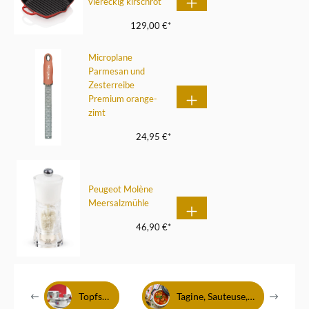
viereckig kirschrot
129,00 €*
Microplane
Parmesan und
Zesterreibe
Premium orange-
zimt
24,95 €*
Peugeot Molène
Meersalzmühle
46,90 €*
Topfsets im Test
Tagine, Sauteuse, Cocotte und Co.