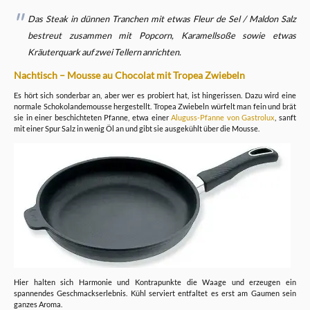
Das Steak in dünnen Tranchen mit etwas Fleur de Sel / Maldon Salz
bestreut zusammen mit Popcorn, Karamellsoße sowie etwas
Kräuterquark auf zwei Tellern anrichten.
Nachtisch – Mousse au Chocolat mit Tropea Zwiebeln
Es hört sich sonderbar an, aber wer es probiert hat, ist hingerissen. Dazu wird eine
normale Schokolandemousse hergestellt. Tropea Zwiebeln würfelt man fein und brät
sie in einer beschichteten Pfanne, etwa einer
Aluguss-Pfanne von Gastrolux
, sanft
mit einer Spur Salz in wenig Öl an und gibt sie ausgekühlt über die Mousse.
Hier halten sich Harmonie und Kontrapunkte die Waage und erzeugen ein
spannendes Geschmackserlebnis. Kühl serviert entfaltet es erst am Gaumen sein
ganzes Aroma.