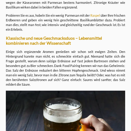
wegen der Käsearomen mit Parmesan bestens harmoniert. Zitronige Kräuter wie
Basilikum wirken dabei in beiden Fällen ergänzend.
Probieren Sie es aus, hobeln Sie ein wenig Parmesan mit der
Raspel
über Ihre frischen
Erdbeeren und geben ein wenig fein geschnittene Basilikumblätter dazu. Probiert
man dies, stellt man fest, wie intensiv und gleichzeitig rund der Geschmack ist. Es ist
ein Erlebnis.
Klassische und neue Geschmacksduos – Lebensmittel
kombinieren nach der Wissenschaft
Einige sich ergänzende Aromen genießen wir schon seit ewigen Zeiten. Den
Hintergrund kannte man nicht, es schmeckte einfach gut. Niemand hatte sich die
Frage gestellt, warum denn salzige Erdnüsse auf fast jedem Bartresen stehen und
besonders gut zu Bier schmecken. Dank Food Pairing kennen wir nun das Geheimnis:
Das Salz der Erdnüsse reduziert den bitteren Hopfengeschmack. Und wieso nimmt
man ein wenig Salz, bevor man in die Zitrone zum Tequila beißt? Oder, was hat es mit
den berühmten Salzzitronen auf sich? Ganz einfach: Saures wird sanfter, das Salz
mildert die Säure.