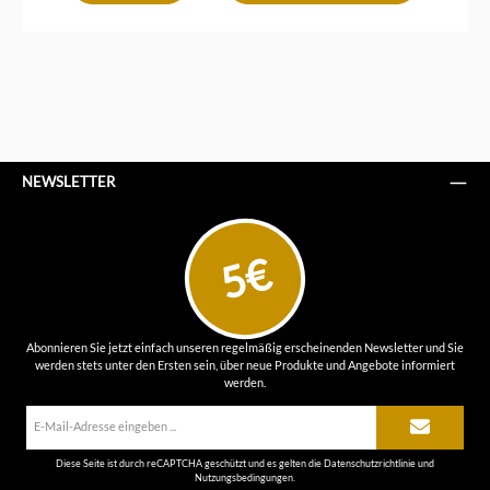
NEWSLETTER
5€
Abonnieren Sie jetzt einfach unseren regelmäßig erscheinenden Newsletter und Sie
werden stets unter den Ersten sein, über neue Produkte und Angebote informiert
werden.
E-
Mail-
Adresse*
Diese Seite ist durch reCAPTCHA geschützt und es gelten die
Datenschutzrichtlinie
und
Nutzungsbedingungen
.