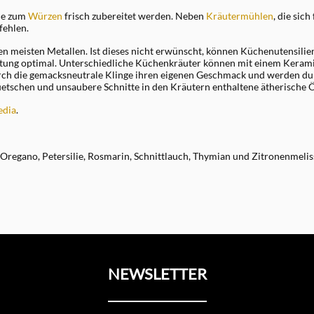
ie zum
Würzen
frisch zubereitet werden. Neben
Kräutermühlen
, die sic
fehlen.
 meisten Metallen. Ist dieses nicht erwünscht, können Küchenutensilie
itung optimal. Unterschiedliche Küchenkräuter können mit einem Kerami
ch die gemacksneutrale Klinge ihren eigenen Geschmack und werden dur
etschen und unsaubere Schnitte in den Kräutern enthaltene ätherische Ö
edia
.
, Oregano, Petersilie, Rosmarin, Schnittlauch, Thymian und Zitronenmelis
NEWSLETTER