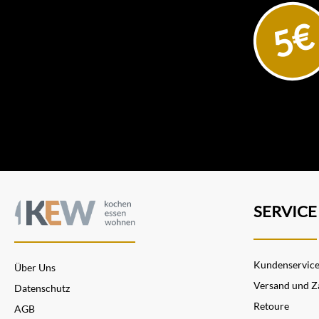
5€
SERVICE
Kundenservic
Über Uns
Versand und Z
Datenschutz
Retoure
AGB