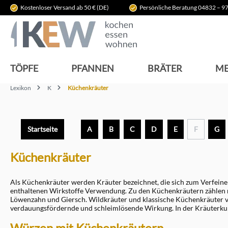
Kostenloser Versand ab 50 € (DE)
Persönliche Beratung 04832 – 97
springen
Zur Hauptnavigation springen
TÖPFE
PFANNEN
BRÄTER
ME
Lexikon
K
Küchenkräuter
Startseite
A
B
C
D
E
F
G
Küchenkräuter
Als Küchenkräuter werden Kräuter bezeichnet, die sich zum Verfein
enthaltenen Wirkstoffe Verwendung. Zu den Küchenkräutern zählen ne
Löwenzahn und Giersch. Wildkräuter und klassische Küchenkräuter ve
verdauungsfördernde und schleimlösende Wirkung. In der Kräuterkun
Würzen mit Küchenkräutern