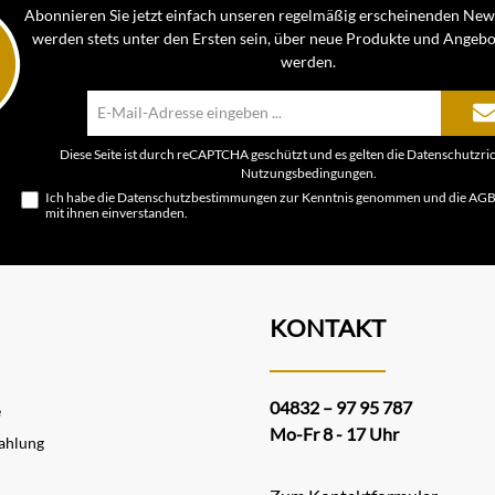
Abonnieren Sie jetzt einfach unseren regelmäßig erscheinenden News
werden stets unter den Ersten sein, über neue Produkte und Angebo
werden.
E-
Mail-
Adresse*
Diese Seite ist durch reCAPTCHA geschützt und es gelten die
Datenschutzric
Nutzungsbedingungen
.
Ich habe die
Datenschutzbestimmungen
zur Kenntnis genommen und die
AG
mit ihnen einverstanden.
KONTAKT
04832 – 97 95 787
e
Mo-Fr 8 - 17 Uhr
ahlung