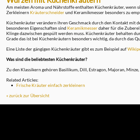
Am meisten Aroma und Nährstoffe enthalten Küchenkräuter, wenn s
Zerkleinern
Kräuterschneider
und Keramikmesser besonders zu emp
Küchenkräuter verändern ihren Geschmack durch den Kontakt mit den
besonderen Eigenschaften sind
Keramikmesser
daher für die Zubere
Klinge dazwischen gespült werden muss. Küchenkräuter behalten dur
Grade das ist bei Küchenkräutern besonders wichtig, da durch das Qu
Eine Liste der gängigen Küchenkräuter gibt es zum Beispiel auf
Wikip
Was sind die beliebtesten Küchenkräuter?
Zu den Klassikern gehören Basilikum, Dill, Estragon, Majoran, Minze
Related Articles:
Frische Kräuter einfach zerkleinern
« zurück zur Übersicht