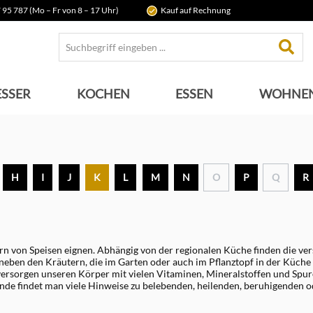
 95 787 (Mo – Fr von 8 – 17 Uhr)
Kauf auf Rechnung
SSER
KOCHEN
ESSEN
WOHNE
H
I
J
K
L
M
N
O
P
Q
R
ern von Speisen eignen. Abhängig von der regionalen Küche finden die v
ben den Kräutern, die im Garten oder auch im Pflanztopf in der Küche a
rsorgen unseren Körper mit vielen Vitaminen, Mineralstoffen und Spure
de findet man viele Hinweise zu belebenden, heilenden, beruhigenden o