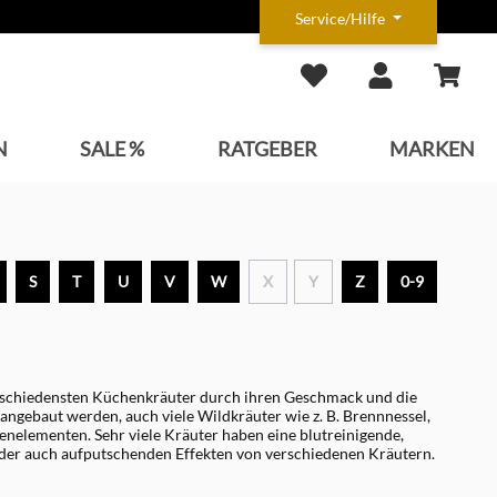
Service/Hilfe
N
SALE %
RATGEBER
MARKEN
S
T
U
V
W
X
Y
Z
0-9
erschiedensten Küchenkräuter durch ihren Geschmack und die
ngebaut werden, auch viele Wildkräuter wie z. B. Brennnessel,
nelementen. Sehr viele Kräuter haben eine blutreinigende,
der auch aufputschenden Effekten von verschiedenen Kräutern.