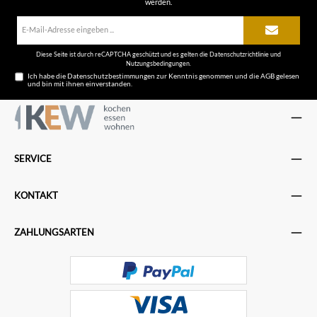
werden.
E-
Mail-
Adresse*
Diese Seite ist durch reCAPTCHA geschützt und es gelten die
Datenschutzrichtlinie
und
Nutzungsbedingungen
.
Ich habe die
Datenschutzbestimmungen
zur Kenntnis genommen und die
AGB
gelesen
und bin mit ihnen einverstanden.
SERVICE
KONTAKT
ZAHLUNGSARTEN