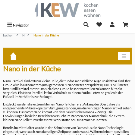
alt springen
Navigation
Lexikon
N
Nano in der Küche
Nano in der Küche
Nano Partikel sind extrem kleine Teile, die für das menschliche Auge unsichtbar sind. Ihre
Größe wird in Nanometern (nm) gemessen. 1 Nanometer entspricht 0,000 01 Millimeter,
bzw. 1 milliardstel Meter. Um sich diese Größe besser vorstellen zu können hilft ein
Vergleich: Ein Nano Partikel ist im Verhältnis zu einem Fußball etwa so groß wie der
Fußball im Verhältnis zur Erdkugel.
Entdeckt wurden die extrem kleinen Nano Teilchen erst Anfang der 80er Jahre als
entsprechende Mikroskope zur Verfügung standen, um die winizigen Nano Partikel sehen
zu können. Das Wort Nano kommt von dem Griechischen nanos = Zwerg. Die
Entwicklungen in vielen Bereichen versucht im Rahmen der Nanotechnik, die extrem
kleinen Nano Teile für verbesserte Werkstoffe neu zusammen zu setzen.
Bereits im Mittelalter wurde in den Schmieden von Damaskus die Nano Technologie
eingesetzt, wenn auch zum damaligen Zeitpunkt unbewusst. Während einem speziellen