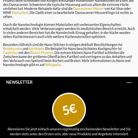
Prozess beim Schmieden von Klingen entstanden Kohlenstoff-Nanoteilchen im Eisen, die
den Damaszener-Schwertern die typische Maserung und vor allem die extreme Härte
verliehen hat. Moderne Beispiele dafür sind die
Damaszener Messer
von Kai Shun oder
WMF
Damasteel
. Die Optik einer so bearbeitete Damaszener Messerklinge ist rechts zu
sehen.
Durch die Nanotechnologie können Materialien mit verbesserten Eigenschaften
entwickelt werden. Viele Verbesserungen werden im medizinischen Bereich erreicht. Auch
in vielen anderen Bereichen hat die Nanotechnik Einzug gehalten. In der Küche wurden
neben Küchenmessern auch viele weitere Küchenutensilien optimiert.
Besonders hilfreich sind die Nano Teilchen in einigen Antihaft Beschichtungen für
Bratpfannen
und
Kochtöpfe
. Ein Beispiel für Nano beschichtetes Kochgeschirr ist
Gastrolux
mit den
Biotan Pfannen
. Die extrem kleinen Nano Partikel schließen die
Zwischenräume der größeren Oberflächen Partikel und verringern so das Anhaften und
den Verbrauch von Speiseöl beim Kochen und Braten. Mehr Informationen zu Nano und
Nanotechnologie gibt es auf
Wikipedia
.
NEWSLETTER
5€
Abonnieren Sie jetzt einfach unseren regelmäßig erscheinenden Newsletter und Sie
werden stets unter den Ersten sein, über neue Produkte und Angebote informiert