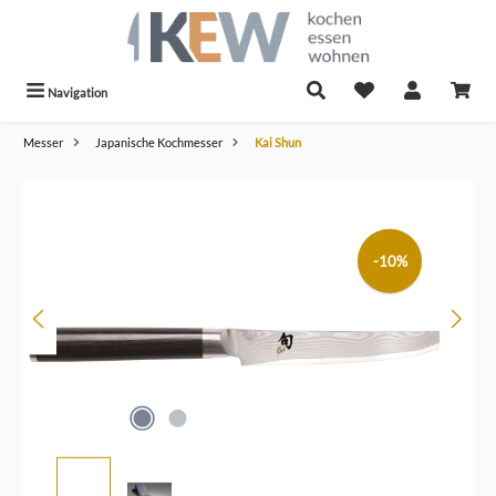
alt springen
Navigation
Messer
Japanische Kochmesser
Kai Shun
Bildergalerie überspringen
-10%