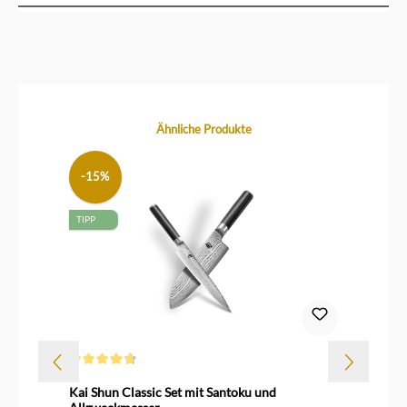
Produktgalerie überspringen
Ähnliche Produkte
-15%
TIPP
Durchschnittliche Bewertung von 4.6 von 5 Sternen
Kai Shun Classic Set mit Santoku und
Ka