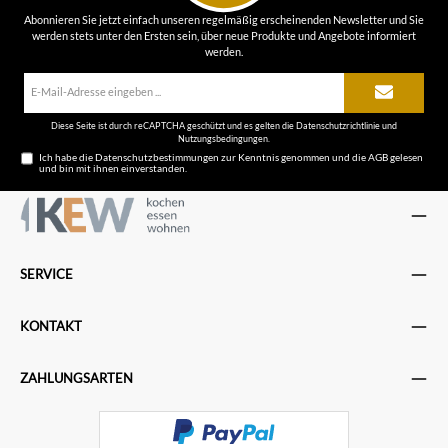
Abonnieren Sie jetzt einfach unseren regelmäßig erscheinenden Newsletter und Sie
werden stets unter den Ersten sein, über neue Produkte und Angebote informiert
werden.
E-
Mail-
Adresse*
Diese Seite ist durch reCAPTCHA geschützt und es gelten die
Datenschutzrichtlinie
und
Nutzungsbedingungen
.
Ich habe die
Datenschutzbestimmungen
zur Kenntnis genommen und die
AGB
gelesen
und bin mit ihnen einverstanden.
SERVICE
KONTAKT
ZAHLUNGSARTEN