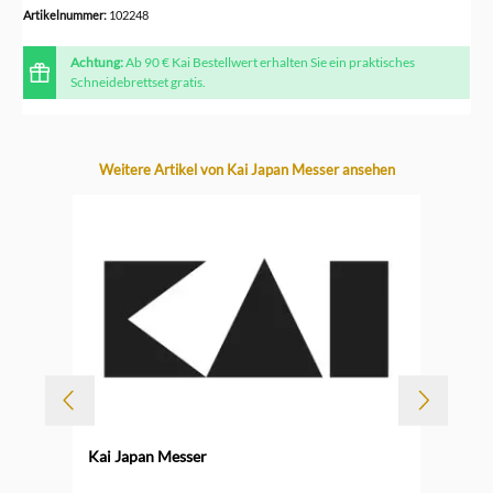
Artikelnummer:
102248
Achtung:
Ab 90 € Kai Bestellwert erhalten Sie ein praktisches
Schneidebrettset gratis.
Produktgalerie überspringen
Weitere Artikel von Kai Japan Messer ansehen
-
Kai Japan Messer