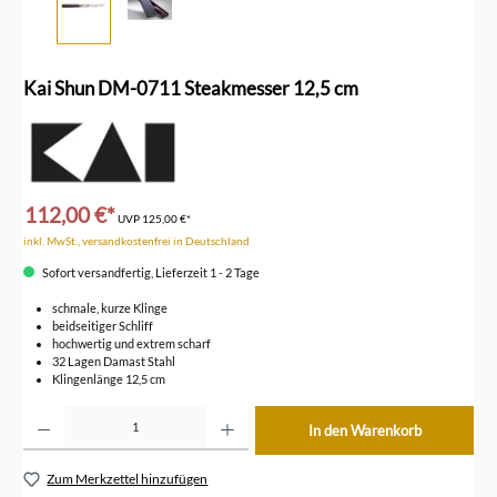
Kai Shun DM-0711 Steakmesser 12,5 cm
112,00 €*
UVP
125,00 €*
inkl. MwSt., versandkostenfrei in Deutschland
Sofort versandfertig, Lieferzeit 1 - 2 Tage
schmale, kurze Klinge
beidseitiger Schliff
hochwertig und extrem scharf
32 Lagen Damast Stahl
Klingenlänge 12,5 cm
Produkt Anzahl: Gib den gewünschten Wert ein oder benutze die Schaltflächen um die Anzahl z
In den Warenkorb
Zum Merkzettel hinzufügen