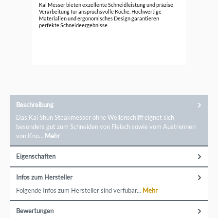
Kai
Kai Messer bieten exzellente Schneidleistung und präzise
Ko
Verarbeitung für anspruchsvolle Köche. Hochwertige
Materialien und ergonomisches Design garantieren
161
perfekte Schneideergebnisse.
Beschreibung
Das Kai Shun Steakmesser ohne Wellenschliff eignet sich
besonders gut zum Schneiden von Fleisch sowie vom Austrennen
von Kno…
Mehr
Eigenschaften
Infos zum Hersteller
Folgende Infos zum Hersteller sind verfübar...
Mehr
Bewertungen