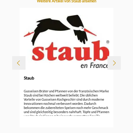
Produktgalerie überspringen
Weitere Artikel von Staub ansehen
-
Staub
Sta
Gusseisen Bräter und Pfannen von der französischen Marke
sch
Staub sind bei Köchen weltweit beliebt. Die üblichen
Vorteile von Gusseisen Kochgeschirr sind durch moderne
199
Innovationen nochmal verbessert worden. Dadurch
bekommen die zubereiteten Speisen noch mehr Geschmack
und sind gleichzeitig besonders nahrhaft. Töpfe und Pfannen
von Staub sind innen mit einer schwarzmatten Emaille
versehen. Diese hat ideale Eigenschaften für das scharfe
Anbraten, Braten und Karamellisieren. Zudem lässt sie sich
nach der Benutzung einfach reinigen. Außen ist das
Gusseisen mit einer glatten, meist glänzenden farbigen und