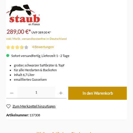
289,00 €*
UVP
389,00 €*
inkl. MwSt., versandkostenfrei in Deutschland
4 Bewertungen
Durchschnittliche Bewertung von 3.7 von 5 Sternen
Sofort versandfertig, Lieferzeit 1 - 2 Tage
großer, schwarzer Saftbräter & Topf
für alle Herdarten & Backofen
Inhalt 6,7 Liter
emailliertes Gusseisen
Produkt Anzahl: Gib den gewünschten Wert ein oder benutze die Schaltflächen um die Anzahl z
In den Warenkorb
Zum Merkzettel hinzufügen
Artikelnummer:
137308