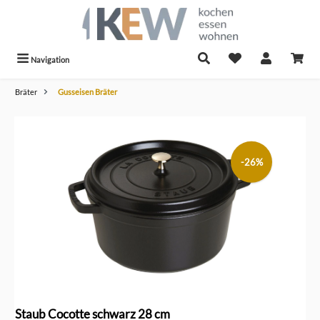
alt springen
Navigation
Bräter
Gusseisen Bräter
Bildergalerie überspringen
-26%
Staub Cocotte schwarz 28 cm