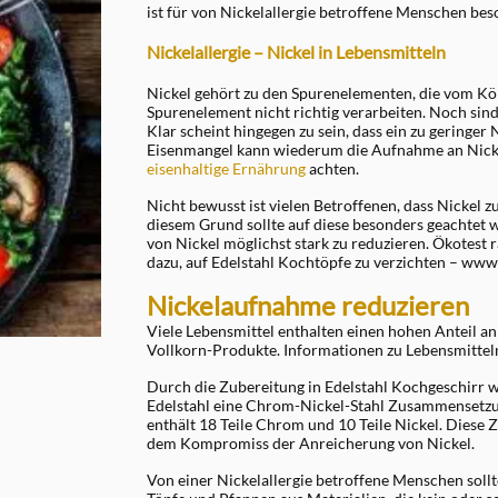
ist für von Nickelallergie betroffene Menschen bes
Nickelallergie – Nickel in Lebensmitteln
Nickel gehört zu den Spurenelementen, die vom Kör
Spurenelement nicht richtig verarbeiten. Noch sin
Klar scheint hingegen zu sein, dass ein zu geringer
Eisenmangel kann wiederum die Aufnahme an Nickel
eisenhaltige Ernährung
achten.
Nicht bewusst ist vielen Betroffenen, dass Nickel
diesem Grund sollte auf diese besonders geachtet w
von Nickel möglichst stark zu reduzieren. Ökotest 
dazu, auf Edelstahl Kochtöpfe zu verzichten – ww
Nickelaufnahme reduzieren
Viele Lebensmittel enthalten einen hohen Anteil a
Vollkorn-Produkte. Informationen zu Lebensmitteln,
Durch die Zubereitung in Edelstahl Kochgeschirr wi
Edelstahl eine Chrom-Nickel-Stahl Zusammensetzun
enthält 18 Teile Chrom und 10 Teile Nickel. Diese
dem Kompromiss der Anreicherung von Nickel.
Von einer Nickelallergie betroffene Menschen soll