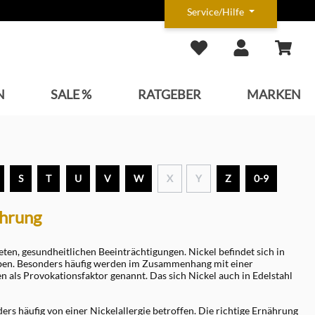
Service/Hilfe
N
SALE %
RATGEBER
MARKEN
S
T
U
V
W
X
Y
Z
0-9
ährung
eten, gesundheitlichen Beeinträchtigungen. Nickel befindet sich in
haben. Besonders häufig werden im Zusammenhang mit einer
 als Provokationsfaktor genannt. Das sich Nickel auch in Edelstahl
s häufig von einer Nickelallergie betroffen. Die richtige Ernährung