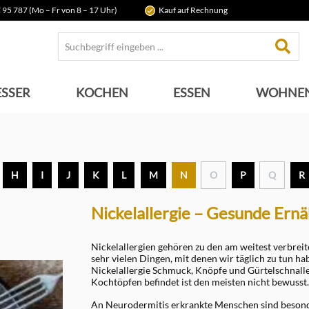
 95 787 (Mo – Fr von 8 – 17 Uhr)
Kauf auf Rechnung
SSER
KOCHEN
ESSEN
WOHNE
H
I
J
K
L
M
N
O
P
Q
R
Nickelallergie – Gesunde Ern
Nickelallergien gehören zu den am weitest verbreit
sehr vielen Dingen, mit denen wir täglich zu tun 
Nickelallergie Schmuck, Knöpfe und Gürtelschnallen
Kochtöpfen befindet ist den meisten nicht bewusst.
An Neurodermitis erkrankte Menschen sind besonder