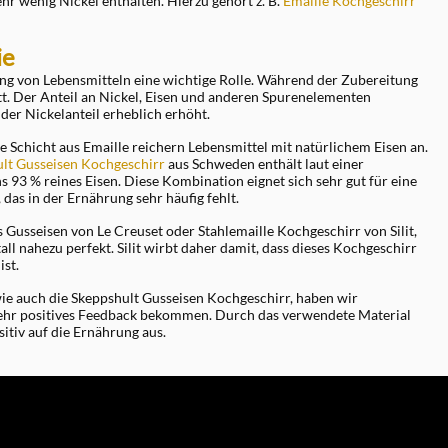
hr wenig Nickel enthalten. Hierzu gehört z. B.
Emaille Kochgeschirr
ie
ng von Lebensmitteln eine wichtige Rolle. Während der Zubereitung
tt. Der Anteil an Nickel, Eisen und anderen Spurenelementen
der Nickelanteil erheblich erhöht.
e Schicht aus Emaille reichern Lebensmittel mit natürlichem Eisen an.
lt Gusseisen Kochgeschirr
aus Schweden enthält laut einer
93 % reines Eisen. Diese Kombination eignet sich sehr gut für eine
das in der Ernährung sehr häufig fehlt.
es Gusseisen von Le Creuset oder Stahlemaille Kochgeschirr von Silit,
 nahezu perfekt. Silit wirbt daher damit, dass dieses Kochgeschirr
ist.
wie auch die Skeppshult Gusseisen Kochgeschirr, haben wir
ehr positives Feedback bekommen. Durch das verwendete Material
sitiv auf die Ernährung aus.