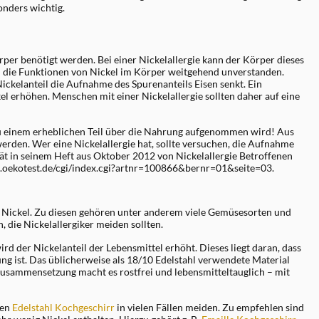
onders wichtig.
per benötigt werden. Bei einer Nickelallergie kann der Körper dieses
d die Funktionen von Nickel im Körper weitgehend unverstanden.
 Nickelanteil die Aufnahme des Spurenanteils Eisen senkt. Ein
 erhöhen. Menschen mit einer Nickelallergie sollten daher auf eine
 zu einem erheblichen Teil über die Nahrung aufgenommen wird! Aus
erden. Wer eine Nickelallergie hat, sollte versuchen, die Aufnahme
rät in seinem Heft aus Oktober 2012 von Nickelallergie Betroffenen
w.oekotest.de/cgi/index.cgi?artnr=100866&bernr=01&seite=03.
n Nickel. Zu diesen gehören unter anderem viele Gemüsesorten und
 die Nickelallergiker meiden sollten.
rd der Nickelanteil der Lebensmittel erhöht. Dieses liegt daran, dass
g ist. Das üblicherweise als 18/10 Edelstahl verwendete Material
 Zusammensetzung macht es rostfrei und lebensmitteltauglich – mit
ten
Edelstahl Kochgeschirr
in vielen Fällen meiden. Zu empfehlen sind