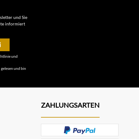
letter und Sie
te informiert
htlinie
und
B
gelesen und bin
ZAHLUNGSARTEN