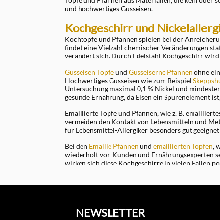
Töpfe und Pfannen aus Materialien, die kein oder se
und hochwertiges Gusseisen.
Kochgeschirr und Nickelallerg
Kochtöpfe und Pfannen spielen bei der Anreicheru
findet eine Vielzahl chemischer Veränderungen sta
verändert sich. Durch Edelstahl Kochgeschirr wird 
Gusseisen Töpfe
und
Guss
eiserne Pfannen
ohne ein
Hochwertiges Gusseisen wie zum Beispiel
Skeppshu
Untersuchung maximal 0,1 % Nickel und mindestens 
gesunde Ernährung, da Eisen ein Spurenelement ist, 
Emaillierte Töpfe und Pfannen, wie z. B. emailliert
vermeiden den Kontakt von Lebensmitteln und Metall
für Lebensmittel-Allergiker besonders gut geeignet 
Bei den
Emaille Pfannen
und
emaillierten Töpfen
, 
wiederholt von Kunden und Ernährungsexperten s
wirken sich diese Kochgeschirre in vielen Fällen po
NEWSLETTER