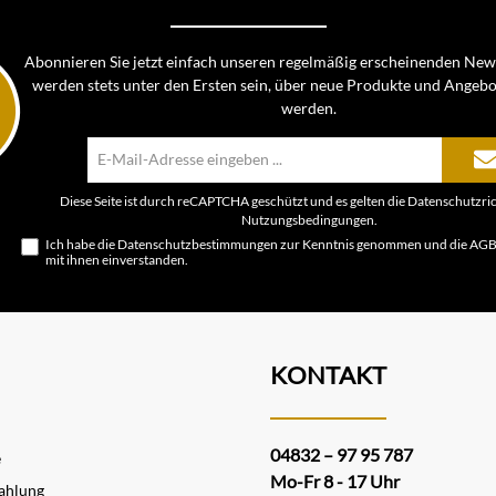
Abonnieren Sie jetzt einfach unseren regelmäßig erscheinenden News
werden stets unter den Ersten sein, über neue Produkte und Angebo
werden.
E-
Mail-
Adresse*
Diese Seite ist durch reCAPTCHA geschützt und es gelten die
Datenschutzric
Nutzungsbedingungen
.
Ich habe die
Datenschutzbestimmungen
zur Kenntnis genommen und die
AG
mit ihnen einverstanden.
KONTAKT
04832 – 97 95 787
e
Mo-Fr 8 - 17 Uhr
ahlung