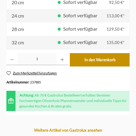
Sofort verfügbar
20 cm
92,50 €*
Sofort verfügbar
24 cm
113,00 €*
Sofort verfügbar
28 cm
129,50 €*
Sofort verfügbar
32 cm
135,00 €*
Produkt Anzahl: Gib den gewünschten Wert ein oder benutze die Schaltflächen um die Anzahl z
In den Warenkorb
Zum Merkzettel hinzufügen
Artikelnummer:
237885
Achtung:
Ab 70 € Gastrolux Bestellwert erhalten Sie einen
hochwertigen Olivenholz Pfannenwender und individuelle Tipps für
gesundes Kochen & Braten gratis.
Produktgalerie überspringen
Weitere Artikel von Gastrolux ansehen