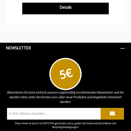
Details
NEWSLETTER
5€
Abonnieren Sie jetzt einfach unseren regelmäßig erscheinenden Newsletter und Sie
werden stets unter den Ersten sein, über neue Produkte und Angebote informiert
werden.
E-
Mail-
Adresse*
Diese Seite ist durch reCAPTCHA geschützt und es gelten die
Datenschutzrichtlinie
und
Nutzungsbedingungen
.