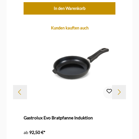
In den Warenkorb
Produktgalerie überspringen
Kunden kauften auch
Gastrolux Evo Bratpfanne Induktion
Ga
ab
92,50 €*
ab