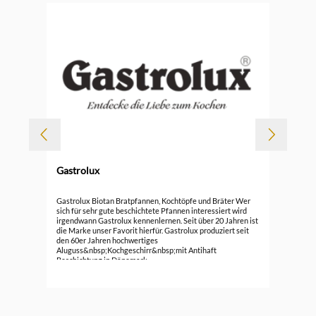
Gastrolux
Gas
Gastrolux Biotan Bratpfannen, Kochtöpfe und Bräter Wer
sich für sehr gute beschichtete Pfannen interessiert wird
irgendwann Gastrolux kennenlernen. Seit über 20 Jahren ist
ab
die Marke unser Favorit hierfür. Gastrolux produziert seit
den 60er Jahren hochwertiges
Aluguss&nbsp;Kochgeschirr&nbsp;mit Antihaft
Beschichtung in Dänemark.
Die&nbsp;Pfannen,&nbsp;Töpfe&nbsp;und&nbsp;Bräter&n
bsp;von Gastrolux leiten und speichern Wärme sehr gut.
Durch die langlebige Beschichtung ist das Kochen, Braten
und Reinigen besonders einfach. Das gute Aluguss
macht&nbsp;die&nbsp;fettarme Zubereitung&nbsp;bei