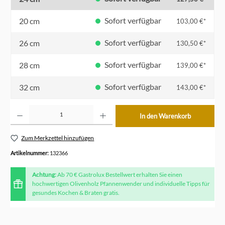
Sofort verfügbar
20 cm
103,00 €*
Sofort verfügbar
26 cm
130,50 €*
Sofort verfügbar
28 cm
139,00 €*
Sofort verfügbar
32 cm
143,00 €*
Produkt Anzahl: Gib den gewünschten Wert ein oder benutze die Schaltflächen um die Anzahl z
In den Warenkorb
Zum Merkzettel hinzufügen
Artikelnummer:
132366
Achtung:
Ab 70 € Gastrolux Bestellwert erhalten Sie einen
hochwertigen Olivenholz Pfannenwender und individuelle Tipps für
gesundes Kochen & Braten gratis.