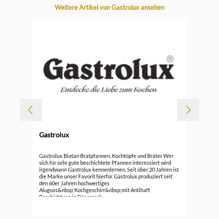
Produktgalerie überspringen
Weitere Artikel von Gastrolux ansehen
Gastrolux
Gas
Gastrolux Biotan Bratpfannen, Kochtöpfe und Bräter Wer
sich für sehr gute beschichtete Pfannen interessiert wird
irgendwann Gastrolux kennenlernen. Seit über 20 Jahren ist
ab
die Marke unser Favorit hierfür. Gastrolux produziert seit
den 60er Jahren hochwertiges
Aluguss&nbsp;Kochgeschirr&nbsp;mit Antihaft
Beschichtung in Dänemark.
Die&nbsp;Pfannen,&nbsp;Töpfe&nbsp;und&nbsp;Bräter&n
bsp;von Gastrolux leiten und speichern Wärme sehr gut.
Durch die langlebige Beschichtung ist das Kochen, Braten