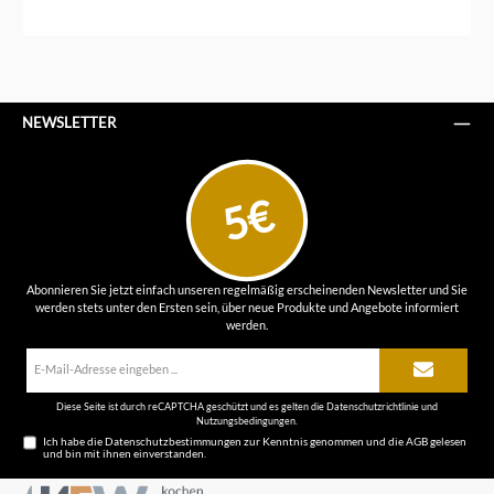
NEWSLETTER
5€
Abonnieren Sie jetzt einfach unseren regelmäßig erscheinenden Newsletter und Sie
werden stets unter den Ersten sein, über neue Produkte und Angebote informiert
werden.
E-
Mail-
Adresse*
Diese Seite ist durch reCAPTCHA geschützt und es gelten die
Datenschutzrichtlinie
und
Nutzungsbedingungen
.
Ich habe die
Datenschutzbestimmungen
zur Kenntnis genommen und die
AGB
gelesen
und bin mit ihnen einverstanden.