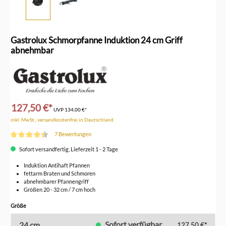
Gastrolux Schmorpfanne Induktion 24 cm Griff
abnehmbar
127,50 €*
UVP
134,00 €*
inkl. MwSt., versandkostenfrei in Deutschland
7 Bewertungen
Durchschnittliche Bewertung von 4.5 von 5 Sternen
Sofort versandfertig, Lieferzeit 1 - 2 Tage
Induktion Antihaft Pfannen
fettarm Braten und Schmoren
abnehmbarer Pfannengriff
Größen 20 - 32 cm / 7 cm hoch
auswählen
Größe
Sofort verfügbar
24 cm
127,50 €*