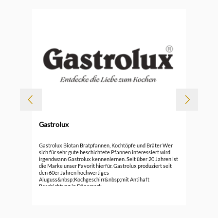
Gastrolux
Gas
Gastrolux Biotan Bratpfannen, Kochtöpfe und Bräter Wer
sich für sehr gute beschichtete Pfannen interessiert wird
irgendwann Gastrolux kennenlernen. Seit über 20 Jahren ist
ab
die Marke unser Favorit hierfür. Gastrolux produziert seit
den 60er Jahren hochwertiges
Aluguss&nbsp;Kochgeschirr&nbsp;mit Antihaft
Beschichtung in Dänemark.
Die&nbsp;Pfannen,&nbsp;Töpfe&nbsp;und&nbsp;Bräter&n
bsp;von Gastrolux leiten und speichern Wärme sehr gut.
Durch die langlebige Beschichtung ist das Kochen, Braten
und Reinigen besonders einfach. Das gute Aluguss