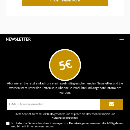
NEWSLETTER
5€
Abonnieren Sie jetzt einfach unseren regelmäßig erscheinenden Newsletter und Sie
werden stets unter den Ersten sein, über neue Produkte und Angebote informiert
werden.
E-
Mail-
Adresse*
Diese Seite ist durch reCAPTCHA geschützt und es gelten die
Datenschutzrichtlinie
und
Nutzungsbedingungen
.
Ich habe die
Datenschutzbestimmungen
zur Kenntnis genommen und die
AGB
gelesen
und bin mit ihnen einverstanden.