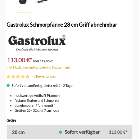
Gastrolux Schmorpfanne 28 cm Griff abnehmbar
113,00 €*
UVP
119,00 €*
inkl. MwSt., versandkostenfrei in Deutschland
8 Bewertungen
Durchschnittliche Bewertung von 4.7 von 5 Sternen
Sofort versandfertig, Lieferzeit 1 - 2 Tage
hochwertige Antihaft Pfannen
fettarm Braten und Schmoren
abnehmbarer Pfannengriff
Größen 20 - 32 cm / 7 cm hoch
auswählen
Größe
Sofort verfügbar
28 cm
113,00 €*