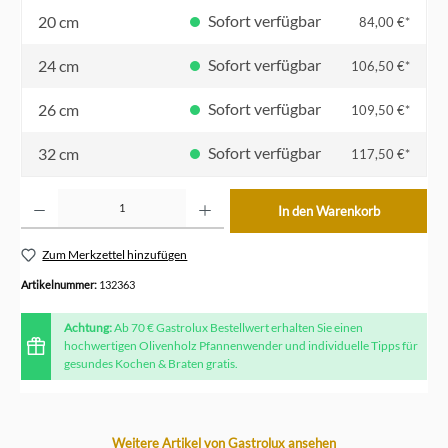
Sofort verfügbar
20 cm
84,00 €*
Sofort verfügbar
24 cm
106,50 €*
Sofort verfügbar
26 cm
109,50 €*
Sofort verfügbar
32 cm
117,50 €*
Produkt Anzahl: Gib den gewünschten Wert ein oder benutze die Schaltflächen um die Anzahl z
In den Warenkorb
Zum Merkzettel hinzufügen
Artikelnummer:
132363
Achtung:
Ab 70 € Gastrolux Bestellwert erhalten Sie einen
hochwertigen Olivenholz Pfannenwender und individuelle Tipps für
gesundes Kochen & Braten gratis.
Produktgalerie überspringen
Weitere Artikel von Gastrolux ansehen